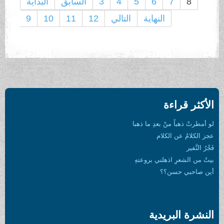
8
7
6
5
4
3
السابق
البداية
النهاية
التالي
12
11
10
9
الأكثر قراءة
لو أمطرتْ ذهباً منْ بعدِ ما ذهبا
عجز الكلامُ عن الكلام
فَجْرُ النَّفير
بيتٌ من الشعرِ اذهلني بروعتهِ
أين صاحبي حسن؟؟
النشرة البريدية