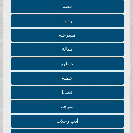
قصة
رواية
مسرحية
مقالة
خاطرة
خطبة
قضايا
مترجم
أدب رحلات