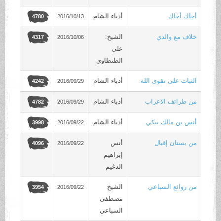
أخاك أخاك
أدباء الشام
2016/10/13
4780
خلاف مع والدي
الشيخ:
2016/10/06
4317
علي
الطنطاوي
الثبات على تقوى الله
أدباء الشام
2016/09/29
4242
من طرائف الاعراب
أدباء الشام
2016/09/29
4782
أنس بن مالك يبكي
أدباء الشام
2016/09/22
3998
من بستان إقبال
أنس
2016/09/22
4096
إبراهيم
الدغيم
من روائع السباعي
الشيخ
2016/09/22
3954
مصطفى
السباعي