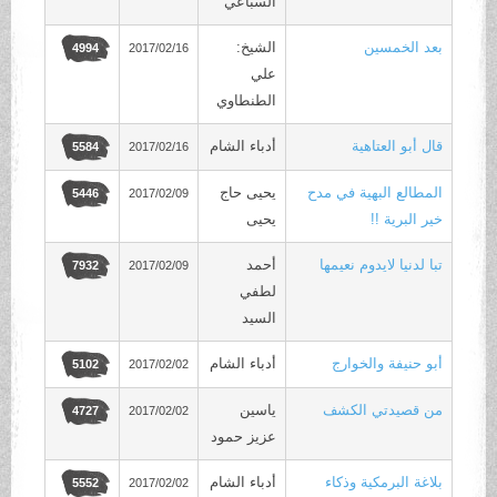
السباعي
بعد الخمسين
الشيخ:
2017/02/16
4994
علي
الطنطاوي
قال أبو العتاهية
أدباء الشام
2017/02/16
5584
المطالع البهية في مدح
يحيى حاج
2017/02/09
5446
خير البرية !!
يحيى
تبا لدنيا لايدوم نعيمها
أحمد
2017/02/09
7932
لطفي
السيد
أبو حنيفة والخوارج
أدباء الشام
2017/02/02
5102
من قصيدتي الكشف
ياسين
2017/02/02
4727
عزيز حمود
بلاغة البرمكية وذكاء
أدباء الشام
2017/02/02
5552