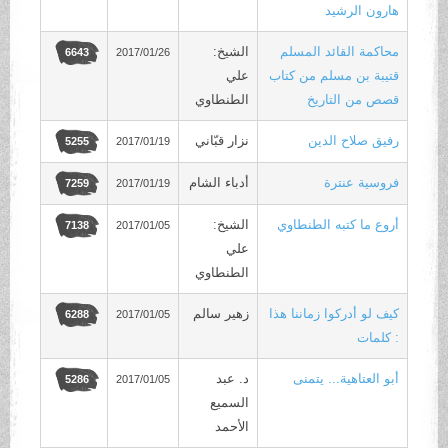
هارون الرشيد
محاكمة القائد المسلم
الشيخ:
2017/01/26
6643
قتيبة بن مسلم من كتاب
علي
قصص من التاريخ
الطنطاوي
رفيق صلاح الدين
نزار قبّاني
2017/01/19
5255
فروسية عنترة
أدباء الشام
2017/01/19
7259
أروع ما كتبه الطنطاوي
الشيخ:
2017/01/05
7138
علي
الطنطاوي
كيف لو أدركوا زماننا هذا
زهير سالم
2017/01/05
6288
: كلمات
أبو العتاهية... يتمنى
د. عبد
2017/01/05
5286
السميع
الأحمد