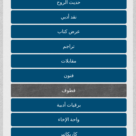
حديث الروح
نقد أدبي
عرض كتاب
تراجم
مقابلات
فنون
قطوف
برقيات أدبية
واحة الإخاء
كاريكاتير