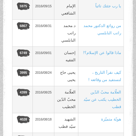
يا رب جئتك تائباً
الإمام
2016/09/15
5975
الشافعي
من روائع الدكتور محمد
د.محمد
2016/08/31
6867
راتب النابلسي
راتب
النابلسي
ماذا قالوا عن الإسلام؟!
إحسان
2016/09/01
6749
الفقيه
كيف نقرأ التاريخ ،
يحيى حاج
2016/08/24
3995
لنستفيد من وقائعه !
يحيى
العلّامة محبّ الدّين
العلّامة
2016/08/25
4399
الخطيب يكتب عن سيّد
محبّ الدّين
قطب
الخطيب
هويّة متميّزة
الشهيد
2016/08/18
4028
سيّد قطب