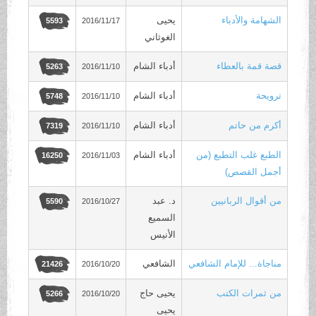
الشهامة والأدباء
يحيى
2016/11/17
5593
الغوثاني
قصة قمة بالعطاء
أدباء الشام
2016/11/10
5263
ترويحة
أدباء الشام
2016/11/10
5748
أكرم من حاتم
أدباء الشام
2016/11/10
7319
الطبع غلب التطبع (من
أدباء الشام
2016/11/03
16250
أجمل القصص)
من أقوال الربانيين
د. عبد
2016/10/27
5590
السميع
اﻷنيس
مناجاة... للإمام الشافعي
الشافعي
2016/10/20
21426
من ثمرات الكتب
يحيى حاج
2016/10/20
5266
يحيى