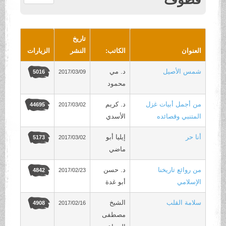
.
تاريخ
العنوان
الكاتب:
النشر
الزيارات
شمس الأصيل
د. مي
2017/03/09
5016
محمود
من أجمل أبيات غزل
د. كريم
2017/03/02
44695
المتنبي وقصائده
الأسدي
أنا حر
إيليا أبو
2017/03/02
5173
ماضي
من روائع تاريخنا
د. حسن
2017/02/23
4842
الإسلامي
أبو غدة
سلامة القلب
الشيخ
2017/02/16
4908
مصطفى