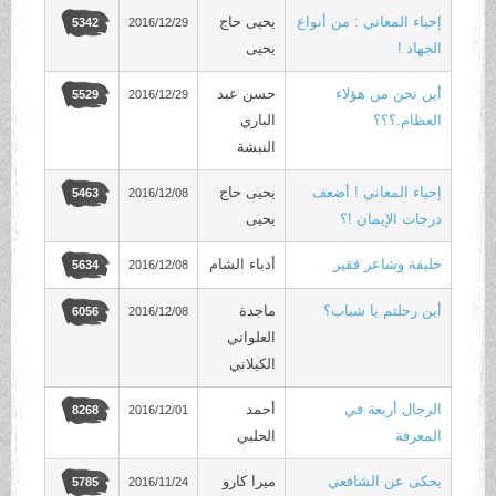
إحياء المعاني : من أنواع
يحيى حاج
2016/12/29
5342
الجهاد !
يحيى
أين نحن من هؤلاء
حسن عبد
2016/12/29
5529
العظام.؟؟؟
الباري
النبشة
إحياء المعاني ! أضعف
يحيى حاج
2016/12/08
5463
درجات الإيمان !؟
يحيى
خليفة وشاعر فقير
أدباء الشام
2016/12/08
5634
أين رحلتم يا شباب؟
ماجدة
2016/12/08
6056
العلواني
الكيلاني
الرجال أربعة في
أحمد
2016/12/01
8268
المعرفة
الحلبي
يحكى عن الشافعي
ميرا كارو
2016/11/24
5785