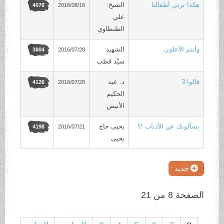
هكذا نربي أطفالنا
الشيخ:
2016/08/18
4076
علي
الطنطاوي
وأنتم الأعلون
الشهيد
2016/07/28
3804
سيّد قطب
قالوا 3
د. عبد
2016/07/28
4126
الحكيم
الأنيس
يسألونك عن الأذناب !؟
يحيى حاج
2016/07/21
4198
يحيى
جديد
الصفحة 8 من 21