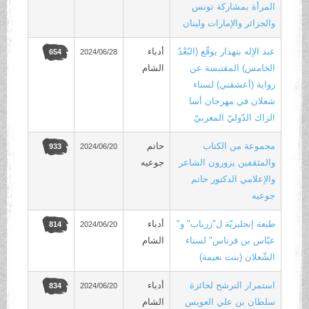
المرأة بمشاركة تونس
والجزائر والإمارات ولبنان
عبد الإله بنهدار يوقّع (البُعْدُ
أدباء
2024/06/28
654
الخامس) المقتبسة عن
الشام
رواية (أعشقني) لسناء
شعلان في مهرجان أسا
الزاك الدّوليّ المغربيّ
مجموعة من الكتاب
حاتم
2024/06/20
933
والمثقفين يزورون الشاعر
جوعيه
والإعلامي الدكتور حاتم
جوعيه
طبعة إنجليزيّة ل"زرياب" و"
أدباء
2024/06/20
814
عبّاس بن فرناس" لسناء
الشام
الشّعلان (بنت نعيمة)
استمرار الترشح لجائزة
أدباء
2024/06/20
834
سلطان بن علي العويس
الشام