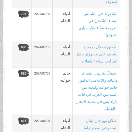
صندوقة
السّقوط في الشّمس
أدباء
2024/07/05
797
لسناء الشّعلان في
الشام
أطروحة سنّاء جبّار حياوي
العبوديّ
الدكتورة نوال بومعزة
أدباء
2024/07/05
698
تشرف على مشروع بحثيّ
الشام
عن أدب سناء الشّعلان
إحتفالٌ تكريمي للشاعر
حاتم
2024/07/05
826
والناقد والإعلامي الدكتور
جوعيه
حاتم جوعيه ولنخبة من
المبدعين العرب في قاعة
بارادايس في مدينة المغار
- الجليل -
إطلاق مهرجان لبنان
أدباء
2024/06/28
867
المسرحي لمونودراما
الشام