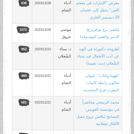
معرض "الإمارات في معجم
أدباء
2023/12/28
836
العين" ينتقل إلى عجمان
الشام
29 ديسمبر الجاري
ملتقى برج بوعريريج
موسى
2023/12/28
1073
الادبي والفني اليوم وغدا
عزوڨ
أطروحة دكتوراة في الهند
د. سناء
2023/12/22
952
عن أدب الأطفال عند سناء
الشّعلان
الشّعلان (بنت نعيمة)
"قهوة وكتاب": عنوان
أدباء
2023/12/22
980
صالون رابطة كاتبات
الشام
المغرب فرع المحمدية
محمد الرميحي محاضراً
أدباء
2023/12/22
681
في مؤسسة العويس:
الشام
التسامح يُناقش بروح تتقبل
الأفكار بعقلانية