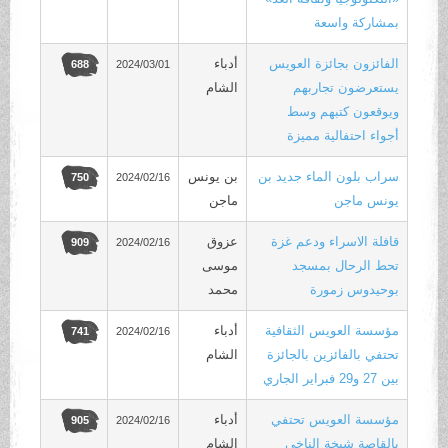
بمشاركة واسعة
الفائزون بجائزة العويس
أدباء
2024/03/01
688
يستعرضون تجاربهم
الشام
ويوقعون كتبهم وسط
أجواء احتفالية مميزة
سراب بلون الماء جديد بن
بن يونس
2024/02/16
750
يونس ماجن
ماجن
قافلة الاسراء ودعم غزة
عزوق
2024/02/16
909
تحط الرحال بمسجد
موسى
بوحيدوس زمورة
محمد
مؤسسة العويس الثقافية
أدباء
2024/02/16
741
تحتفي بالفائزين بالجائزة
الشام
بين 27 و29 فبراير الجاري
مؤسسة العويس تحتفي
أدباء
2024/02/16
905
بالقاصة شيخة الناخي
الشام