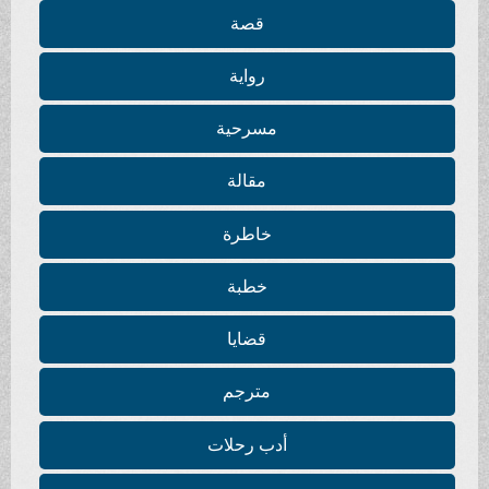
قصة
رواية
مسرحية
مقالة
خاطرة
خطبة
قضايا
مترجم
أدب رحلات