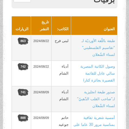
.
تاريخ
العنوان
الكاتب:
النشر
الزيارات
طبعة باللّغة الأورديّة لـ
لبنى فرح
2024/08/22
863
"تقاسيم الفلسطيني"
لسناء الشّعلان
وصول الكاتبة المصرية
أدباء
2024/08/22
742
سالي عادل للقائمة
الشام
القصيرة بجائزة كتارا
صدور طبعة انجليزية
أدباء
2024/08/09
741
لـ"صاحب القلب الذّهبيّ"
الشام
لسناء الشّعلان
أمسية شعرية ثقافية
حاتم
2024/08/09
888
بمناسبة مرور 30 عاما على
جوعيه