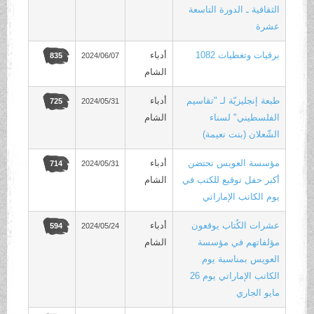
الثقافية ـ الدورة التاسعة
عشرة
برقيات وتغطيات 1082
أدباء
2024/06/07
835
الشام
طبعة إنجليزيّة لـ "تقاسيم
أدباء
2024/05/31
725
الفلسطيني" لسناء
الشام
الشّعلان (بنت نعيمة)
مؤسسة العويس تحتضن
أدباء
2024/05/31
714
أكبر حفل توقيع للكتب في
الشام
يوم الكاتب الإماراتي
عشرات الكُتاب يوقعون
أدباء
2024/05/24
594
مؤلفاتهم في مؤسسة
الشام
العويس بمناسبة يوم
الكاتب الإماراتي يوم 26
مايو الجاري