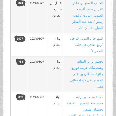
الكاتب السعودي عادل
عادل بن
2024/03/22
824
القرين ينشر ألبومه
حبيب
الصوتي الثالث "رقصة
القرين
رمش"، بعد عيد الفطر
المبارك (بإذن الله)
المهرجان الدولي للرحل
أدباء
2024/03/07
1077
"ربيع ثقافي في قلب
الشام
الصحراء"
بحضور وزير الثقافة
أدباء
2024/03/07
783
وشخصيات عربية توزيع
الشام
جائزة سلطان بن علي
العويس في جو احتفالي
مميز
مكتبة محمد بن راشد
أدباء
2024/03/07
833
ومؤسسة العويس الثقافية
الشام
تختتمان ملتقى
«التكنولوجيا وثقافة الغد»