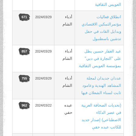
العويس الثقافية
انطلاق فعاليات
أدباء
2024/03/29
671
مؤتمرالتمكين الاقتصادي
الشام
وبدايل القات في حفل
تدشين باسطنبول
عبد الغفار حسين يطل
أدباء
2024/03/29
857
على "التجارة في دبي"
الشام
بمؤسسة العويس الثقافية
عددان جديدان لمجلة
أدباء
2024/03/29
755
المشاهد الهندية وعامود
الشام
ثابت لسناء الشعلان فيها
(تحديات الصحافة العربية
عبده
2024/03/22
962
في عصر الذكاء
حقي
الاصطناعي) إصدار جديد
للكاتب عبده حقي