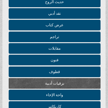
حديث الروح
نقد أدبي
عرض كتاب
تراجم
مقابلات
فنون
قطوف
برقيات أدبية
واحة الإخاء
كاريكاتير