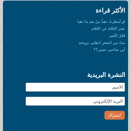
الأكثر قراءة
لو أمطرتْ ذهباً منْ بعدِ ما ذهبا
عجز الكلامُ عن الكلام
فَجْرُ النَّفير
بيتٌ من الشعرِ اذهلني بروعتهِ
أين صاحبي حسن؟؟
النشرة البريدية