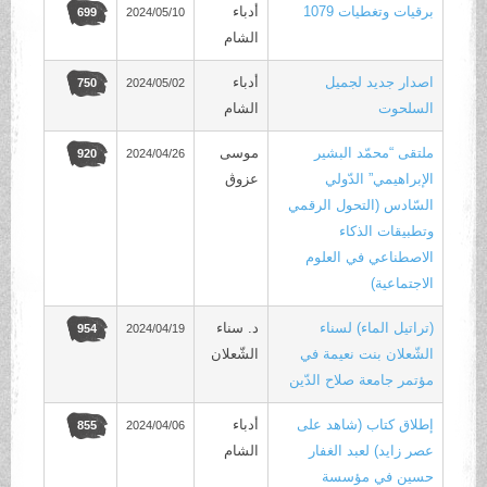
برقيات وتغطيات 1079
أدباء
2024/05/10
699
الشام
اصدار جديد لجميل
أدباء
2024/05/02
750
السلحوت
الشام
ملتقى “محمّد البشير
موسى
2024/04/26
920
الإبراهيمي” الدّولي
عزوڨ
السّادس (التحول الرقمي
وتطبيقات الذكاء
الاصطناعي في العلوم
الاجتماعية)
(تراتيل الماء) لسناء
د. سناء
2024/04/19
954
الشّعلان بنت نعيمة في
الشّعلان
مؤتمر جامعة صلاح الدّين
إطلاق كتاب (شاهد على
أدباء
2024/04/06
855
عصر زايد) لعبد الغفار
الشام
حسين في مؤسسة