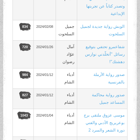
وتصدر كتاباً عن تجربتها
الإبداعية
الوبش رواية جديدة لجميل
جميل
2024/02/08
834
السلحوت
السلحوت
شفاعمرو تحتفي بتوقيع
آمال
2024/01/26
720
رسائل "أتخلّدني نوارس
عوّاد
دهشتك"!
رضوان
صدور رواية الأرملة
أدباء
2024/01/12
984
بالفرنسية
الشام
صدور رواية محاكمة
أدباء
2024/01/12
827
المساعد جميل
الشام
موسى عزوڨ ملتقى برج
أدباء
2024/01/04
1043
بوعريريج الأدبي والفني
الشام
دورة الشعر والسرد 2