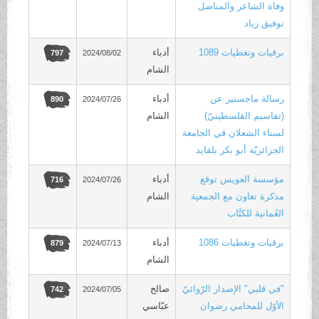
وفاة الشاعر والمناضل
توفيق زياد
برقيات وتغطيات 1089
أدباء
2024/08/02
797
الشام
رسالة ماجستير عن
أدباء
2024/07/26
890
(تقاسيم الفلسطينيّ)
الشام
لسناء الشعلان في الجامعة
الجزائريّة أبو بكر بلقايد
مؤسسة العويس توقع
أدباء
2024/07/26
716
مذكرة تعاون مع الجمعية
الشام
العُمانية للكتَّاب
برقيات وتغطيات 1086
أدباء
2024/07/13
879
الشام
"في قلبي" الإصدار الرّوائيّ
صالح
2024/07/05
742
الأوّل للمحامي رضوان
عبّاسي