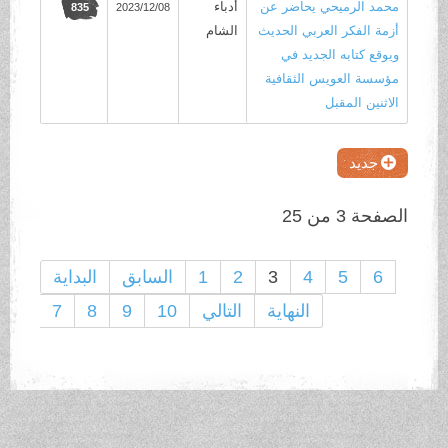
محمد الرميحي يحاضر عن
أدباء
2023/12/08
835
أزمة الفكر العربي الحديث
الشام
ويوقع كتابه الجديد في
مؤسسة العويس الثقافية
الاثنين المقبل
جديد
الصفحة 3 من 25
6
5
4
3
2
1
السابق
البداية
النهاية
التالي
10
9
8
7