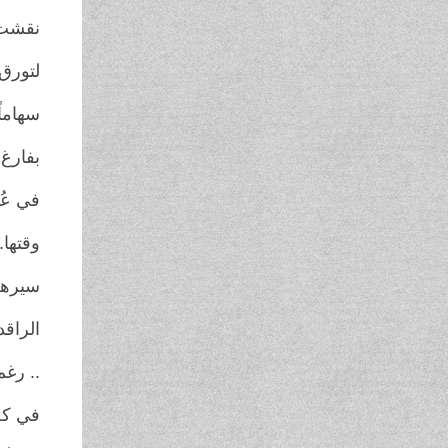
نقشت 
لتورق 
سهاما
بفارغ 
في عُ
وقتها..
سيرهف
الراق
.. رغم
في كل 