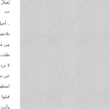
يُغتال
* ***
.. أحيان
تلاحقن
مِن مَ
ظلت ا
لا تر
عن سر
امتطو
قبلوا
وأنت أ