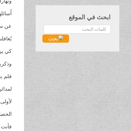
ونهارا
اُسائل
ابحث في الموقع
عن سي
البحث...
يُغافل
كي ير
وذكريا
فلم يع
لمدائن
لأولى
الحصا
فأنت م