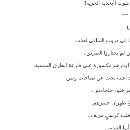
ُ صوت اَأبجدية الحرية!!
**
ا
ا في دروب المنافي لعنات
ن لم يختاروا الطريق..
وتارهم مكسورة على قارعة الطرق المنسية،
دد أغنية بحث عن صباحات وطن
 خلود جلجامش..
ا ظهران حميرهم..
 قلب كرسيٍ مزيف..
يها الشاعر..