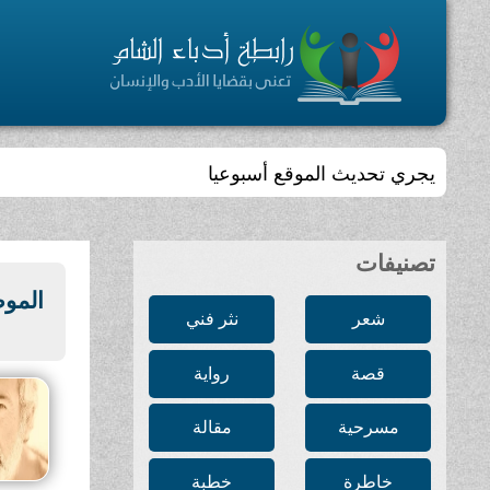
يجري تحديث الموقع أسبوعيا
تصنيفات
الموص
شعر
نثر فني
قصة
رواية
مسرحية
مقالة
خاطرة
خطبة