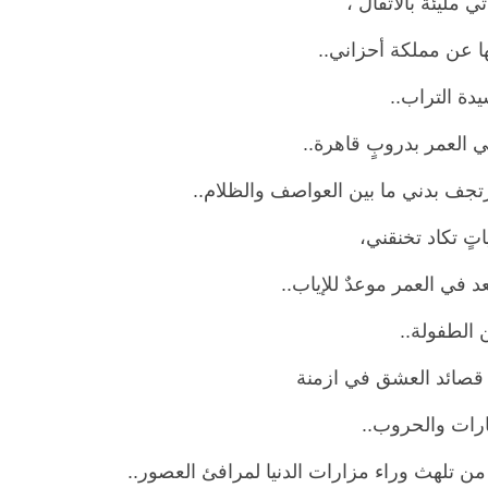
تي مليئة بالأثقال ،
ها عن مملكة أحزاني..
دة التراب..
ني العمر بدروبٍ قاهرة..
تجف بدني ما بين العواصف والظلام..
تٍ تكاد تخنقني،
د في العمر موعدٌ للإياب..
 الطفولة..
 قصائد العشق في ازمنة
رات والحروب..
ن تلهث وراء مزارات الدنيا لمرافئ العصور..