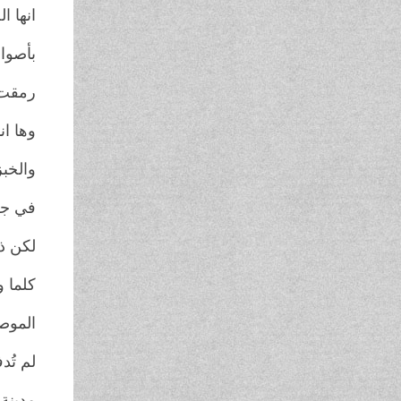
انها 
بأصوا
رمقت 
وها ان
والخبز
في جزي
لكن ذ
كلما 
الموصل
لم تُد
مدينة