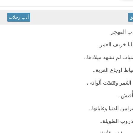
ق
أدب رحلات
ب المهجر
ايا خريف العمر
نيات لم تشهد ميلادها..
اط اوجاع الغربة..
 العُمر وتَتَفتَت ألوانه ،
ُفتش..
يين الدنيا وغاباتها..
دروب الطويلة..