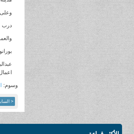
وعلى 
درب ال
والعمر 
بورانو
عبدال
اعمال 
وسوم:
ال
< الساب
الأكثر قراءة