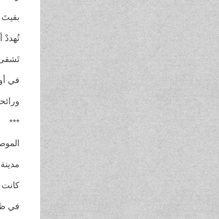
بقيتَ 
تُهددْ
تَشقى
في أو
ورائحة
* ***
الموص
مدينة 
كانت 
في ظلم