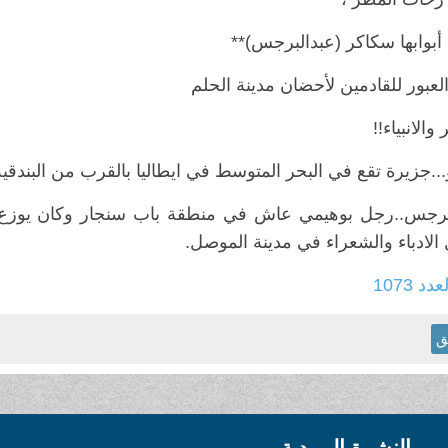
أبوابها سكاكر (عبدالبرجس)**
عبور للقادمين لأحضان مدينة الحلم
والانبياء!!
...جزيرة تقع في البحر المتوسط في ايطاليا بالقرب من البندقي
برجس..رجل بوهيمي عاش في منطقة باب سنجار وكان يوزع 
الادباء والشعراء في مدينة الموصل.
عدد 1073
ق
النشرة البريدية