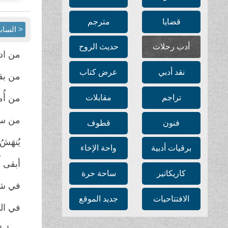
قضايا
مترجم
< الساب
أدب رحلات
حديث الروح
من اد
نقد أدبي
عرض كتاب
من بق
تراجم
مقابلات
من أُم
من سي
فنون
قطوف
يُنهَشُ
برقيات أدبية
واحة الإخاء
أبقى أ
كاريكاتير
ساحة حرة
في شرا
الافتتاحيات
جديد الموقع
في ال