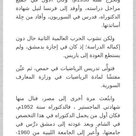
مراحل دراسته، وأوفد إلى فرنسا لنيل شهادة
الدكتوراه، فدرس في السوربون، وأفاد من جِلة
أساتذتها.
ولكن نشوب الحرب العالمية الثانية حال دون
إكماله الدراسة؛ إذ كان في إجازة بدمشق، ولم
يستطع العودة إلى باريس.
فتولَّى تدريس الرياضيات في حمص، ثم عيِّن
مفتشًا لمادة الرياضيات في وزارة المعارف
السورية.
وابتُعث مرة أخرى إلى مصر، فنال منها
شهادتي الماجستير ، فالدكتوراه سنة 1952م،
فكان أول من يحمل الدكتوراه في هذا التخصص
في الشام. وبعد عودته إلى دمشق درَّس في
جامعتها، وأُعير إلى الجامعة الليبية من 1960-