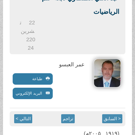
.
الرياضيات
22
ت
شرين
2
20
24
عمر العبسو
طباعة
البريد الإلكتروني
< السابق
تراجم
التالي >
(١٩١٩_ ٢٠٠٥م)