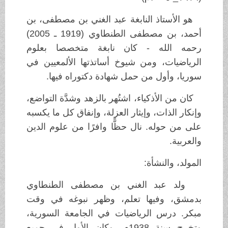
هو الأستاذ النابغة عبد الغني بن مصطفى، بن
أحمد، بن مصطفى الطنطاوي (1919 ـ 2005)
رحمه الله - كان نابغة متخصصا بعلوم
الرياضيات، ومن شيوخ أساتذتها الألمعيين في
سوريا، وأول من حمل شهادة دكتوراه فيها.
كان من الأذكياء، اشتُهر بالزهد وشدَّة التواضع،
وإنكار الذات، وإيثار العزلة، وإنفاق كل ما يكسبه
على من حوله. نال حظًّا وافرًا من علوم الدين
والعربية.
المولد، والنشأة:
ولد عبد الغني بن مصطفى الطنطاوي
بدمشق، وفيها تعلم، وظهر نبوغه في وقت
مبكر. درس الرياضيات في الجامعة السورية،
وتخرج سنة 1938م، وكان الأول في جميع