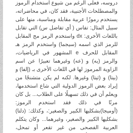
دروسه، فعلى الرغم من شيوع استخدام الرموز
والمصطلحات الأجنبية، فقد كان، في محاضراته،
يستخدم رموزًا عربية مقابلة ومناسبة، منها على
سبيل المثال: تفاس ( أي تفاضل س) التي تقابل
باللغات الأخرى: dx واستخدم الرمز مج المقابل
للرمز الذي اسمه (سيجما) واستخدم الرمز هـ
المقابل للحرف e المشهور في الرياضيات،
والرمز (يه) و (عه) وغيرهما تعبيرًا عن اسم
الزاوية المرموز لها في اللغات الأخرى بـ (إلفا) و
(بيتا) و (ثيتا) وغيرها. لكنه لم يكن متشنجًا من
إيراد بعض الرموز الدولية التي شاع استخدمها،
ويعلم أن في ذلك تسهيلًا على الطلاب... بل كان
مرنًا في ذلك فقد استخدم الرموز:
(أوميجا)بشكليها الكبير والصغير:، وكذلك: (دلتا)
بشكليها الكبير والصغير، وغيرهما... وكان يتكلم
العربية الفصحى من غير تقعر أو تمحل،