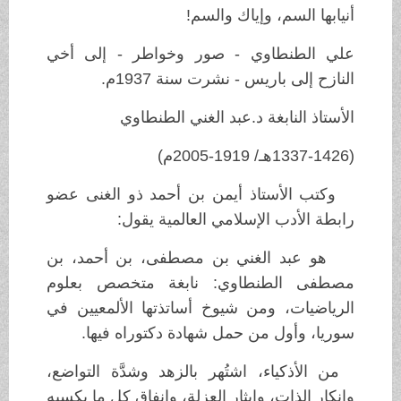
أنيابها السم، وإياك والسم!
علي الطنطاوي - صور وخواطر - إلى أخي
النازح إلى باريس - نشرت سنة 1937م.
الأستاذ النابغة د.عبد الغني الطنطاوي
(1337-1426هـ/ 1919-2005م)
وكتب الأستاذ أيمن بن أحمد ذو الغنى عضو
رابطة الأدب الإسلامي العالمية يقول:
هو عبد الغني بن مصطفى، بن أحمد، بن
مصطفى الطنطاوي: نابغة متخصص بعلوم
الرياضيات، ومن شيوخ أساتذتها الألمعيين في
سوريا، وأول من حمل شهادة دكتوراه فيها.
من الأذكياء، اشتُهر بالزهد وشدَّة التواضع،
وإنكار الذات، وإيثار العزلة، وإنفاق كل ما يكسبه