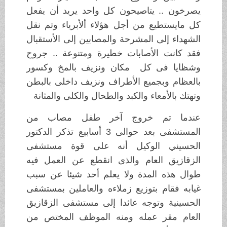
يصرخون .. يتاصيحون كل واحد يريد أن يفعل
كل مايستطيع من أجل هؤﻻء أﻷبرياء وتم نقل
الشهداء إلى المشرحة والمصابين إلى اﻷستقبال
فقد كانت اﻷصابات خطيرة ومتنوعة .. جروح
وشظايا فى كل مكان ونزيف بالمخ وكسور
بالعظام وبجميع اﻷطراف ونزيف داخلى بالبطن
وتهتك باﻷمعاء والكبد والطحال والكلى والمثانة
عندما تم خروج آخر طفل مصاب من
المستشفى بعد حوالى 3 أسابيع تذكر الدكتور
الحسيني الوكيل أنه على قوة مستشفى
الزقازيق العام والذى انقطع عن العمل فيه
طوال هذه المدة وﻻ يعلم أحد شيئا عن سبب
غيابه فقام بتوزيع زملاءه والعاملين بمستشفى
الحسينية وتوجه عائدا إلى مستشفى الزقازيق
العام مقر عمله ومنه الموظف المختص من