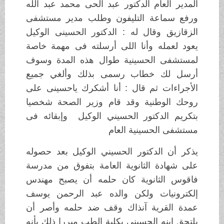
المدير العام الدكتور عبد الحى محمد عبد الله
ورفع سماعة التليفون وطلب مدير مستشفى
الزقازيق وقال له : الدكتور الحسينى الوكيل
يعود لعمله وأنا اللى أرسلته فى مهمة خاصة
لمستشفى الحسينية طوال هذه المدة وسوف
أرسل لك خطاب رسمى بذلك وألغي جميع
اﻷجراءات ثم قال : أنا أشكرك ياحسينى على
روحك الوطنية وقد قام وزير الصحة شخصيا
بتكريم الدكتور الحسيني الوكيل وإبقائه فى
مستشفى الحسينية العام
يذكر أن الدكتور الحسيني الوكيل بعد حصوله
على شهادة الثانوية العامة بتفوق من مدرسة
فاقوس الثانوية كان حلمه أن يصبح مهندس
إلكترونيات ولكن والده عبد الرحمن يوسف
عمدة القرية آنذاك وقف ضد حلمه وأصر أن
يلتحق ابنه الحسينى بكلية الطب مبررا ذلك بأنه