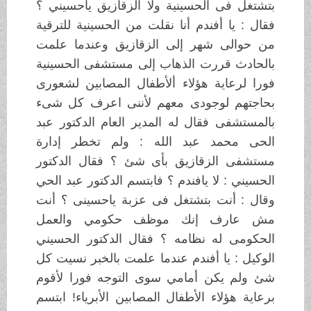
بتشتغل فى الحسينية وﻻ الزقازيق ياحسيني ؟
فقال : يا أفندم أنا نقلت من الحسينية للترقية
من حوالى شهر إلى الزقازيق وعندما علمت
بالحادث قررت الذهاب إلى مستشفى الحسينية
فورا لرعاية هؤﻻء أﻷطفال المصابين لشعورى
بحاجتهم لوجودى معهم ﻷننى اعرف كل شىء
بالمستشفى فقال له المدير العام الدكتور عبد
الحى محمد عبد الله : ولم تخطر إدارة
مستشفى الزقازيق بأى شئ ؟ فقال الدكتور
الحسيني : ﻻ يافندم ؟ فابتسم الدكتور عبد الحي
وقال : أنت بتشتغل فى عزبة ياحسينى ؟ أنت
مش عارف إنك موظف حكومي والعمل
الحكومى له نظامه ؟ فقال الدكتور الحسيني
الوكيل : يا أفندم عندما علمت بالخبر نسيت كل
شئ ولم يكن أمامي سوى التوجه فورا ﻷقوم
برعاية هؤﻻء اﻷطفال المصابين اﻷبرياء! ابتسم