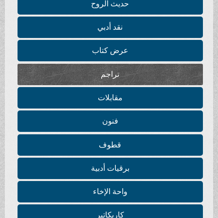
حديث الروح
نقد أدبي
عرض كتاب
تراجم
مقابلات
فنون
قطوف
برقيات أدبية
واحة الإخاء
كاريكاتير