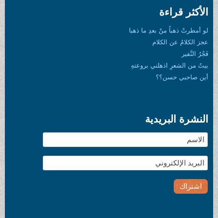
الأكثر قراءة
لو أمطرتْ ذهباً منْ بعدِ ما ذهبا
عجز الكلامُ عن الكلام
فَجْرُ النَّفير
بيتٌ من الشعرِ اذهلني بروعتهِ
أين صاحبي حسن؟؟
النشرة البريدية