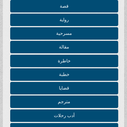
قصة
رواية
مسرحية
مقالة
خاطرة
خطبة
قضايا
مترجم
أدب رحلات