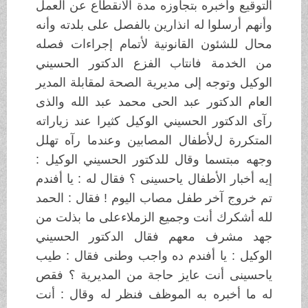
التوقيع وأخبره بتجاوزه مدة الانقطاع عن العمل
وأنهم أرسلوا له انذارين بالفصل على بلدته وأنه
محال للشئون القانونية ﻷتمام إجراءات فصله
من الخدمة فانتاب الفزع الدكتور الحسيني
الوكيل وتوجه إلى مديرية الصحة لمقابلة المدير
العام الدكتور عبد الحى محمد عبد الله والذى
رآى الدكتور الحسيني الوكيل كثيرا عند زياراته
المتكررة لﻷطفال المصابين وعندما رآه تهلل
وجهه مبتسما وقال للدكتور الحسيني الوكيل :
إيه أخبار اﻷطفال ياحسينى ؟ فقال له : يا أفندم
تم خروج آخر طفل مصاب اليوم ! فقال : الحمد
لله أشكرك أنت وجميع الزملاءعلى ما بذلت من
جهد مشرف معهم فقال الدكتور الحسيني
الوكيل : يا أفندم ده واجب وطنى فقال : طيب
ياحسينى أنت عايز حاجة من المديرية ؟ فقص
له ما أخبره به الموظف فنظر له وقال : أنت