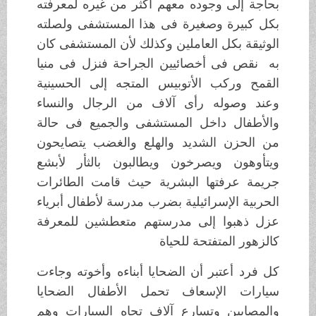
بحاجة إلى وجوده معهم أكثر من غيره لمعرفته
بكل كبيرة وصغيرة فى هذا المستشفى ولصلته
الوثيقة بكل العاملين وكذلك لأن المستشفى كان
به نقص فى أخصائيين الجراحة فنزل فى منيا
القمح وركب اﻷتوبيس المتجه إلى الحسينية
وعند وصوله رأى آﻻف من الرجال والنساء
والأطفال داخل المستشفى والجميع فى حالة
من الحزن الشديد والهلع والغضب يتصايحون
ويتأوهون ويصرخون ويطالبون بالثأر ﻷبشع
جريمة عرفتها البشرية حيث قامت الطائرات
الحربية الإسرائيلية بضرب مدرسة لأطفال أبرياء
عزل ذهبوا إلى مدرستهم متعطشين للمعرفة
كالزهور المتفتحة للحياة
كل فرد أعتبر أن الضحايا أبناءه وأخوته وجاءت
سيارات الإسعاف تحمل اﻷطفال الضحايا
والمصابين وتسارع آﻻف تجاه السيارات وهم