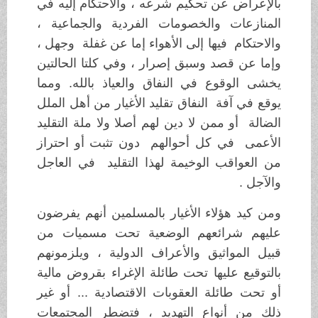
بالإعراض عن تحكيم شرعه ، والاحتكام إليه في
المنازعات والخصومات الفردية والجماعية ،
والاحتكام فيها إلى الأهواء إما عن غفلة وجهل ،
وإما عن قصد وسبق إصرار ، وفي كلتا الحالتين
يخشى الوقوع في النفاق والعياذ بالله. ومما
يوقع في آفة النفاق تقليد الأغيار من أهل الملل
الضالة أو ممن لا دين لهم أصلا ولا ملة التقليد
الأعمى في كل أحوالهم دون تثبت أو احتراز
من العواقب الوخيمة لهذا التقليد في العاجل
والآجل .
ومن كيد هؤلاء الأغيار بالمسلمين أنهم يفرضون
عليهم شرائعهم الوضعية تحت مسميات من
قبيل المواثيق والأعراف الدولية ، ويلزمونهم
بالتوقيع عليها تحت طائلة الإغراء بقروض مالية
أو تحت طائلة العقوبات الاقتصادية ... أو غير
ذلك من أنواع التهديد ، فتضطر المجتمعات