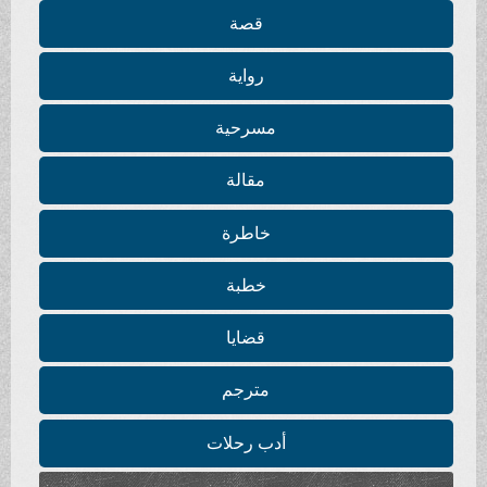
قصة
رواية
مسرحية
مقالة
خاطرة
خطبة
قضايا
مترجم
أدب رحلات