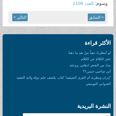
وسوم:
العدد 1109
< السابق
التالي >
الأكثر قراءة
لو أمطرتْ ذهباً منْ بعدِ ما ذهبا
عجز الكلامُ عن الكلام
بيتٌ من الشعرِ اذهلني بروعتهِ
أين صاحبي حسن؟؟
“إيران ونظرية أم القرى الشيعية” كتاب يكشف حلم دولة ولاية الفقيه
العدواني التوسعي
النشرة البريدية