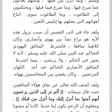
وسلم ، وبما أنزل من قبلها ، ولكنهم يعدلون
عما شرع فيها ، وما شرع فيما قبلها ، ويحتكمون
إلى الطاغوت ، وما الطاغوت سوى اتباع
أهوائهم التي يضلهم بها إبليس اللعين .
ولقد جاء في كتب التفسير أن سبب نزول هذه
الآية هو نزاع نشأ بين يهوي وأنصاري، وكان
كلاهما منافقا ، فاشترط المنافق اليهودي
التحاكم عند النبي صلى الله عليه وسلم ، لأنه لا
يجور في الحكم ، ولا يرتشي ، بينما اشترط
المنافق الأنصاري التحاكم عند أحد الكهان
المرتشين ، وكان يقضي بين المتخاصمين بهواه.
ولقد كشف الله تعالى عن نفاق هؤلاء المنافقين
حيث قال سبحانه :
(( ألم تر إلى الذين يزعمون
أنهم آمنوا بما أنزل إليك وما أنزل من قبلك ))
،
ومعلوم أن الزعم يكون إما حديثا كاذبا أو مشوبا