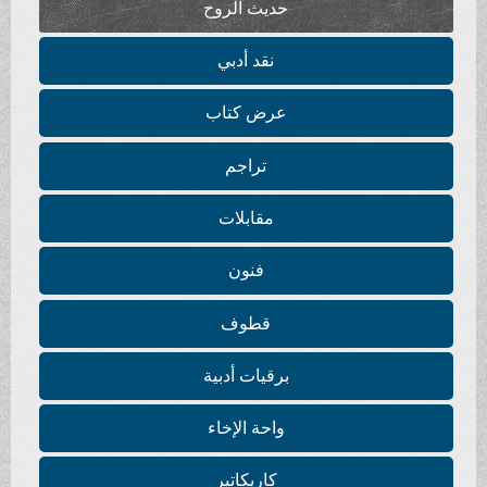
حديث الروح
نقد أدبي
عرض كتاب
تراجم
مقابلات
فنون
قطوف
برقيات أدبية
واحة الإخاء
كاريكاتير