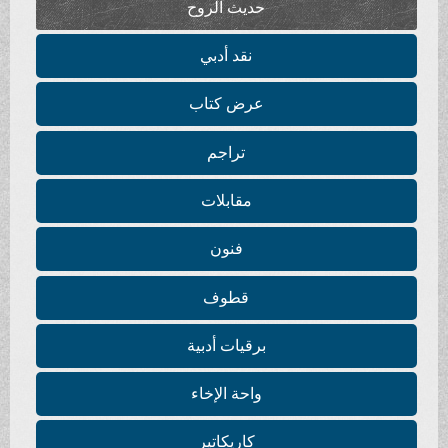
حديث الروح
نقد أدبي
عرض كتاب
تراجم
مقابلات
فنون
قطوف
برقيات أدبية
واحة الإخاء
كاريكاتير