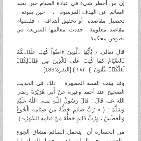
إن من أخطر شيء في عبادة الصيام حين يحيد
الصائم عن الهدف المرسوم ، حين يفوته
تحصيل مقاصده أو تحقيق أهدافه ، فللصيام
مقاصد معلومة حددت معالمها الشريعة في
نصوص محكمة .
قال تعالى: { يَٰٓأَيُّهَا ٱلَّذِينَ ءَامَنُواْ كُتِبَ عَلَيۡكُمُ
ٱلصِّيَامُ كَمَا كُتِبَ عَلَى ٱلَّذِينَ مِن قَبۡلِكُمۡ
لَعَلَّكُمۡ تَتَّقُونَ } ١٨٣ ) [البقرة:183]
وقد بينت السنة المطهرة ذلك في الحديث
الصحيح عند أحمد وغيره عَنْ أَبِي هُرَيْرَةَ رضي
الله عنه قَالَ : قَالَ رَسُولُ اللَّهِ صَلى اللَّهُ عَلَيْهِ
وَسَلَّمَ : ( « رُبَّ صَائِمٍ حَظُّهُ مِنْ صِيَامِهِ الْجُوعُ
وَالْعَطَشُ ، وَرُبَّ قَائِمٍ حَظُّهُ مِنْ قِيَامِهِ السَّهَرُ» )
من الخسارة أن يتحمل الصائم مشاق الجوع
والعطش وفي النهاية يذهب فضل الصيام إما