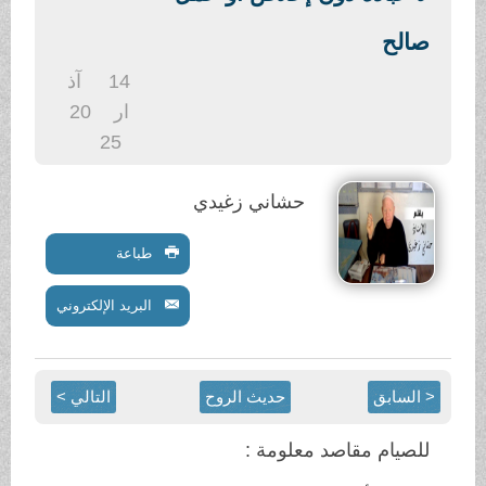
.
صالح
14
آذ
ار
20
25
حشاني زغيدي
طباعة
البريد الإلكتروني
< السابق
حديث الروح
التالي >
للصيام مقاصد معلومة :