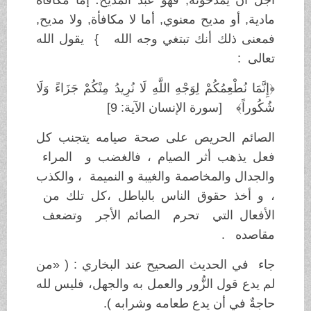
مادية, أو مديح معنوي, أما لا مكافأة, ولا مديح,
فمعنى ذلك أنك تبتغي وجه الله } يقول الله
تعالى :
﴿إِنَّمَا نُطْعِمُكُمْ لِوَجْهِ اللَّهِ لَا نُرِيدُ مِنْكُمْ جَزَاءً وَلَا
شُكُوراً﴾ [سورة الإنسان الآية: 9]
الصائم الحريص على صحة صيامه يتجنب كل
فعل يذهب أثر الصيام ، فالغضب و المراء
والجدال والمخاصمة والغيبة و النميمة ، والكذب
، و أخذ حقوق الناس بالباطل ،كل تلك من
الأفعال التي تحرم الصائم الأجر وتضعف
مقاصده .
جاء في الحديث الصحيح عند البخاري : ( «من
لم يدع قول الزُّور والعمل به والجهل، فليس لله
حاجةٌ في أن يدع طعامه وشرابه ).