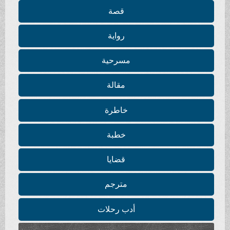
قصة
رواية
مسرحية
مقالة
خاطرة
خطبة
قضايا
مترجم
أدب رحلات