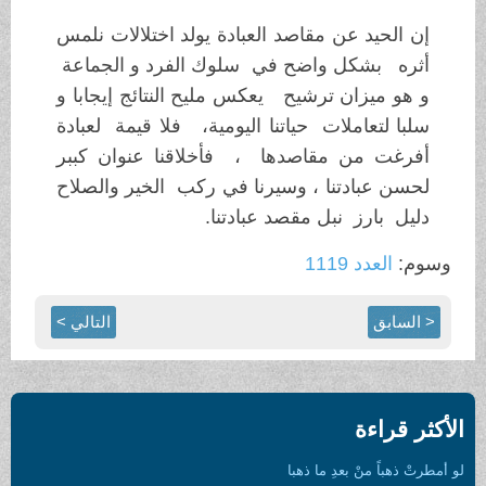
إن الحيد عن مقاصد العبادة يولد اختلالات نلمس
أثره بشكل واضح في سلوك الفرد و الجماعة
و هو ميزان ترشيح يعكس مليح النتائج إيجابا و
سلبا لتعاملات حياتنا اليومية، فلا قيمة لعبادة
أفرغت من مقاصدها ، فأخلاقنا عنوان كببر
لحسن عبادتنا ، وسيرنا في ركب الخير والصلاح
دليل بارز نبل مقصد عبادتنا.
وسوم:
العدد 1119
< السابق
التالي >
الأكثر قراءة
لو أمطرتْ ذهباً منْ بعدِ ما ذهبا