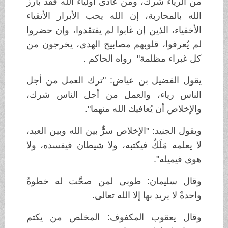
من الرياء شرك، ومن عادى أولياء الله فقد بارز
الله بالمحاربة، إن الله يحب الأبرار الأتقياء
الأخفياء، الذين إن غابوا لم يفتقدوا، وإن حضروا
لم يُعرفوا، قلوبهم مصابيح الهدى، يخرجون من
كل غبراء مظلمة" رواه الحاكم .
يقول الفضيل بن عياض: "ترك العمل من أجل
الناس رياء، والعمل من أجل الناس شرك،
والإخلاص أن يُعافيك الله منهما".
ويقول الجنيد: "الإخلاص سرٌّ بين الله وبين العبد،
لا يعلمه مَلَكٌ فيكتبه، ولا شيطان فيفسده، ولا
هوى فيميله".
وقال سليمان: طوبى لمن صحَّت له خطوةٌ
واحدةٌ لا يريد بها إلا الله تعالى.
وقال يعقوب المكفوف: المخلص من يكتم