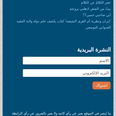
عجز الكلامُ عن الكلام
بيتٌ من الشعرِ اذهلني بروعتهِ
أين صاحبي حسن؟؟
“إيران ونظرية أم القرى الشيعية” كتاب يكشف حلم دولة ولاية الفقيه
العدواني التوسعي
النشرة البريدية
ما يُنشر في الموقع يعبر عن رأي كاتبه ولا يعبر بالضرور عن رأي الرابطة