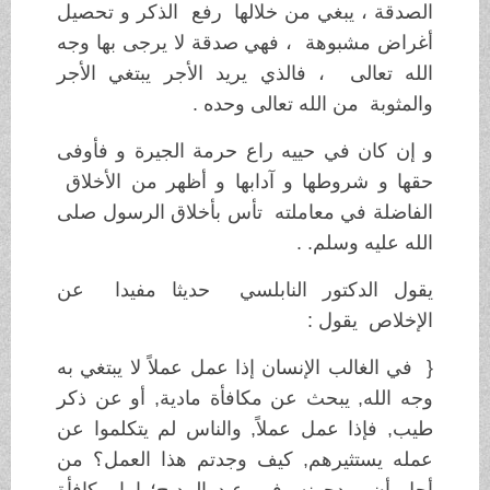
الصدقة ، يبغي من خلالها رفع الذكر و تحصيل
أغراض مشبوهة ، فهي صدقة لا يرجى بها وجه
الله تعالى ، فالذي يريد الأجر يبتغي الأجر
والمثوبة من الله تعالى وحده .
و إن كان في حييه راع حرمة الجيرة و فأوفى
حقها و شروطها و آدابها و أظهر من الأخلاق
الفاضلة في معاملته تأس بأخلاق الرسول صلى
الله عليه وسلم. .
يقول الدكتور النابلسي حديثا مفيدا عن
الإخلاص يقول :
{ في الغالب الإنسان إذا عمل عملاً لا يبتغي به
وجه الله, يبحث عن مكافأة مادية, أو عن ذكر
طيب, فإذا عمل عملاً, والناس لم يتكلموا عن
عمله يستثيرهم, كيف وجدتم هذا العمل؟ من
أجل أن يمدحونه, فهو عبد المديح؛ إما مكافأة