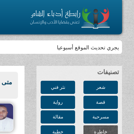
يجري تحديث الموقع أسبوعيا
تصنيفات
متى ت
شعر
نثر فني
قصة
رواية
مسرحية
مقالة
خاطرة
خطبة