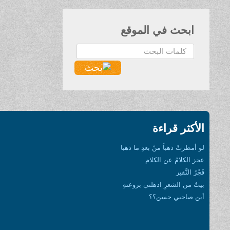
ابحث في الموقع
البحث...
الأكثر قراءة
لو أمطرتْ ذهباً منْ بعدِ ما ذهبا
عجز الكلامُ عن الكلام
فَجْرُ النَّفير
بيتٌ من الشعرِ اذهلني بروعتهِ
أين صاحبي حسن؟؟