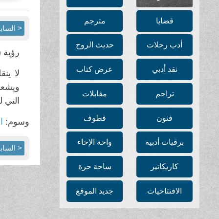
قضايا
مترجم
< الساب
أدب رحلات
حديث الروح
رؤية 
نقد أدبي
عرض كتاب
لا ين
ويشعر
تراجم
مقابلات
التي 
فنون
قطوف
وسوم:
ال
برقيات أدبية
واحة الإخاء
< الساب
كاريكاتير
ساحة حرة
الافتتاحيات
جديد الموقع