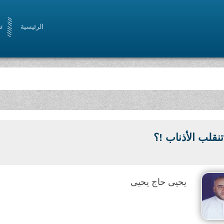
الرئيسية
ت
نقلب الأذناب !؟
يحيى حاج يحيى