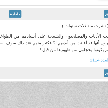
ق
خاطرة
( نشرت منذ ثلاث سنوات )
قلب الأذناب والمصلحيون والشبيحة على أسيادهم من الطواغي
ون أنها قد أفلتت من أيديهم !؟ فكثير منهم عند ذاك سوف 
لم يكونوا يخجلون من ظهورها من قبل !
عدد 1114
ق