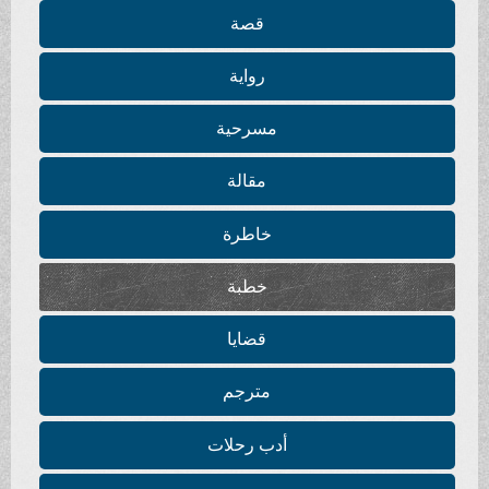
قصة
رواية
مسرحية
مقالة
خاطرة
خطبة
قضايا
مترجم
أدب رحلات