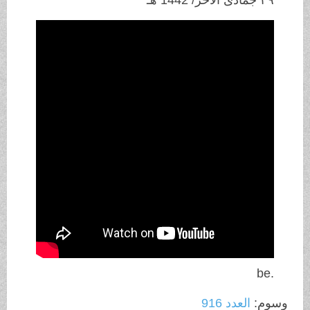
.be
وسوم:
العدد 916