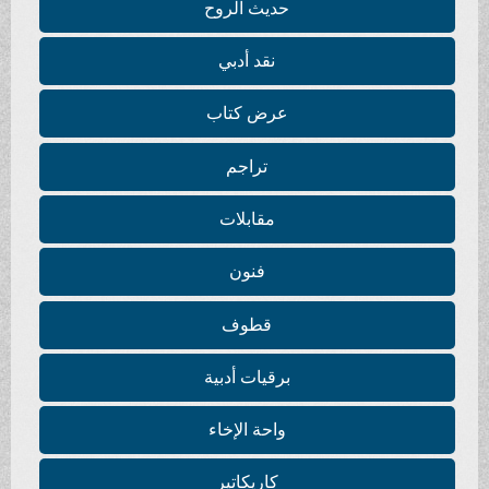
حديث الروح
نقد أدبي
عرض كتاب
تراجم
مقابلات
فنون
قطوف
برقيات أدبية
واحة الإخاء
كاريكاتير