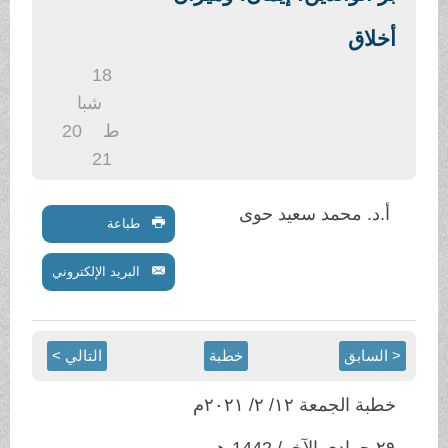
.
أخلاق
18
شبا
ط
20
21
أ.د. محمد سعيد حوى
طباعة
البريد الإلكتروني
< السابق
خطبة
التالي >
خطبة الجمعة ١٢/ ٢/ ٢٠٢١م
٢٩ جمادى الآخر/ 1442 هـ