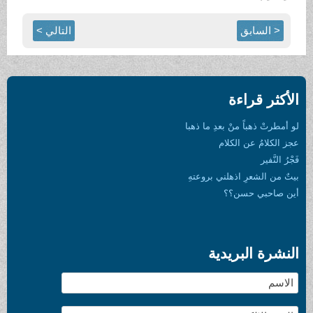
< السابق
التالي >
الأكثر قراءة
لو أمطرتْ ذهباً منْ بعدِ ما ذهبا
عجز الكلامُ عن الكلام
فَجْرُ النَّفير
بيتٌ من الشعرِ اذهلني بروعتهِ
أين صاحبي حسن؟؟
النشرة البريدية