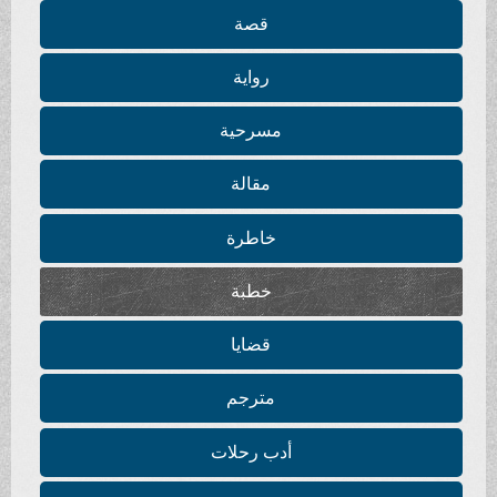
قصة
رواية
مسرحية
مقالة
خاطرة
خطبة
قضايا
مترجم
أدب رحلات