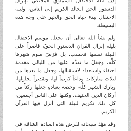
إذن ليلةُ الاحتفال السماوي الملائكي بإنزال
الدستور الحق الخالد الكريم إلى الناس، وليلة
الاحتفال ببدء حياة الحق والخير على وجه هذه
البسيطة.
ولم يشأ الله تعالى أن يجعل موسم الاحتفال
بليلة إنزال القرآنِ الدستورِ الحقّ، قاصراً على
الليلة نفسها فحسب، بل فَرَضَ صوم شهرها
كلِّه، وجَعَلَ ما تقدَّم عليها من الليالي مقدمةَ
احتفاء واستعداد لاستقبالها، وجعل ما بعدها من
ليلات مباركات وداعاً كريماً لها، وتقديراً لحلولها،
وبارك الشهر كلَّه، وخصه بعبادةٍ جعلها ركناً من
أركان الدين الحنيف، وكتبها على الناس أجمعين،
كل ذلك تكريم لليلة التي أنزل فيها القرآن
الكريم.
وقد مَهَّدَ سبحانه لفرض هذه العبادة الشاقة في