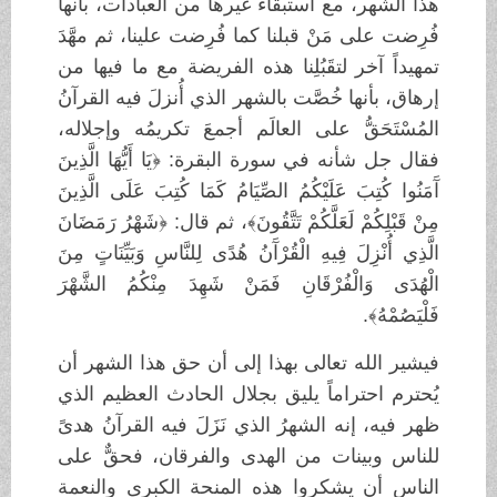
هذا الشهر، مع استبقاء غيرها من العبادات، بأنها
فُرِضت على مَنْ قبلنا كما فُرِضت علينا، ثم مهَّدَ
تمهيداً آخر لتقَبُلِنا هذه الفريضة مع ما فيها من
إرهاق، بأنها خُصَّت بالشهر الذي أُنزلَ فيه القرآنُ
المُسْتَحَقُّ على العالَم أجمعَ تكريمُه وإجلاله،
فقال جل شأنه في سورة البقرة: ﴿يَا أَيُّهَا الَّذِينَ
آَمَنُوا كُتِبَ عَلَيْكُمُ الصِّيَامُ كَمَا كُتِبَ عَلَى الَّذِينَ
مِنْ قَبْلِكُمْ لَعَلَّكُمْ تَتَّقُونَ﴾، ثم قال: ﴿شَهْرُ رَمَضَانَ
الَّذِي أُنْزِلَ فِيهِ الْقُرْآَنُ هُدًى لِلنَّاسِ وَبَيِّنَاتٍ مِنَ
الْهُدَى وَالْفُرْقَانِ فَمَنْ شَهِدَ مِنْكُمُ الشَّهْرَ
فَلْيَصُمْهُ﴾.
فيشير الله تعالى بهذا إلى أن حق هذا الشهر أن
يُحترم احتراماً يليق بجلال الحادث العظيم الذي
ظهر فيه، إنه الشهرُ الذي نَزَلَ فيه القرآنُ هدىً
للناس وبينات من الهدى والفرقان، فحقٌّ على
الناس أن يشكروا هذه المنحة الكبرى والنعمة