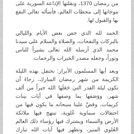
من رمضان 1370، ونقلتها الإذاعة السورية على
موجاتها إلى محطات العالم، فأسأله تعالى النفع
بها والقبول لها.
الحمد لله الذي خص بعض الأيام والليالي
بالبركات والنفحات، والصلاة والسلام على سيدنا
محمد الذي أرسله الله تعالى بشيراً للناس
ونوراً، وجعله مصدر الخيرات والرحمات.
وبعد أيها المسلمون الأبرار: نحتفل بهذه الليلة
الكريمة من شهر رمضان المبارك، رجاءَ أن
تكون ليلة القدر التي جَعَلَها الله خيراً من ألف
شهر، ووَصَفها بما وصفها في آيات بينات
كريمات، وقصَّ علينا سبحانه ما يكون فيها من
احتفالات سماوية عُلوية، تبتهج فيها ملائكة
الأرض والسماء ويشترك فيها رؤساء ذلك العالم
العُلوي المنير، وتظهر فيها آيات الله تبارك