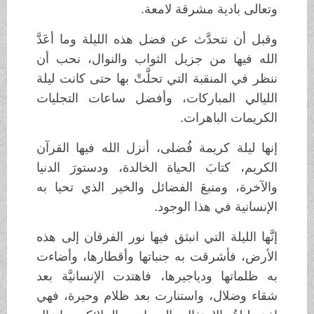
وتعالى بادية مشرقة لامعة.
وقبل أن نتحدَّث عن فضل هذه الليلة وما أعَدَّ
الله فيها من جزيل الثواب والنوال، نحب أن
ننظر في المنقبة التي تحلَّتْ بها حتى كانت ليلة
الليالي المباركات، وأفضل ساعات التجليات
الكريمات الباهرات.
إنها ليلة كريمة فُضلى، أنزل الله فيها القرآن
الكريم، كتابَ الحياة الخالدة، ودستورَ الدنيا
والآخرة، ومنبعَ الفضائل والخير الذي تحيا به
الإنسانية في هذا الوجود.
إنَّها الليلة التي انبثق فيها نور الفرقان إلى هذه
الأرض، فأشرقت به جنباتها وأقطارها، وأضاءت
به ظلماتها ودياجيرها، فاهتدت الإنسانيَّة بعد
شقاء وضلال، واستنارت بعد ظلام وحيرة، فهي