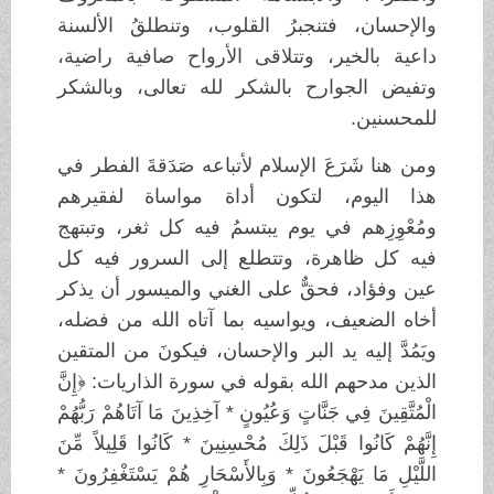
والإحسان، فتنجبرُ القلوب، وتنطلقُ الألسنة
داعية بالخير، وتتلاقى الأرواح صافية راضية،
وتفيض الجوارح بالشكر لله تعالى، وبالشكر
للمحسنين.
ومن هنا شَرَعَ الإسلام لأتباعه صَدَقةَ الفطر في
هذا اليوم، لتكون أداة مواساة لفقيرهم
ومُعْوِزِهم في يوم يبتسمُ فيه كل ثغر، وتبتهج
فيه كل ظاهرة، وتتطلع إلى السرور فيه كل
عين وفؤاد، فحقٌّ على الغني والميسور أن يذكر
أخاه الضعيف، ويواسيه بما آتاه الله من فضله،
ويَمُدَّ إليه يد البر والإحسان، فيكونَ من المتقين
الذين مدحهم الله بقوله في سورة الذاريات: ﴿إِنَّ
الْمُتَّقِينَ فِي جَنَّاتٍ وَعُيُونٍ * آخِذِينَ مَا آتَاهُمْ رَبُّهُمْ
إِنَّهُمْ كَانُوا قَبْلَ ذَلِكَ مُحْسِنِينَ * كَانُوا قَلِيلاً مِّنَ
اللَّيْلِ مَا يَهْجَعُونَ * وَبِالأَسْحَارِ هُمْ يَسْتَغْفِرُونَ *