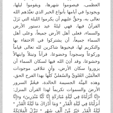
العظمى، فيصوموا شهرها، ويقوموا ليلها،
ويجودوا في أيامها بأنواع الخير الذي تعبَّدَهم الله
تعالى به، وحقٌّ عليهم أن يكرموا الليلة التي نَزَلَ
القرآنُ فيها، فهي ليلةُ عيد دستور الأرض
والسماء، فعلى أهل الأرض جميعاً، وعلى أهل
السماء جميعاً، أن يشتركوا في الاحتفاء بها
والتكريم لها، فيحيوها شاكرين لله تعالى قياماً
وركوعاً وسجوداً وخضوعا، قرآناً وتبتلاً وابتهالاً
وخشوعا، وقد أذِنَ الله فيها لسكان السماء أن
يزوروا سكان الأرض، وأن تتلاقى موجودات
العالَمَيْن العُلويِّ والسُفليِّ كلُّها بهذا الفرح الحق،
وهذه المِنَّة الجسيمة الخالدة، فيعُمَّ السرور
الأرضَ والسموات تكريماً لهذا القرآن المنزل:
﴿إِنَّا أَنْزَلْنَاهُ فِي لَيْلَةٍ مُبَارَكَةٍ إِنَّا كُنَّا مُنْذِرِينَ﴾ و﴿إِنَّا
أَنزَلْنَاهُ فِي لَيْلَةِ الْقَدْرِ * وَمَا أَدْرَاكَ مَا لَيْلَةُ الْقَدْرِ *
لَيْلَةُ الْقَدْرِ خَيْرٌ مِّنْ أَلْفِ شَهْرٍ * تَنَزَّلُ الْمَلائِكَةُ