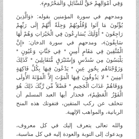
وَفِي أَمْوَالِهِمْ حَقٌّ لِّلسَّائِلِ وَالْمَحْرُومِ﴾.
ومدحهم في سورة المؤمنين بقوله: ﴿وَالَّذِينَ
يُؤْتُونَ مَا آتَوا وَّقُلُوبُهُمْ وَجِلَةٌ أَنَّهُمْ إِلَى رَبِّهِمْ
رَاجِعُونَ * أُوْلَئِكَ يُسَارِعُونَ فِي الْخَيْرَاتِ وَهُمْ لَهَا
سَابِقُونَ﴾، ومدحهم في سورة الدخان: ﴿إِنَّ
الْمُتَّقِينَ فِي مَقَامٍ أَمِينٍ * فِي جَنَّاتٍ وَعُيُونٍ *
يَلْبَسُونَ مِن سُندُسٍ وَإِسْتَبْرَقٍ مُّتَقَابِلِينَ * كَذَلِكَ
وَزَوَّجْنَاهُم بِحُورٍ عِينٍ * يَدْعُونَ فِيهَا بِكُلِّ فَاكِهَةٍ
آمِنِينَ * لا يَذُوقُونَ فِيهَا الْمَوْتَ إِلاَّ الْمَوْتَةَ الأُولَى
وَوَقَاهُمْ عَذَابَ الْجَحِيمِ * فَضْلاً مِّن رَّبِّكَ ذَلِكَ هُوَ
الْفَوْزُ الْعَظِيمُ﴾، فحذار أيها العبد المسلم أن
تتخلف عن ركب المتقين، فتفوتك هذه المنح
الربانية، والمواهب الإلهية.
والله تعالى يتعرف إليك في كل معروف،
ويدعوك إلى التوبة والعودة إليه في كل مناسبة،