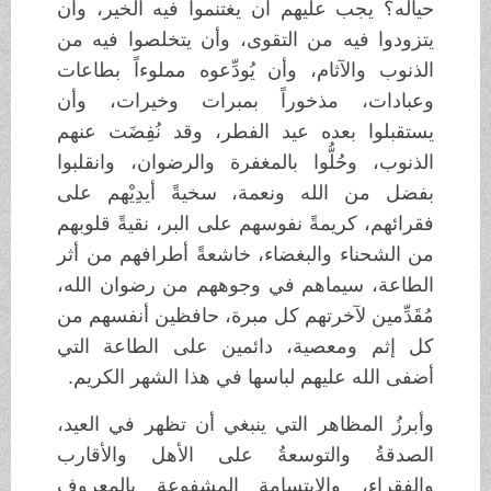
حياله؟ يجب عليهم أن يغتنموا فيه الخير، وأن
يتزودوا فيه من التقوى، وأن يتخلصوا فيه من
الذنوب والآثام، وأن يُودِّعوه مملوءاً بطاعات
وعبادات، مذخوراً بمبرات وخيرات، وأن
يستقبلوا بعده عيد الفطر، وقد نُفِضَت عنهم
الذنوب، وحُلُّوا بالمغفرة والرضوان، وانقلبوا
بفضل من الله ونعمة، سخيةً أيدِيْهم على
فقرائهم، كريمةً نفوسهم على البر، نقيةً قلوبهم
من الشحناء والبغضاء، خاشعةً أطرافهم من أثر
الطاعة، سيماهم في وجوههم من رضوان الله،
مُقَدِّمين لآخرتهم كل مبرة، حافظين أنفسهم من
كل إثم ومعصية، دائمين على الطاعة التي
أضفى الله عليهم لباسها في هذا الشهر الكريم.
وأبرزُ المظاهر التي ينبغي أن تظهر في العيد،
الصدقةُ والتوسعةُ على الأهل والأقارب
والفقراء، والابتسامة المشفوعة بالمعروف