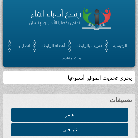
الرئيسية
تعريف بالرابطة
أعضاء الرابطة
اتصل بنا
بحث متقدم
يجري تحديث الموقع أسبوعيا
تصنيفات
شعر
نثر فني