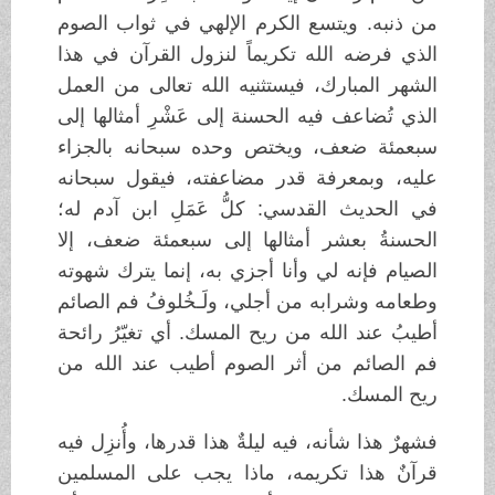
من ذنبه. ويتسع الكرم الإلهي في ثواب الصوم
الذي فرضه الله تكريماً لنزول القرآن في هذا
الشهر المبارك، فيستثنيه الله تعالى من العمل
الذي تُضاعف فيه الحسنة إلى عَشْرِ أمثالها إلى
سبعمئة ضعف، ويختص وحده سبحانه بالجزاء
عليه، وبمعرفة قدر مضاعفته، فيقول سبحانه
في الحديث القدسي: كلُّ عَمَلِ ابن آدم له؛
الحسنةُ بعشر أمثالها إلى سبعمئة ضعف، إلا
الصيام فإنه لي وأنا أجزي به، إنما يترك شهوته
وطعامه وشرابه من أجلي، ولَـخُلوفُ فم الصائم
أطيبُ عند الله من ريح المسك. أي تغيّرُ رائحة
فم الصائم من أثر الصوم أطيب عند الله من
ريح المسك.
فشهرٌ هذا شأنه، فيه ليلةٌ هذا قدرها، وأُنزِل فيه
قرآنٌ هذا تكريمه، ماذا يجب على المسلمين