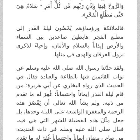
وَالرُّوحُ فِيهَا بِإِذْنِ رَبِّهِم مِّن كُلِّ أَمْرٍ * سَلامٌ هِيَ
حَتَّى مَطْلَعِ الْفَجْرِ﴾.
فالملائكة ورؤساؤهم يُمْضُون ليلةَ القدر إلى
مطلع الفجر هابطين صاعدين بين السماء
والأرض إيذاناً بالسلام والأمان، وإحياءً لذكرى
نزول الفرقان والهدى في مثلها.
ولقد حدَّثنا رسول الله صلى الله عليه وسلم عن
ثواب القائمين فيها بالطاعة والعبادة فقال في
الحديث الذي رواه البخاري عن أبي هريرة: من
قام ليلة القدر إيماناً واحتساباً؛ غُفِرَ له ما تقدم
من ذنبه. ولم يشأ الله تعالى أن يَقْصُرَ هذه
الرحمة والمغفرة الواسعة على الليلة وحدها، بل
جعل مِثْلَ هذه الفضيلة للشهر التي هي فيه،
فقال صلى الله عليه وسلم في ذات الحديث:
من صام رمضان إيماناً واحتساباً غُفِرَ له ما تقدم