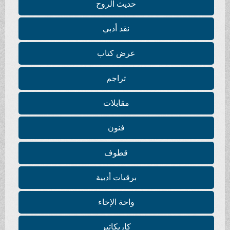
حديث الروح
نقد أدبي
عرض كتاب
تراجم
مقابلات
فنون
قطوف
برقيات أدبية
واحة الإخاء
كاريكاتير