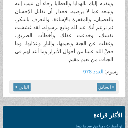
ويتقدم إليك بالهدايا والعطايا رجاء أن تنيب إليه
وتبتعد عما لا يرضيه. فحذار أن تقابل الإحسان
بالعصيان، والمغفرة بالإساءة، والتعرف بالتنكر،
ثم تزعم أنك عبد لله وتابع لرسوله، لقد غششت
نفسك، وخدعت عقلك وأخطأت الطريق،
وغفلت عن الجنة ونعيمها، والنارِ وعذابها، وما
قصَّ الله علينا من أحوال الأبرار وما أعد لهم في
الجنات من نعيم مقيم.
وسوم:
العدد 978
< السابق
التالي >
الأكثر قراءة
لو أمطرتْ ذهباً منْ بعدِ ما ذهبا