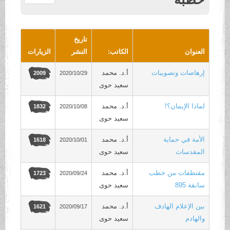
.
تاريخ
العنوان
الكاتب:
النشر
الزيارات
إرهاصات وتصويبات
أ.د. محمد
2020/10/29
2009
سعيد حوى
لماذا الإيمان؟!
أ.د. محمد
2020/10/08
1832
سعيد حوى
الأمة في حماية
أ.د. محمد
2020/10/01
1618
المقدسات
سعيد حوى
مقتطفات من خطب
أ.د. محمد
2020/09/24
1723
سابقة 895
سعيد حوى
بين الإعلام الهادف
أ.د. محمد
2020/09/17
1621
والهادم
سعيد حوى