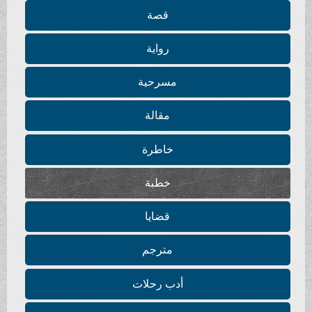
قصة
رواية
مسرحية
مقالة
خاطرة
خطبة
قضايا
مترجم
أدب رحلات