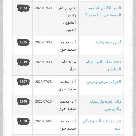
النص الكامل لخطبة
على أرباش
2020/07/30
1673
الجمعة في "آيا صوفيا"
رئيس
الشؤون
الدينية
أيام رحمة وعزّة
أ.د. محمد
2020/07/30
1975
سعيد حوى
دعاء خطبة العيد لإمام
م. هشام
2020/07/30
1619
السلطان
نجار
الفرقة: مرض وعرَض
أ.د. محمد
2020/07/23
1697
سعيد حوى
ولله العزة ولرسوله
أ.د. محمد
2020/07/16
1745
وللمؤمنين
سعيد حوى
نثق بما عند الله ونتوكل
أ.د. محمد
2020/07/09
1630
عليه
سعيد حوى