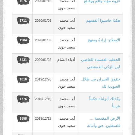
غزوة مؤتة واقع ووقائع
أ.د. محمد
2020/01/16
1676
سعيد حوى
هكذا حاسبوا أنفسهم
أ.د. محمد
2020/01/09
1711
سعيد حوى
الإصلاح: إرادةٌ ومنهج
أ.د. محمد
2020/01/02
1904
سعيد حوى
الخطبة العصماء للقاضي
أدباء الشام
2020/01/02
3431
ابن الزكي الدمشقي
حقوق الجيران في ظلال
أ.د. محمد
2019/12/26
1816
العبودية لله
سعيد حوى
وكذلك أنزلناه حكماً
أ.د. محمد
2019/12/19
1776
عربياً
سعيد حوى
الأرض المقدسة ...
أ.د. محمد
2019/12/12
1858
فلسطين: حق وأمانة
سعيد حوى