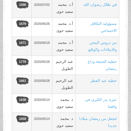
في ظلال رضوان الله
أ.د. محمد
2020/07/02
1596
سعيد حوى
مسؤولية التكافل
أ.د. محمد
2020/06/26
1679
الاجتماعي
سعيد حوى
من دروس المحن
أ.د. محمد
2020/06/18
1671
والابتلاءات والواقع
سعيد حوى
خطبة الجمعة وداع
عبد الرحيم
2020/05/28
1779
رمضان
الطويل
خطبة عيد الفطر
عبد الرحيم
2020/05/28
1661
الطويل
عبرة بدر الكبرى في
د. محمد
2020/05/14
1638
واقعنا
سعيد حوى
لنجعل من رمضان ميلادا
د. محمد
2020/05/14
1658
جديدا
سعيد حوى