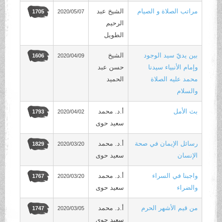
مراتب الصلاة و الصيام
الشيخ عبد
2020/05/07
1705
الرحيم
الطويل
بين يديّ سيد الوجود
الشيخ
2020/04/09
1606
وإمام الأنبياء سيدنا
حسن عبد
محمد عليه الصلاة
الحميد
والسلام
بث الأمل
أ.د. محمد
2020/04/02
1793
سعيد حوى
رسائل الإيمان في صحة
أ.د. محمد
2020/03/20
1829
الإنسان
سعيد حوى
واجبنا في السراء
أ.د. محمد
2020/03/20
1767
والضراء
سعيد حوى
من قيم الأشهر الحرم
أ.د. محمد
2020/03/05
1747
سعيد حوى