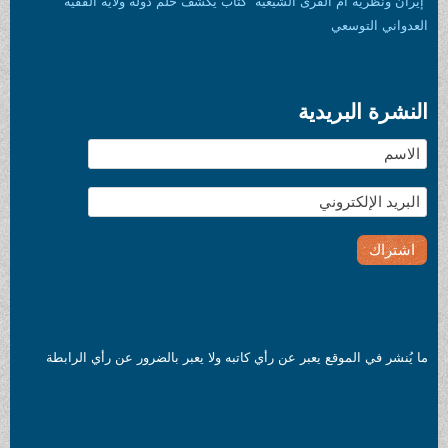
“إيران ونظرية أم القرى الشيعية” كتاب يكشف حلم دولة ولاية الفقيه
العدواني التوسعي
النشرة البريدية
ما يُنشر في الموقع يعبر عن رأي كاتبه ولا يعبر بالضرور عن رأي الرابطة