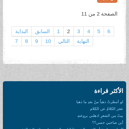
الصفحة 2 من 11
6
5
4
3
2
1
السابق
البداية
النهاية
التالي
10
9
8
7
الأكثر قراءة
لو أمطرتْ ذهباً منْ بعدِ ما ذهبا
عجز الكلامُ عن الكلام
بيتٌ من الشعرِ اذهلني بروعتهِ
أين صاحبي حسن؟؟