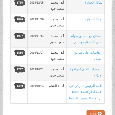
لماذا الحوار؟!
أ.د. محمد
2019/12/05
1766
سعيد حوى
لماذا الحوار؟!
أ.د. محمد
2019/11/28
1870
سعيد حوى
الصدق مع الله ورسوله
أ.د. محمد
2019/11/14
1967
صلى الله عليه وسلم
سعيد حوى
إرهاصات على طريق
أ.د. محمد
2019/11/07
1836
العمل
سعيد حوى
التمسك بالقيم لمواجهة
أ.د. محمد
2019/10/31
1797
الإيذاء
سعيد حوى
كلمة الرئيس التركي في
أدباء الشام
2019/10/24
1489
كلمة أمام القمة الثالثة
للزعماء الدينيين بإفريقيا
جديد