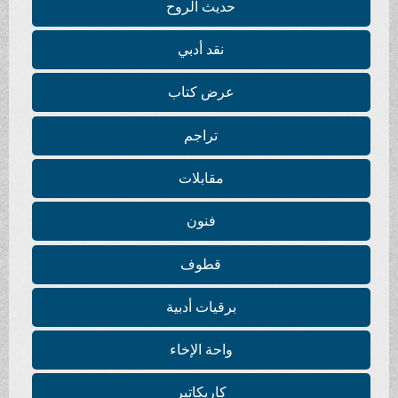
حديث الروح
نقد أدبي
عرض كتاب
تراجم
مقابلات
فنون
قطوف
برقيات أدبية
واحة الإخاء
كاريكاتير