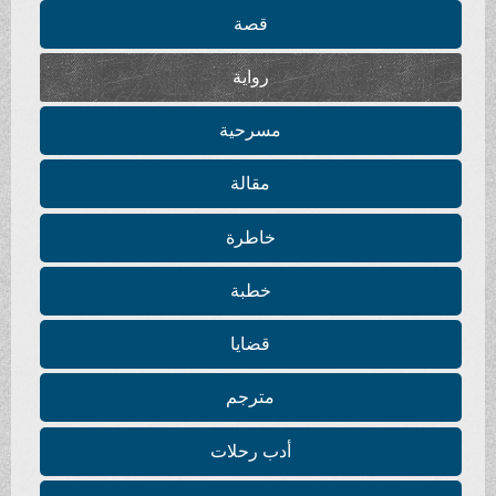
قصة
رواية
مسرحية
مقالة
خاطرة
خطبة
قضايا
مترجم
أدب رحلات