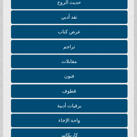
حديث الروح
نقد أدبي
عرض كتاب
تراجم
مقابلات
فنون
قطوف
برقيات أدبية
واحة الإخاء
كاريكاتير