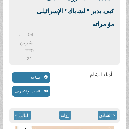
.
كيف يدير "الشاباك" الإسرائيلى
مؤامراته
04
ت
شرين
2
20
21
أدباء الشام
طباعة
البريد الإلكتروني
< السابق
رواية
التالي >