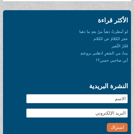
الأكثر قراءة
لو أمطرتْ ذهباً منْ بعدِ ما ذهبا
عجز الكلامُ عن الكلام
فَجْرُ النَّفير
بيتٌ من الشعرِ اذهلني بروعتهِ
أين صاحبي حسن؟؟
النشرة البريدية