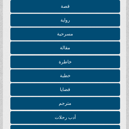
قصة
رواية
مسرحية
مقالة
خاطرة
خطبة
قضايا
مترجم
أدب رحلات