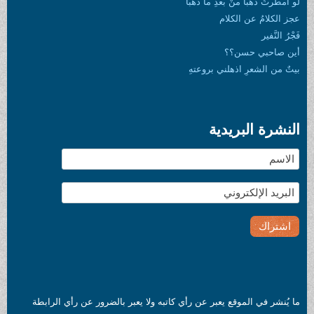
لو أمطرتْ ذهباً منْ بعدِ ما ذهبا
عجز الكلامُ عن الكلام
فَجْرُ النَّفير
أين صاحبي حسن؟؟
بيتٌ من الشعرِ اذهلني بروعتهِ
النشرة البريدية
ما يُنشر في الموقع يعبر عن رأي كاتبه ولا يعبر بالضرور عن رأي الرابطة