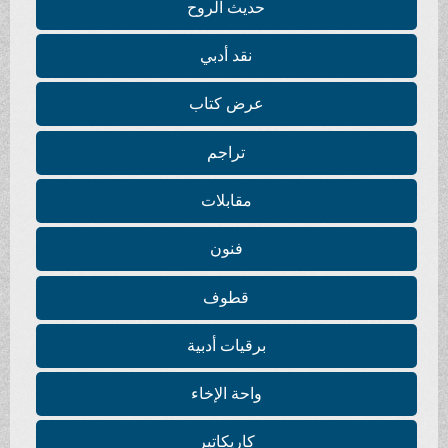
حديث الروح
نقد أدبي
عرض كتاب
تراجم
مقابلات
فنون
قطوف
برقيات أدبية
واحة الإخاء
كاريكاتير