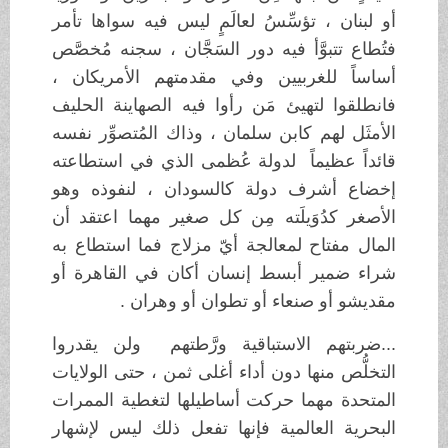
أو لبنان ، تؤسِّسُ لعالَمٍ ليس فيه سواها تأمر
فتُطاع تتبوَّأ فيه دور السَجَّان ، سجنه مُخصَّص
أساساً للغربيين وفي مقدمتهم الأمريكان ،
فانطلقوا لتهيئ مَن رأوا فيه الصهاينة الحليف
الأمثَل لهم كابن سلمان ، وذاك المُتصوِّر نفسه
قائداً عظيماً لدولة عُظمى الذي في استطاعته
إخضاع أشرف دولة كالسودان ، لنفوذه وهو
الأصغر كدُوَيلَته مِن كل صغير مهما اعتقد أن
المال مفتاح لمعالجة أيّ مزلاج فما استطاع به
شراء ضمير أبسط إنسان أكان في القاهرة أو
مقديشو أو صنعاء أو تطوان أو وهران .
...ضربتهم الاستباقية ورَّطتهم ولن يقدروا
التخلُّص منها دون أداء أغلى ثمن ، حتى الولايات
المتحدة مهما حركت أساطيلها لتغطية الممرات
البحرية العالمية فإنها تفعل ذلك ليس لإشهار