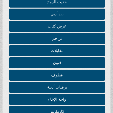
حديث الروح
نقد أدبي
عرض كتاب
تراجم
مقابلات
فنون
قطوف
برقيات أدبية
واحة الإخاء
كاريكاتير