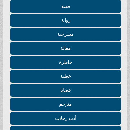
قصة
رواية
مسرحية
مقالة
خاطرة
خطبة
قضايا
مترجم
أدب رحلات