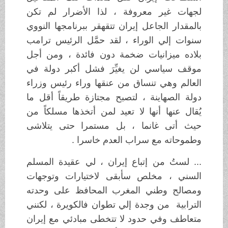
لجهات غير معروفة ، لذا الأضرار لم تكن
بالمقدار الجاعل إيران تتقهقر ببرنامجها النووي
سنوات إلي الوراء ، لقد حمَّل الرئيس ترامب
بلاده ميزانيات ضخمة دون فائدة ، ومن أجل
موقف سياسي لن يغيِّرَ فشل أكبر دولة في
العالم وهي تنساق من عنقها وراء رئيس وزراء
دولة الصهاينة ، لتصبح مجتازة طريقاً أقل ما
يُقال عنها أنها لا تعيد لمن أتخذها مسلكاً من
حيث أتى غانما ، بل مستمرا حتى يتلاشى
وطموحاته مع سراب العدم خاسرا .
... لستُ من إتباع إيران ، لي عقيدة المسلم
السني ، مخلص سأبقى لاختيارات وتوجهات
ومصالح وطني المغرب المحافظ على وحدته
الترابية من وجدة إلي تطوان فالكويرة ، لكنني
متعاطف وفي حدود لا تتخطى مبادئي مع إيران