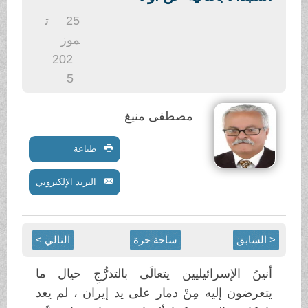
.
25
ت
موز
202
5
مصطفى منيغ
طباعة
البريد الإلكتروني
< السابق
ساحة حرة
التالي >
أنينُ الإسرائيليين يتعالَى بالتدرُّجِ حيال ما
يتعرضون إليه مِنْ دمار على يد إيران ، لم يعد