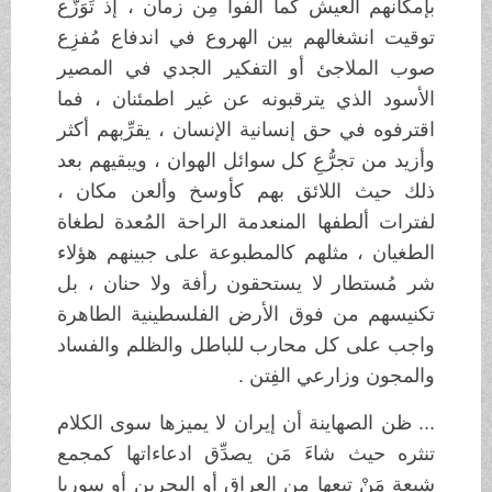
بإمكانهم العيش كما ألفوا مِن زمان ، إذ تَوَزَّع
توقيت انشغالهم بين الهروع في اندفاع مُفزِع
صوب الملاجئ أو التفكير الجدي في المصير
الأسود الذي يترقبونه عن غير اطمئنان ، فما
اقترفوه في حق إنسانية الإنسان ، يقرِّبهم أكثر
وأزيد من تجرُّعِ كل سوائل الهوان ، ويبقيهم بعد
ذلك حيث اللائق بهم كأوسخ وألعن مكان ،
لفترات ألطفها المنعدمة الراحة المُعدة لطغاة
الطغيان ، مثلهم كالمطبوعة على جبينهم هؤلاء
شر مُستطار لا يستحقون رأفة ولا حنان ، بل
تكنيسهم من فوق الأرض الفلسطينية الطاهرة
واجب على كل محارب للباطل والظلم والفساد
والمجون وزارعي الفِتن .
... ظن الصهاينة أن إيران لا يميزها سوى الكلام
تنثره حيث شاءَ مَن يصدِّق ادعاءاتها كمجمع
شيعةٍ مَنْ تبعها مِن العراق أو البحرين أو سوريا