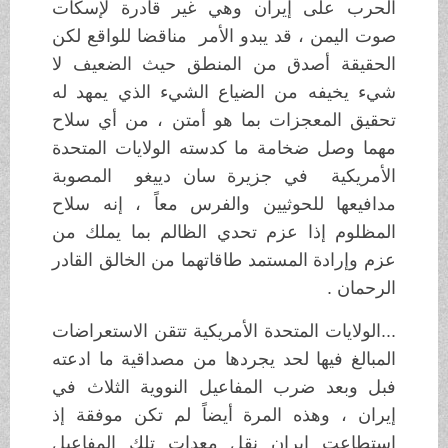
الحرب على إيران وهي غير قادرة لإسكات
صوت اليمن ، قد يبدو الأمر مناقضا للواقع لكن
الحقيقة أصدق من المنطق حيث الضعيف لا
شيء يخيفه من الضياع الشيء الذي يمهد له
تحقيق المعجزات بما هو أمتن ، من أي سلاح
مهما وصل ضخامة ما كدسته الولايات المتحدة
الأمريكية في جزيرة سان دييغو المصوبة
مدافيعها للحوثيين والفرس معاً ، إنه سلاح
المظلوم إذا عزم تحدي الظالم بما يملك من
عزم وإرادة المستمد طاقاتهما من الخالق القادر
الرحمان .
...الولايات المتحدة الأمريكية تتقن الاستعراضات
المبالغ فيها لحد يجردها من مصداقية ما ادعته
فبل وبعد ضرب المفاعيل النووية الثلاث في
إيران ، وهذه المرة أيضاً لم تكن موفقة إذ
استطاعت إيران نقل معدات تلك المفاعيل