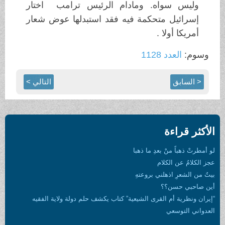
وليس سواه. ومادام الرئيس ترامب اختار
إسرائيل متحكمة فيه فقد استبدلها عوض شعار
أمريكا أولا .
وسوم:
العدد 1128
< السابق
التالي >
الأكثر قراءة
لو أمطرتْ ذهباً منْ بعدِ ما ذهبا
عجز الكلامُ عن الكلام
بيتٌ من الشعرِ اذهلني بروعتهِ
أين صاحبي حسن؟؟
“إيران ونظرية أم القرى الشيعية” كتاب يكشف حلم دولة ولاية الفقيه
العدواني التوسعي