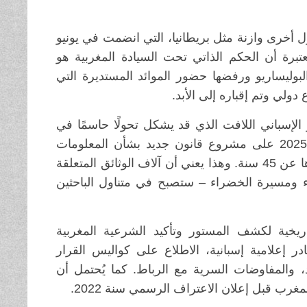
 أخرى وازنة مثل بريطانيا، التي انضمت في يونيو
برة أن الحكم الذاتي تحت السيادة المغربية هو
بوليساريو ورفضها حضور الموائد المستديرة التي
دولي وتم إقباره إلى الأبد.
ور الإسباني اللافت الذي قد يشكل تحولًا حاسمًا في
السردية المرتبطة بالنزاع. إذ وافقت الحكومة الإسبانية في يوليو 2025 على مشروع قانون جديد بشأن المعلومات
السرية، يقضي برفع السرية تلقائيًا عن جميع الوثائق التي يزيد عمرها عن 45 سنة. وهذا يعني أن آلاف الوثائق المتعلقة
من الصحراء ومسيرة الخضراء – ستصبح في متناول الباحثين
يخية لكشف المستور وتأكيد الشرعية المغربية
در إعلامية إسبانية، الاطلاع على كواليس القرار
 والمفاوضات السرية مع الرباط. كما يُحتمل أن
غرب قبل إعلان الاعتراف الرسمي سنة 2022.