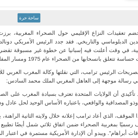
ساحة حرة
م تعقيدات النزاع الإقليمي حول الصحراء المغربية، بر
دين الدبلوماسي والتاريخي. فقد جدد الرئيس الأمريكي دونال
بية، في وقت أعلنت فيه إسبانيا عن خطوة غير مسبوقة تقضي بر
ة تتعلق بانسحابها من الصحراء عام 1975 ومسار المفاوضات التي رافقت الحدث.
صريحات الرئيس ترامب، التي نقلتها وكالة المغرب العربي للأنب
ي رسالة موجهة إلى العاهل المغربي الملك محمد السادس:
 تأكيدي أن الولايات المتحدة تعترف بسيادة المغرب على الصح
وذو المصداقية والواقعي، باعتباره الأساس الوحيد لحل عادل ودائ
 الموقف، الذي أعاد ترامب إعلانه خلال ولايته الثانية الراهنة، 
 رسميًا بمغربية الصحراء ضمن اتفاق ثلاثي شمل أيضًا تطبيع
اقات أبراهام". ويبدو أن الإدارة الأمريكية مستمرة في اعتبار ال