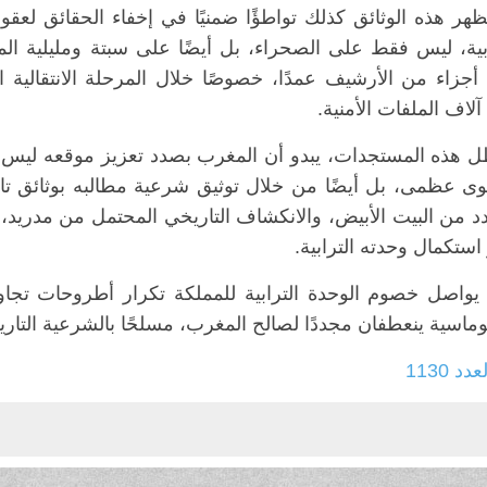
ظهر هذه الوثائق كذلك تواطؤًا ضمنيًا في إخفاء الحقائق لعقو
بية، ليس فقط على الصحراء، بل أيضًا على سبتة ومليلية ال
أجزاء من الأرشيف عمدًا، خصوصًا خلال المرحلة الانتقالية ال
آلاف الملفات الأمنية.
 هذه المستجدات، يبدو أن المغرب بصدد تعزيز موقعه ليس ف
ى عظمى، بل أيضًا من خلال توثيق شرعية مطالبه بوثائق تار
دد من البيت الأبيض، والانكشاف التاريخي المحتمل من مدري
ستكمال وحدته الترابية.
ا يواصل خصوم الوحدة الترابية للمملكة تكرار أطروحات تجاوز
وماسية ينعطفان مجددًا لصالح المغرب، مسلحًا بالشرعية التاريخي
عدد 1130