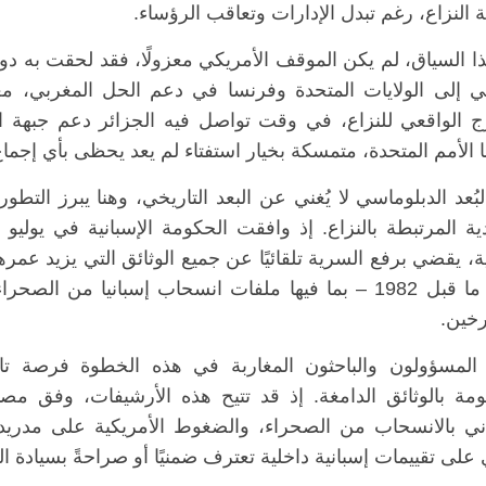
 النزاع، رغم تبدل الإدارات وتعاقب الرؤساء.
 السياق، لم يكن الموقف الأمريكي معزولًا، فقد لحقت به دول
ي إلى الولايات المتحدة وفرنسا في دعم الحل المغربي، معت
ج الواقعي للنزاع، في وقت تواصل فيه الجزائر دعم جبهة ال
 الأمم المتحدة، متمسكة بخيار استفتاء لم يعد يحظى بأي إجماع 
بُعد الدبلوماسي لا يُغني عن البعد التاريخي، وهنا يبرز التط
بفترة ما قبل 1982 – بما فيها ملفات انسحاب إسبانيا 
رخين.
المسؤولون والباحثون المغاربة في هذه الخطوة فرصة تار
ومة بالوثائق الدامغة. إذ قد تتيح هذه الأرشيفات، وفق مصا
اني بالانسحاب من الصحراء، والضغوط الأمريكية على مدريد،
على تقييمات إسبانية داخلية تعترف ضمنيًا أو صراحةً بسيادة الم