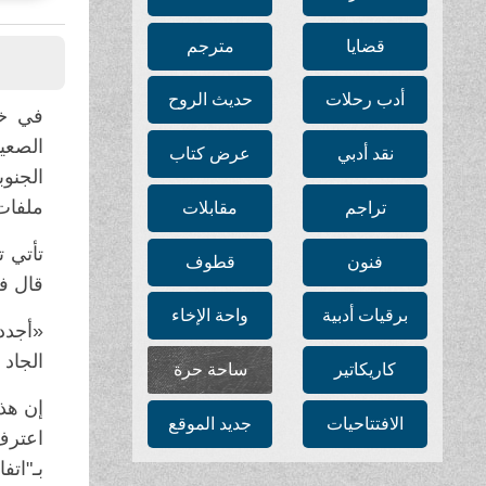
قضايا
مترجم
أدب رحلات
حديث الروح
في خض
الصعي
نقد أدبي
عرض كتاب
الجنو
ملفات حساس
تراجم
مقابلات
تأتي ت
فنون
قطوف
قال ف
برقيات أدبية
واحة الإخاء
«أجدد
الجاد 
كاريكاتير
ساحة حرة
إن هذا
الافتتاحيات
جديد الموقع
اعترف
بـ"اتف