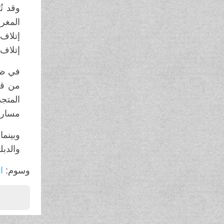
وقد تُ
المغر
إتلاف 
إتلاف 
في ظل
من قو
المتج
مسار ا
وبينم
والدبل
وسوم:
ال