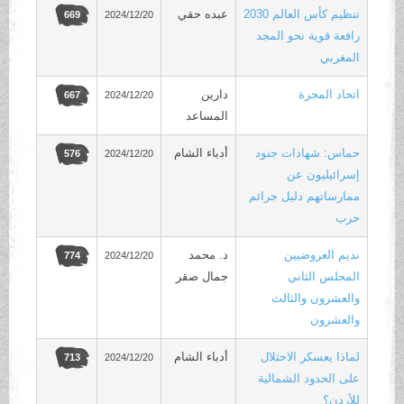
تنظيم كأس العالم 2030
عبده حقي
2024/12/20
669
رافعة قوية نحو المجد
المغربي
اتحاد المجرة
دارين
2024/12/20
667
المساعد
حماس: شهادات جنود
أدباء الشام
2024/12/20
576
إسرائيليون عن
ممارساتهم دليل جرائم
حرب
نديم العروضيين
د. محمد
2024/12/20
774
المجلس الثاني
جمال صقر
والعشرون والثالث
والعشرون
لماذا يعسكر الاحتلال
أدباء الشام
2024/12/20
713
على الحدود الشمالية
للأردن؟