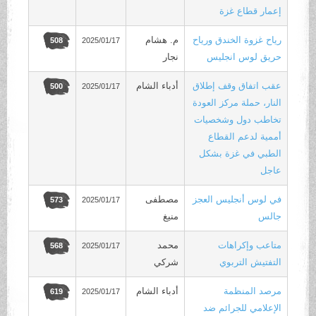
إعمار قطاع غزة
رياح غزوة الخندق ورياح
م. هشام
2025/01/17
508
حريق لوس انجليس
نجار
عقب اتفاق وقف إطلاق
أدباء الشام
2025/01/17
500
النار، حملة مركز العودة
تخاطب دول وشخصيات
أممية لدعم القطاع
الطبي في غزة بشكل
عاجل
في لوس أنجليس العجز
مصطفى
2025/01/17
573
جالس
منيغ
متاعب وإكراهات
محمد
2025/01/17
568
التفتيش التربوي
شركي
مرصد المنظمة
أدباء الشام
2025/01/17
619
الإعلامي للجرائم ضد