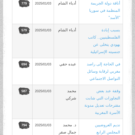
أناقة دولة الجريمة
أدباء الشام
2025/01/03
779
المنظمة في سوريا
"الأسد"
بسبب إبادة
أدباء الشام
2025/01/03
579
الفلسطينيين.. كاتب
يهودي يتخلى عن
جنسيته الإسرائيلية
في الحاجة إلى راصد
عبده حقي
2025/01/03
694
مغربي لرقابة وسائل
التواصل الاجتماعي
وقفة عند بعض
محمد
2025/01/03
587
التجاوزات التي شابت
شركي
مقترحات تعديل مدونة
الأسرة المغربية
نديم العروضيين
د. محمد
2025/01/03
794
المجلس الرابع
جمال صقر