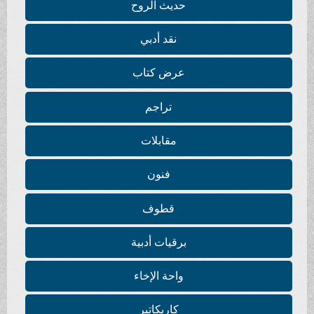
حديث الروح
نقد أدبي
عرض كتاب
تراجم
مقابلات
فنون
قطوف
برقيات أدبية
واحة الإخاء
كاريكاتير