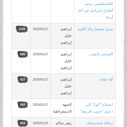
الفلسطينيين يرصد
أطماع إسرائيل في آثار
أريحا
ميري ميشيل وأم كلثوم
إبراهيم
2025/01/17
1109
خليل
إبراهيم
العندليب لايغيب
إبراهيم
2025/01/17
680
خليل
إبراهيم
كله فؤائد
إبراهيم
2025/01/17
627
خليل
إبراهيم
انضمام "كوبا" الى
الجبهة
2025/01/17
593
دعوى "جنوب افريقيا"
الديمقراطية
‏رسالة تحية وتجلة
زهير سالم
2025/01/10
852