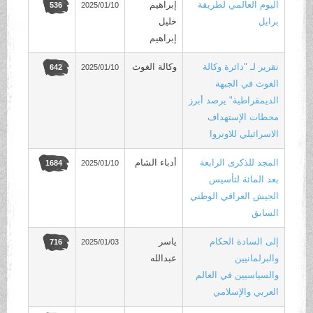
اليوم العالمي لطريقة
إبراهيم
2025/01/10
536
برايل
خليل
إبراهيم
تقرير لـ "دائرة وكالة
وكالة الغوث
2025/01/10
642
الغوث في الجبهة
الديمقراطية" يرصد أبرز
محطات الإستهداف
الاسرائيلي للاونروا
المجد للذكرى الرابعة
أدباء الشام
2025/01/10
1684
بعد المائة لتأسيس
الجيش العراقي الوطني
السابق
إلى السادة الحكام
ياسر
2025/01/03
716
والبرلمانيين
عبدالله
والسياسيين في العالم
العربي والإسلامي