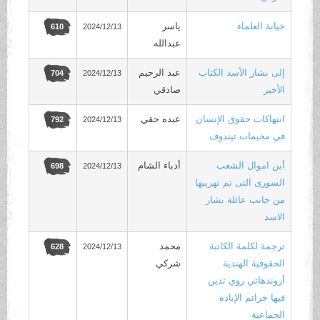
خيانة العلماء
ياسر
2024/12/13
610
عبدالله
إلى بشار الأسد الكتاب
عبد الرحيم
2024/12/13
704
الأخير
صادقي
انتهاكات حقوق الإنسان
عبده حقي
2024/12/13
792
في مخيمات تيندوف
أين اموال الشعب
أدباء الشام
2024/12/13
698
السورى التى تم تهريبها
من جانب عائلة بشار
الاسد
ترجمة لكلمة الكاتبة
محمد
2024/12/13
628
الحقوقية الهندية
شركي
أروندهاتي روي تدين
فيها جرائم الإبادة
الجماعية