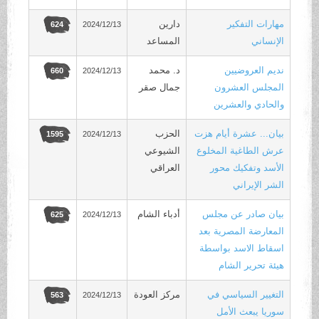
مهارات التفكير
دارين
2024/12/13
624
الإنساني
المساعد
نديم العروضيين
د. محمد
2024/12/13
660
المجلس العشرون
جمال صقر
والحادي والعشرين
بيان... عشرة أيام هزت
الحزب
2024/12/13
1595
عرش الطاغية المخلوع
الشيوعي
الأسد وتفكيك محور
العراقي
الشر الإيراني
بيان صادر عن مجلس
أدباء الشام
2024/12/13
625
المعارضة المصرية بعد
اسقاط الاسد بواسطة
هيئة تحرير الشام
التغيير السياسي في
مركز العودة
2024/12/13
563
سوريا يبعث الأمل