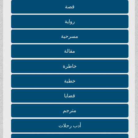
قصة
رواية
مسرحية
مقالة
خاطرة
خطبة
قضايا
مترجم
أدب رحلات