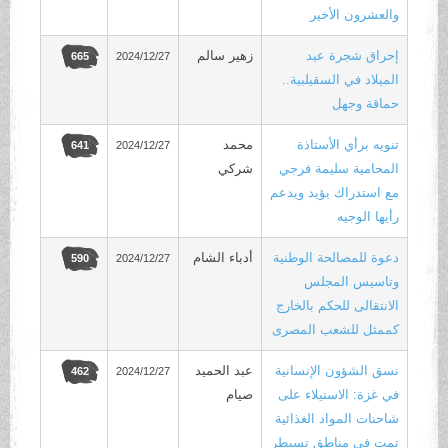
والعشرون الأخير
إحراق شجرة عيد
زهير سالم
2024/12/27
665
الميلاد في السقيلبية..
حماقة وجهل
تنويه برأي الأستاذة
محمد
2024/12/27
641
المحامية سليمة فرجي
شركي
مع استدراك يؤيد ويدعم
رأيها الوجيه
دعوة للمصالحة الوطنية
أدباء الشام
2024/12/27
590
وتاسيس المجلس
الانتقالى للحكم بالخارج
كممثل للشعب المصرى
نسق الشؤون الإنسانية
عبد الحميد
2024/12/27
462
في غزة: الاستيلاء على
صيام
شاحنات المواد الغذائية
تمت في مناطق تسيطر