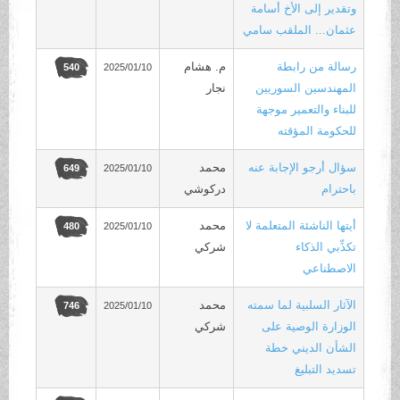
وتقدير إلى الأخ أسامة
عثمان... الملقب سامي
رسالة من رابطة
م. هشام
2025/01/10
540
المهندسين السوريين
نجار
للبناء والتعمير موجهة
للحكومة المؤقته
سؤال أرجو الإجابة عنه
محمد
2025/01/10
649
باحترام
دركوشي
أيتها الناشئة المتعلمة لا
محمد
2025/01/10
480
تكذِّبي الذكاء
شركي
الاصطناعي
الآثار السلبية لما سمته
محمد
2025/01/10
746
الوزارة الوصية على
شركي
الشأن الديني خطة
تسديد التبليغ