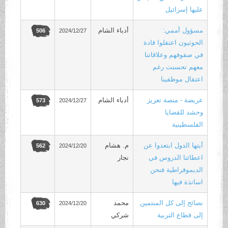
عليها إسرائيل
مسؤول أممي:
أدباء الشام
2024/12/27
506
الحوثيون اعتقلوا قادة
في صفوفهم وعلاقاتنا
معهم تحسنت رغم
اعتقال موظفينا
عريضة - منصة تعزيز
أدباء الشام
2024/12/27
573
وحشد للقضايا
الفلسطينية
أيتها الدول ابتعدوا عن
م. هشام
2024/12/20
562
اعطائنا الدروس في
نجار
الديموقراطية فنحن
اساتذة فيها
نصائح إلى كل المنتمين
محمد
2024/12/20
630
إلى قطاع التربية
شركي