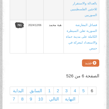
بالعدالة والاستقرار
للاجئين الفلسطينيين
السوريين
فصائل المعارضة
هبة محمد
2024/12/06
761
السورية تعلن السيطرة
الكاملة على مدينة حماة
والاستعداد لمعركة في
حمص
جديد
الصفحة 6 من 526
6
5
4
3
2
1
السابق
البداية
النهاية
التالي
10
9
8
7