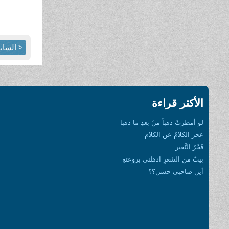
< الساب
الأكثر قراءة
لو أمطرتْ ذهباً منْ بعدِ ما ذهبا
عجز الكلامُ عن الكلام
فَجْرُ النَّفير
بيتٌ من الشعرِ اذهلني بروعتهِ
أين صاحبي حسن؟؟