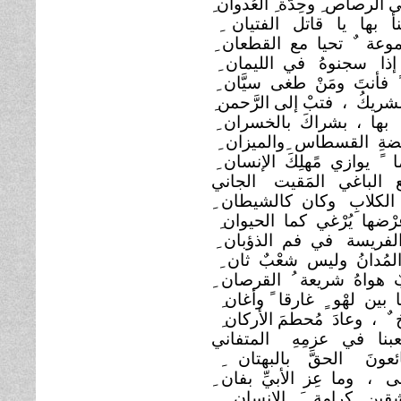
 الرصاص ِ وحِدّة ِ العُدوان ِ
نأ بها يا قاتل الفتيان
وعة ٌ تحيا مع القطعان
إذا سجنوهُ في الليمان
 ً فأنتَ ومَنْ طغى سيَّان
لشريكُ ، فتبْ إلى الرَّحمن
ى بها ، بشراكَ بالخسران
ضةِ القسطاس ِوالميزان
ما ً يوازي مًهلِكَ الإنسان
ع الباغي المَقيت
الجاني
َ الكلابِ وكان كالشيطان ِ
ْضها يُرْغي كما الحيوان
لفريسة في فم الذؤبان
لمُدانُ وليس شعْبٌ ثان
 هواهُ شريعة ُ القرصان ِ
 بين لهْو ٍ غارقا ً وأغان
 ٌ ، وعادَ مُحطمَ الأركان
عبنا في عزمِهِ
المتفاني
ائعونَ الحقَّ بالبهتان
ى ، وما عِز الأبيِّ بفان ِ
شقين كرامة َ الإنسان