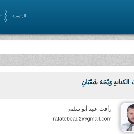
الرئيسية
ت
الكنانةِ وَيْحَهُ شَعْبَانِ
رأفت عبيد أبو سلمى
rafatebead2@gmail.com