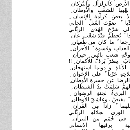
أرض ِ كالزلزال ِ والبُركان
هْبها للشعْبِ والأوطان
دُ بعضَ كرامةِ الإنسان ِ
ِيا ً صَوْتَ العُتلِّ
الجاني
لى شرْع الهُدَى
الربَّاني
ا ً يُحطمُ قيْدَ شعْب ٍ عان
جعا ً ما كان من طغيان
العذابِ وقسوة َ الأحزان
جْهِ شعبٍ بائس ٍ حيران
بُ مِصْرَ يُزفُّ للأكفان
 الأباةِ و دونما استهجان ِ
احِهِ حَرْبا ً على الإخوان
 الرضا عن حسرةِ الأوطان
مْ سَلِمَتْ يدُ الشيطان
 البريءُ لجنةِ الرضوان
ا ً يفيضُ ، وعاشِقَ الأوطان
هما ً زاداً مِن القرآن
الورى بجلالهِ
الربَّاني
هُ في حُمَم من النيران
ية برقيها الإنساني