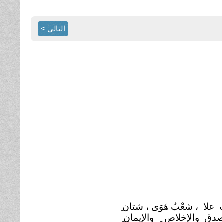
التالي >
 علا ، شعْبٌ هَوَى ، شتان
صدق والإخلاص ِ والإيمان