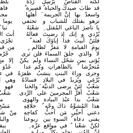
لكنه القناصُ يُرْسِلُ رَدَّهُ
بلظى
قد طابَ صيدكَ والحياة ُ قصيرة ٌ
فاه
واسعدْ بها إنَّ الجريمة َ
أهلها
مجم
تزهو بقتلك للشباب و
تحتفي
يوما 
يا ناصرَ الباغي المُقتل ِ
شعْبَهُ
تبا
يُرْدي و إنك إذ رضيتَ
فعالهُ
أنتَ ا
فلئنْ أبيتَ فذا إباؤكَ لعنة
تجْزَ
يومَ القيامةِ لا مَفرَّ لظالم
مِن قب
لا والذي خلقَ السماءَ فلن ترى
جُرْ
يُؤتى بمن سَحًل النساءَ ولم
يكنْ
إلا م
مُتحرِّشا ً بالطاهراتِ وكم عدا
عَدْو
وجرى وراءَ البنتِ ينشبُ
ظفرَهُ
في عر
يُرْغِي ويُزبدُ في البلادِ
فسادُهُ
وهي ا
شعْبٌ لئنْ يرضى الدنيَّة
فهو ا
شعْبٌ أقرَّ المجرمينَ على
الرَّدى
شعْبٌ
شعْبٌ بدا عبْدَ البيادة
والهوى
ما
هذا المُشوَّهُ ذاكَ وجْه ُ
خلاقِهِ
مَسْخ
دعني أحيِّي مَن أحبُّ
كفاحِهِ
مِنْ ش
يفنى دعاة ُ السوءِ بين
ربوعنا
والب
لكنَّ شعْبا ً في مواقع عزّه
يبق
إنَّ المُني تحلو بكلِّ مرارة
للعا