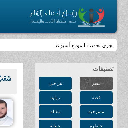
يجري تحديث الموقع أسبوعيا
تصنيفات
شَعْبُ 
شعر
نثر فني
قصة
رواية
مسرحية
مقالة
خاطرة
خطبة