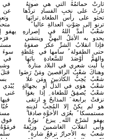
ثارتْ حمائمُهُ التي هي
صوتهُ
في ال
ثارتْ على نخبِ الفسادِ
تردُّها
عن ن
تحثو على رأس الطغاة ِترابَها
وتعي
ترنو إلى صَوْتِ العدالةِ عاليا
متحدّ
شعْبٌ أمدَّ اللهُ في
إصرارهِ
يهفو إ
يحدو به الأمَلُ البهيُّ
وينتشي
فرَح
فإذا انقلابُ الشرِّ عكرَ
صفوَهُ
مستر
حتى الطفولة ُ سامها في
غِلظةٍ
سوءَ 
والهَمُّ أوْصَدَ للسَّعادةِ
بابَها
في و
يا ليت شعري في البلاد منارة
وشبا
وهناكَ شعْبُ الراقصينَ ومَنْ
رَضَوا
قتلَ
شعْبٌ يُحِبُّ الكاذبينَ ومَن علا
بسل
شعْبٌ هوَى في الذلِّ أو
بجهالةٍ
يُبْدي
شعْبٌ يُصفِقُ للطغاة ِ إذا
بغوَا
غنى له
نزفتْ برابعة َ المذابحُ و ارتقى
فيها
هو لم يكنْ إلا المُحِبِّ
لدِينهِ
حُبّ
مستمسكا ً بعُرَى الأخوَّة صادقا
مستل
يهفو لشرْع الله ِ يبزغ ُ
نورُهُ
فوق 
وأبى انقلابَ الغاشمينَ وزيْفهُ
فرمَوْ
شعبٌ به الأحرارُ ترفعُ شارة
سلم