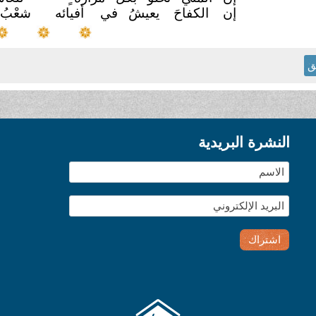
إن الكفاحَ يعيشُ في
أفيائه
شعْبُ 
ق
النشرة البريدية