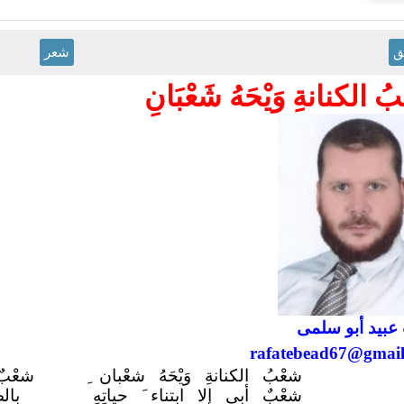
ق
شعر
ُ الكنانةِ وَيْحَهُ شَعْبَانِ
عبيد أبو سلمى
rafatebead67@gmai
شعْبُ الكنانةِ وَيْحَهُ شعْبان
شعْبٌ
شعْبٌ أبى إلا ابتناء َ
حياتِهِ
بال