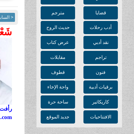
قضايا
مترجم
< الساب
أدب رحلات
حديث الروح
شَعْب
نقد أدبي
عرض كتاب
تراجم
مقابلات
فنون
قطوف
برقيات أدبية
واحة الإخاء
كاريكاتير
ساحة حرة
رأفت 
l.com
الافتتاحيات
جديد الموقع