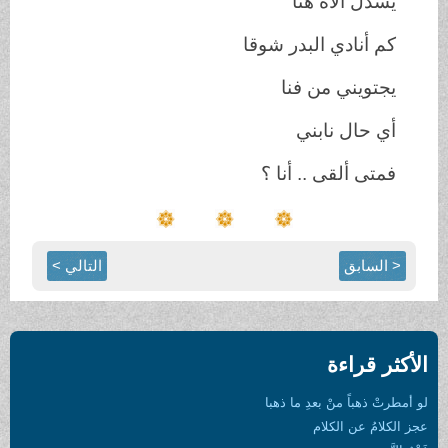
يسدل الآه هنا
كم أنادي البدر شوقا
يجتويني من فنا
أي حال نابني
فمتى ألقى .. أنا ؟
< السابق
التالي >
الأكثر قراءة
لو أمطرتْ ذهباً منْ بعدِ ما ذهبا
عجز الكلامُ عن الكلام