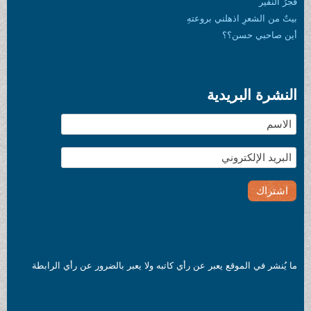
فَجْرُ النَّفير
بيتٌ من الشعرِ اذهلني بروعتهِ
أين صاحبي حسن؟؟
النشرة البريدية
ما يُنشر في الموقع يعبر عن رأي كاتبه ولا يعبر بالضرور عن رأي الرابطة