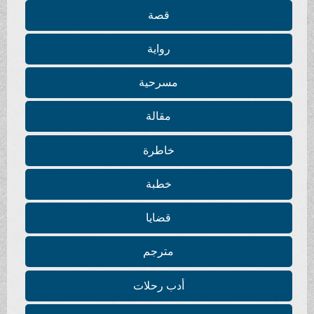
قصة
رواية
مسرحية
مقالة
خاطرة
خطبة
قضايا
مترجم
أدب رحلات