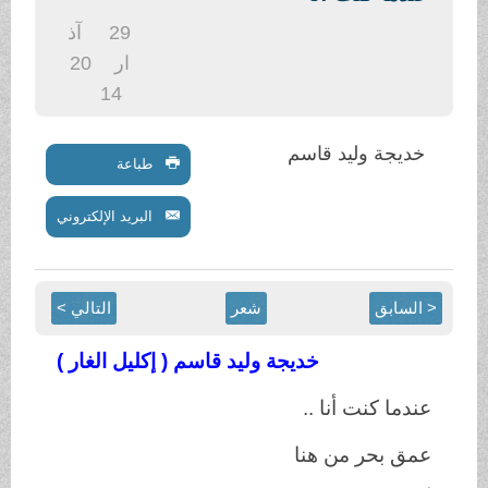
.
29
آذ
ار
20
14
خديجة وليد قاسم
طباعة
البريد الإلكتروني
< السابق
شعر
التالي >
خديجة وليد قاسم ( إكليل الغار )
عندما كنت أنا ..
عمق بحر من هنا