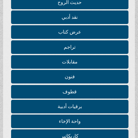
حديث الروح
نقد أدبي
عرض كتاب
تراجم
مقابلات
فنون
قطوف
برقيات أدبية
واحة الإخاء
كاريكاتير