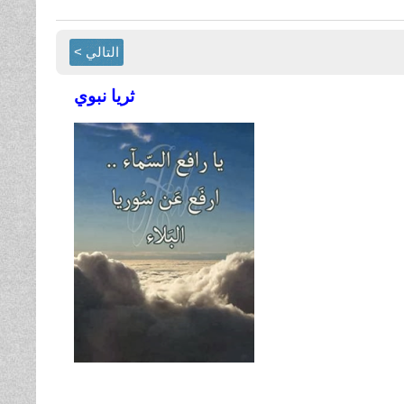
التالي >
ثريا نبوي