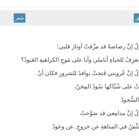
ق
شعر
 إنَّ رصاصةً قد مزَّقتْ أوتارَ قلبي؛
زِفُ للحياةِ أناملي وأنا على مَوجِ الكراهيةِ العَنودْ؟
 إنَّ عُروبتي فَتحتْ نوافذَ للشرورِ فكان أنْ
 على شُبَّاكها سُودُ المِحَنْ،
سُّجودْ
 إنَّ مدامِعي قد صَوَّحتْ
ُفَتِّشُ في المتاهةِ عن خروجٍ..عن وعودْ