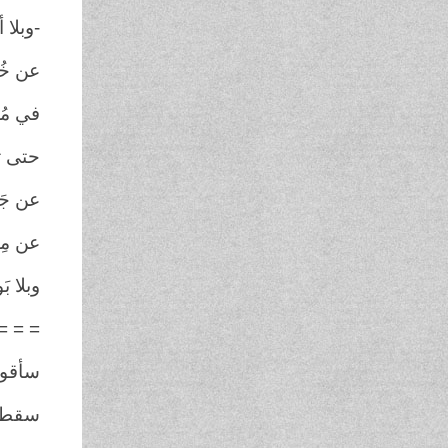
-وبلا أ
عن خُب
في مُد
حتى ترا
عن جَن
عن مِن
وبلا بَ
= =
سأقولُ 
سقطتْ