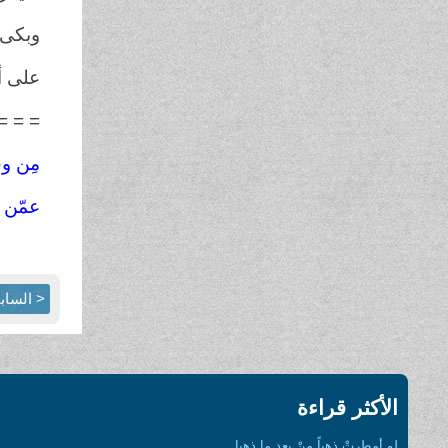
وبكى ا
على أج
= = =
مِن وح
عمّن أ
< الساب
الأكثر قراءة
لو أمطرتْ ذهباً منْ بعدِ ما ذهبا