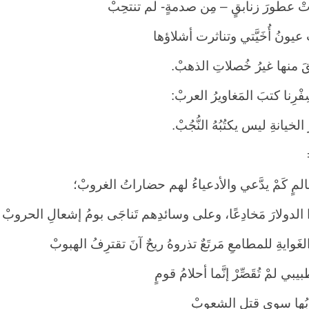
ْ عطورَ زنابقٍ – مِن صدمةٍ- لم تنتحِبْ
ْ عيونُ أُخَيَّتي وتناثرت أشلاؤها
قَ منها غيرُ خُصلاتِ الذهبْ.
ْرِنا كتبَ المَغاويرُ العربْ:
خيانةِ ليس يكتُبُهُ النُّجُبْ.
مٍ كَمْ يدَّعي والأدعياءُ لهم حضاراتُ الغروبْ؛
الدولارَ مَخادِعًا، وعلى وسائدِهم تَناجَى بومُ إشعالِ الحروبْ
الغَوايةِ للمطامعِ مَرتَعٌ تذروهُ ريحٌ آنَ تقترِفُ الهبوبْ
بيبي لمْ تُقَصِّرْ إنَّما أحلامُ قومٍ
َرِّبُها سوى قتلِ الشعوبْ