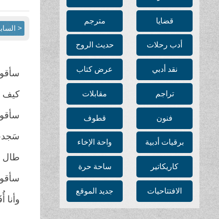
قضايا
مترجم
< الساب
أدب رحلات
حديث الروح
نقد أدبي
عرض كتاب
سأقولُ
كيف تع
تراجم
مقابلات
سأقولُ
فنون
قطوف
سَجدتْ
برقيات أدبية
واحة الإخاء
طال ال
كاريكاتير
ساحة حرة
سأقولُ
الافتتاحيات
جديد الموقع
وأنا أ