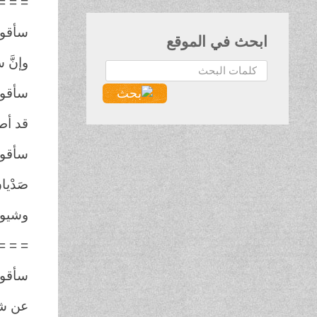
= = =
سأقولُ
ابحث في الموقع
وإنَّ س
البحث...
سأقولُ 
قد أطف
سأقولُ
صَدْيا
وشيوخَ
= = =
سأقولُ
عن شا