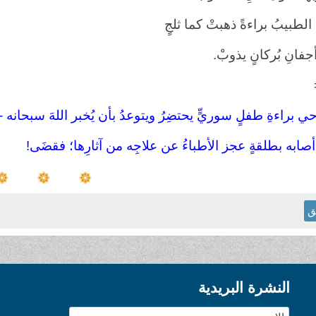
لطبيبُ براءةً ذهبتْ كما ثلجٍ
فانِ بُركانٍ يذوبْ.
ي براءةِ طفلٍ سوريٍّ يحتضِرُ ويتوعدُ بأن يُخبر اللهَ سبحانه -ع
صابه بطلقةٍ عجز الأطباءُ عن علاجِه من آثارِها؛ فقضَى!
ق
النشرة البريدية