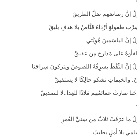
 إنَّ رصاصَهم ضلَّ الطريقَ
ِرْبَ طفولةٍ أرْدَاهُ قنَّاصٌ بلا هدفٍ يليقْ
إنَّ الياسَمينَ هُوِيَّتي
أوهُ على مَدارجَ مِن عقيقْ
 إنَّ النِّفْطَ يسرِقُهُ اللصوصُ ويتركونَ سِراجَنا
نَ، والخيماتِ تشكو حالِكًا لا يستفيقْ
نا صارتْ عمائمُهم مَلاذًا للعِدا..لا للصديقْ
 ما عرَفَتْ ثلاثٌ مِن سِنيِّ العُمرِ
مي بلا أملٍ يطيبْ