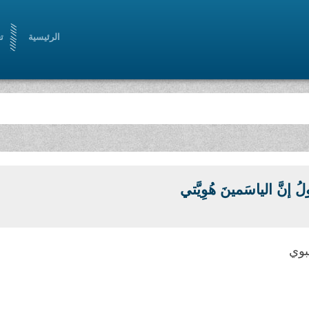
الرئيسية
ت
 إنَّ الياسَمينَ هُوِيَّتي
نبوي