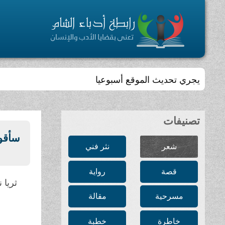
يجري تحديث الموقع أسبوعيا
تصنيفات
سأقولُ
شعر
نثر فني
قصة
رواية
ثريا 
مسرحية
مقالة
خاطرة
خطبة