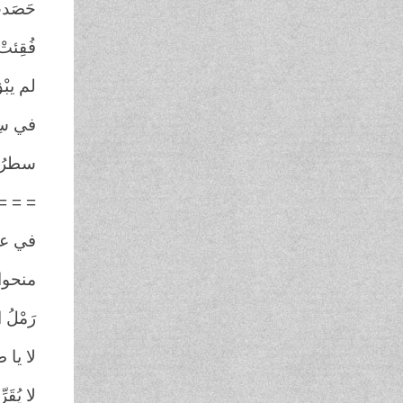
حَصَدت
فُقِئت
لم يبْ
في سِف
سطرُ ال
= = =
في عال
منحوا 
رَمْلُ 
لا يا ط
لا يُق