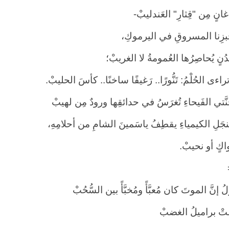
غانٍ مِن "قِثارِ" العَندليبْ-
زِنا المسروقِ في اليرموكِ،
ُنٍ يُحاصِرُها العُمومةُ لا الغريبْ؛
ءى الحُلْمُ: تَنُّورًا.. رَغيفًا ساخنًا.. كأسَ الحليبْ.
َّتي الفَيحاءِ تُغرَسُ في حدائقِها ورودٌ مِن لهيبْ
جَلِ الكيمياءِ يقطِفُ ياسَمينَ الشامِ من أحلامِهِ،
واكٍ أو نحيبْ.
= 
إنَّ الموتَ كان مُعبَّأً ومُخبَّأً بين السُّحُبْ
 براميلُ الغضبْ