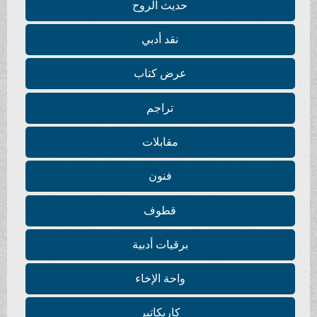
حديث الروح
نقد أدبي
عرض كتاب
تراجم
مقابلات
فنون
قطوف
برقيات أدبية
واحة الإخاء
كاريكاتير