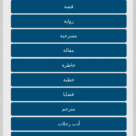
قصة
رواية
مسرحية
مقالة
خاطرة
خطبة
قضايا
مترجم
أدب رحلات