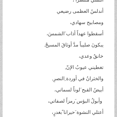
أندلسُ العظمى رضيعي
ومصابيح سهادي،
أسقطوا عهداً أذاب َالشمسَ،
يبكونَ صليباً مدَّ أوثاقَ المسيحْ.
خانقٌ وعدي،
تغطيني عيوبُ الإنّ,
والخثرانُ في أوردة ِالنصرِ,
أبيضُ القبح َلوناً لسماتي،
وأبولُ البؤس َرمزاً لصفاتي،
أعتلي النشوة َحيرانا ًبغدرٍ،