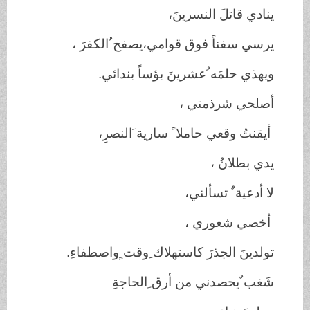
ينادي قاتلَ النسرينَ،
يرسي سفناً فوق قوامي،يصفح ُالكفرَ ،
ويهذي حلمَه ُعشرينَ بؤساً بندائي.
أصلحي شرذمتي ،
أيقنتُ وقعي حاملا ً سارية َالنصرِ،
يدي بطلانُ ،
لا أدعية ٌ تسألني،
أخصي شعوري ،
تولدينَ الجذرَ كاستهلاك ِوقت ٍواصطفاءِ.
شَغب ٌيحصدني من أرق ِالحاجةِ