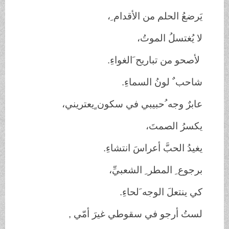
يَرضعُ الحلم من الأقدام ِ،
لا يُغتسلُ الموتُ،
لأصحو من تباريح َالغواءِ.
شاحب ٌ لونُ السماءِ.
عابرٌ وجه ُحبيبي في سكون ٍيعتريني،
يكسرُ الصمتَ،
يغيدُ الحبَّ أعراسَ انتشاءِ.
برجوع ِ المطر ِ الشعبيِّ،
كي ينتعلَ الوجه َلحاءِ.
لستُ أرجو في سقوطي غيرَ أمّي ,