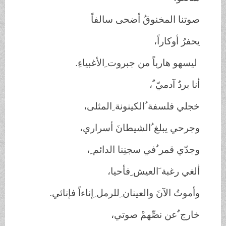
صوتنا المخنوقُ أضحى سالفاً
يحفرُ أوكاراً،
ليسهو هارباً من جبروت ِالأغبياءِ.
أنا بردٌ آدميّ ٌ،
خجلي فلسفة ُالكينونة ِالمثلى،
وجرحي يبلغ ُالشيطانَ أسراري،
وجدّي قمر ٌفي سجنِنا الدائم ِ،
ألغي رغبة َالعيش ِفأحيا،
وأموتُ الآنَ والعينان ِللرمل ِإناءاً فإنائي.
خارج ٌعن نصِّهمْ صوتي،