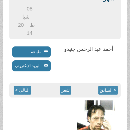
.
08
شبا
ط
20
14
أحمد عبد الرحمن جنيدو
طباعة
البريد الإلكتروني
< السابق
شعر
التالي >