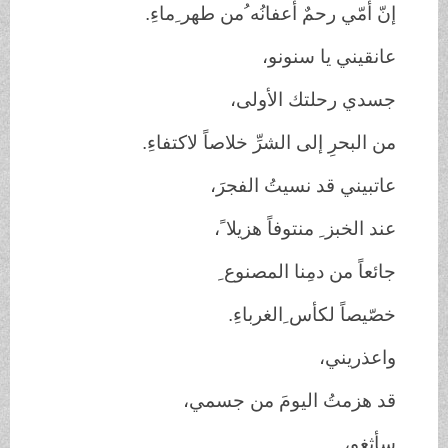
إنّ أمّي رحمٌ أعفانُه ُمن طهر ِماءِ.
عانقيني يا سنونو،
جسدي رحلتك الأولى،
من البحرِ إلى الشرِّ خلاصاً لاكتفاءِ.
عاتبيني قد نسيتُ الفجرَ،
عند الخبز ِ منتوفاً هزيلا ً،
جائعاً من دمِنا المصنوع ِ
خصّيصاً لكأس ِالغرباءِ.
واعذريني،
قد هزمتُ اليومَ من جسمي،
سأثغو،