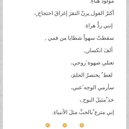
مولودَ هباءِ.
أكثرُ القول ِيرنّ النقرَ إغراقَ احتجاج ٍ،
إنني ردُّ هراءِ.
سقطتْ سهواً شظايا من فمي ,
ألفَ انكسار ٍ,
تعتلي صهوة َروحي،
لغط ٌ يختصرُ الحلمَ،
سأرمي الوجه َعني،
خذ ْمثيلَ البوح ِ،
إني مترع ٌبالحبِّ مثلَ الأنبياءِ.