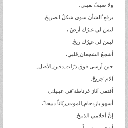
ولا صيفٌ بعيني،
يرفع ُالشأنَ سوى شكلُ الضريحْ.
ليسَ لي غيرُك أرضٌ ،
ليسَ لي غيرُك ريحْ.
أشجعُ الشجعان ِقلبي،
حين أرسى فوق ذرّات ِدفين ِالأصل ِ
آلام َجريحْ.
أقتفي آثارَ غرناطة َفي عينيك ِ،
أسهو بازدحام ِالموت ِربّاناً ذبيحا ً،
إنَّ أحلامي الذبيحْ.
أنتشي منتصراً ،