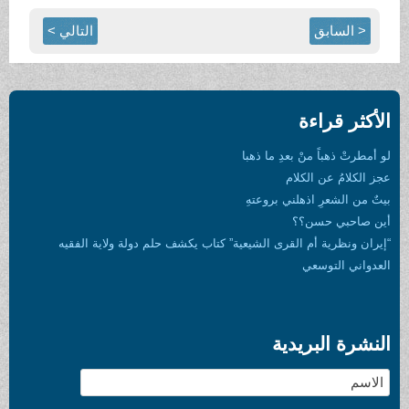
< السابق
التالي >
الأكثر قراءة
لو أمطرتْ ذهباً منْ بعدِ ما ذهبا
عجز الكلامُ عن الكلام
بيتٌ من الشعرِ اذهلني بروعتهِ
أين صاحبي حسن؟؟
“إيران ونظرية أم القرى الشيعية” كتاب يكشف حلم دولة ولاية الفقيه
العدواني التوسعي
النشرة البريدية