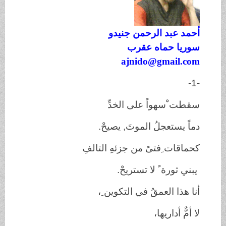
أحمد عبد الرحمن جنيدو
سوريا حماه عقرب
ajnido@gmail.com
-1-
سقطت ْسهواً على الخدِّ
دماً يستعجلُ الموتَ, يصيحْ.
كحماقات ِفتىً من جزئهِ التالفِ
يبني ثورة ً لا تستريحْ.
أنا هذا العمقُ في التكوين ِ،
لا أمٌّ أداريها،