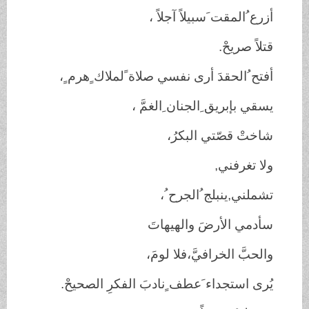
أزرع ُالمقت َسبيلاً آجلاً ،
قتلاً صريحْ.
أفتح ُالحقدَ أرى نفسي صلاة ًلملاك ٍهرم ٍ،
يسقي بإبريق ِالجنان ِالغمَّ ،
شاختْ قصّتي البكرُ،
ولا تغرفني,
تشملني,ينبلج ُالجرح ُ،
سأدمي الأرضَ والهيهاتَ
والحبَّ الخرافيَّ،فلا لومَ،
يُرى استجداء َعطف ٍنادبَ الفكرِ الصحيحْ.