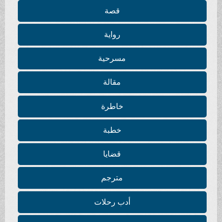
قصة
رواية
مسرحية
مقالة
خاطرة
خطبة
قضايا
مترجم
أدب رحلات