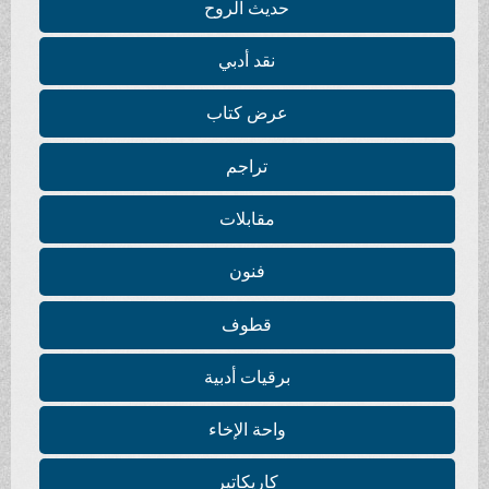
حديث الروح
نقد أدبي
عرض كتاب
تراجم
مقابلات
فنون
قطوف
برقيات أدبية
واحة الإخاء
كاريكاتير