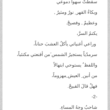
سقطتْ سهواً دموعي
وبكاءُ القهر ِ نورٌ ومثيرٌ ,
وعظيمٌ , وفصيحْ.
يكتمُ السرَّ،
وراعي أغنياتي يأكلُ العشبَ حناناً،
سرمدّياً يستجيرُ الشمس َمن أقنعتي مكتئباً،
واللفظ ُ يستوحي ابتهالاً
من أنين ِ العيش ِمهزوماً،
فهلْ قالَ القبيحْ.
-2-
شاحبٌ وجهُ المساءِ.