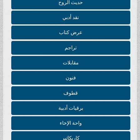
حديث الروح
نقد أدبي
عرض كتاب
تراجم
مقابلات
فنون
قطوف
برقيات أدبية
واحة الإخاء
كاريكاتير