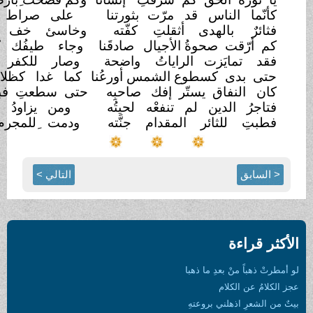
لناس قد مرّت
بثورتنا
على صراط به تمتازُ أوزانا
الهدى أثقلتِ
كفّته
وخاسئ خف مقدارا
وميزانا
صحوةُ الأجيال
صادقَنا
وجاء طيفُك كالفاروق
برهانا
زت الراياتُ
واضحة
وصار للكفر والإسلام
ألوانا
كسطوع الشمس أورعُنا
كما غدا كظلام الليل
أشقانا
اق يستّر إفك
صاحبِه
حتى سطعتِ فبان الإفك
عُريانا
دين لم تنفعْه
لحيتُه
ومن يزاودُ في وطنيّة
ائر المقدام جنَّته
ودمت ِللمجرم الشبّيح
نيرانا
التالي >
دِ ما ذهبا
م
ي بروعتهِ