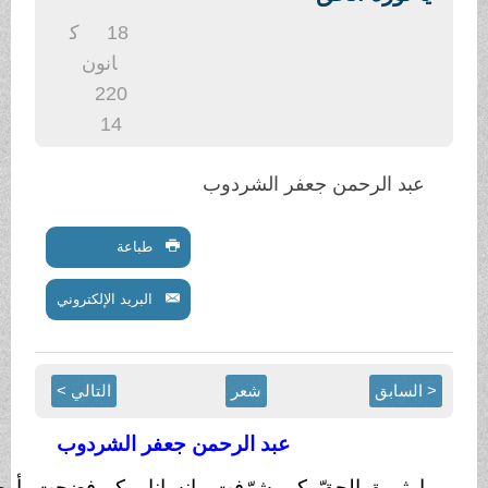
18
ك
انون
2
20
14
من جعفر الشردوب
طباعة
البريد الإلكتروني
شعر
التالي >
عبد الرحمن جعفر الشردوب
لحقّ كم شرّفتِ
إنسانا
وكم فضحت ِبأرض الشام شيطانا