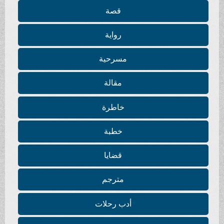
قصة
رواية
مسرحية
مقالة
خاطرة
خطبة
قضايا
مترجم
أدب رحلات