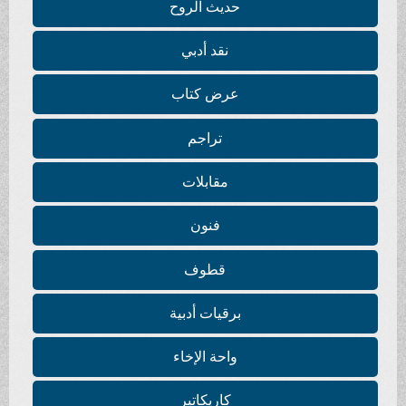
حديث الروح
نقد أدبي
عرض كتاب
تراجم
مقابلات
فنون
قطوف
برقيات أدبية
واحة الإخاء
كاريكاتير