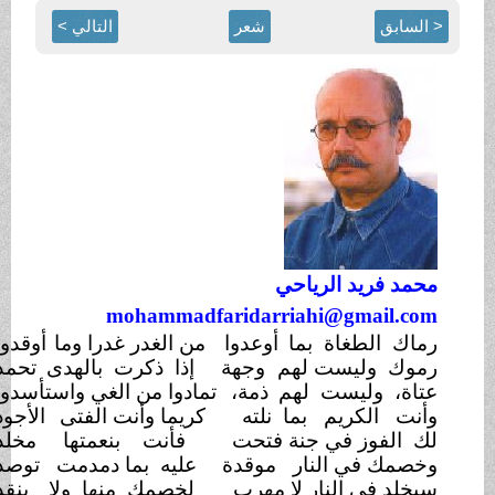
< السابق
شعر
التالي >
محمد فريد الرياحي
mohammadfaridarriahi@gmail.com
رماك الطغاة بما
أوعدوا
من الغدر غدرا وما
أوقدوا
رموك وليست لهم
وجهة
إذا ذكرت بالهدى
تحمد
عتاة، وليست لهم
ذمة،
تمادوا من الغي واستأسدوا
وأنت الكريم بما نلته
كريما وأنت الفتى
الأجود
لك الفوز في جنة فتحت
فأنت بنعمتها
مخلد
وخصمك في النار
موقدة
عليه بما دمدمت
توصد
سيخلد في النار لا مهرب
لخصمك منها ولا
ينقد