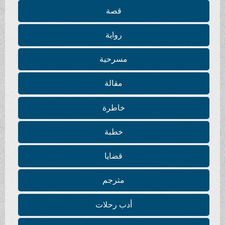
قصة
رواية
مسرحية
مقالة
خاطرة
خطبة
قضايا
مترجم
أدب رحلات