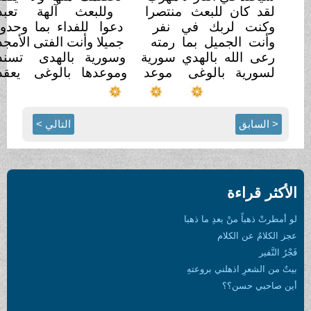
لقد كان للبعث
منتصرا
وللبعث آلهة
تعبد
وكنت لربك في
نفر
دعوا للفداء بما وحدوا
وأنت الجميل بما رمته
جميلا وأنت الفتى الأمجد
رعى الله بالهدي
سورية
وسورية بالهدى
تسند
لسورية بالوغى
موعد
وموعدها بالوغى
يعقد
< السابق
التالي >
الأكثر قراءة
لو أمطرتْ ذهباً منْ بعدِ ما ذهبا
عجز الكلامُ عن الكلام
فَجْرُ النَّفير
بيتٌ من الشعرِ اذهلني بروعتهِ
أين صاحبي حسن؟؟