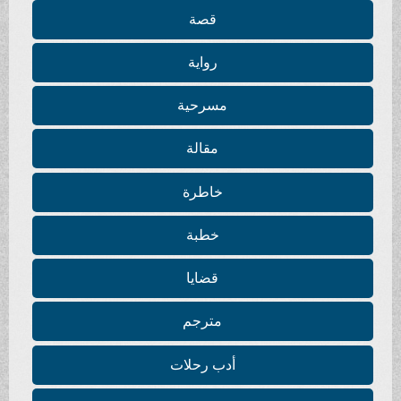
قصة
رواية
مسرحية
مقالة
خاطرة
خطبة
قضايا
مترجم
أدب رحلات