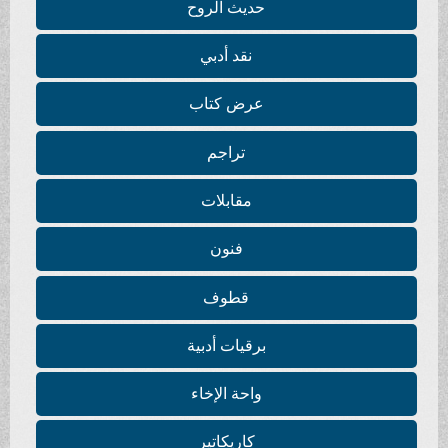
حديث الروح
نقد أدبي
عرض كتاب
تراجم
مقابلات
فنون
قطوف
برقيات أدبية
واحة الإخاء
كاريكاتير