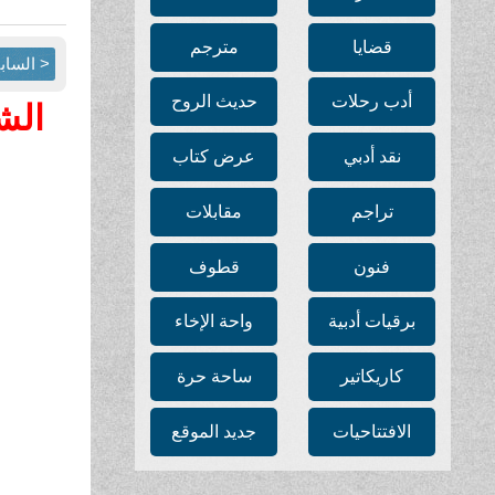
قضايا
مترجم
< الساب
أدب رحلات
حديث الروح
الش
نقد أدبي
عرض كتاب
تراجم
مقابلات
فنون
قطوف
برقيات أدبية
واحة الإخاء
كاريكاتير
ساحة حرة
الافتتاحيات
جديد الموقع