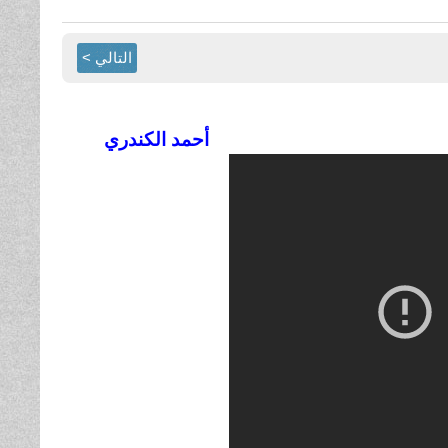
التالي >
أحمد الكندري