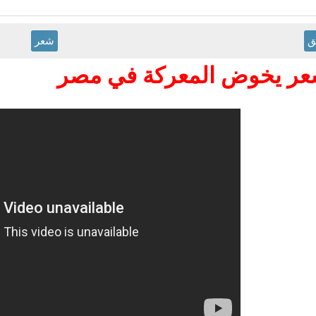
ق
شعر
عر يخوض المعركة في مصر