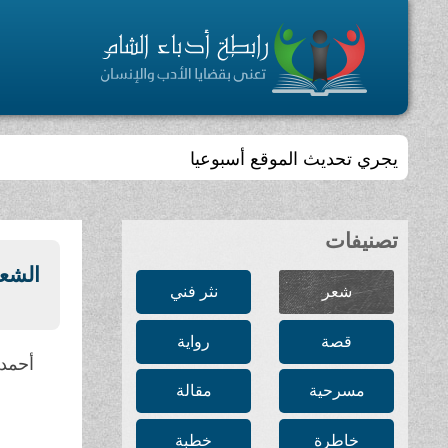
تجمّعٌ أدبي ، ثقافي ، مفتوح ، يسعى إلى الإسهام في بلو
تصنيفات
الشع
شعر
نثر فني
قصة
رواية
أحمد 
مسرحية
مقالة
خاطرة
خطبة