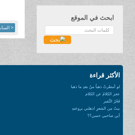
ابحث في الموقع
< الساب
البحث...
الأكثر قراءة
لو أمطرتْ ذهباً منْ بعدِ ما ذهبا
عجز الكلامُ عن الكلام
فَجْرُ النَّفير
بيتٌ من الشعرِ اذهلني بروعتهِ
أين صاحبي حسن؟؟