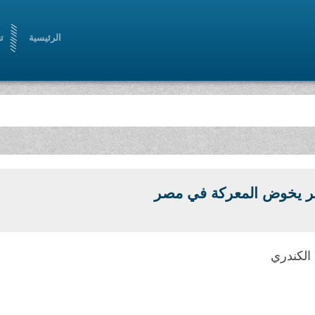
الرئيسية
ت
رة رؤيا أدبية حضارية ، من خلال أدب سامٍ ملتزم
ر يخوض المعركة في مصر
الكندري