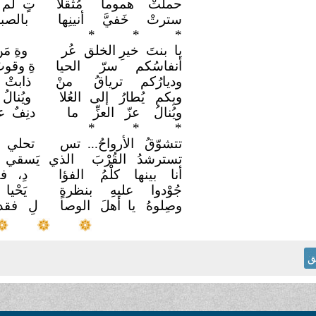
حملتْ هموماً
مُثقلا
تٍ لم ت
سترتْ خَفيَّ
أنينِها
بالصب
*
* *
يا بنتَ خيرِ الخلق
عُر
وةِ مَ
أنفاسُكم سرّ
الحيا
ةِ وقوت
وديارُكم ترياقُ
منْ
ذابتْ
وبِكم يُطارُ إلى
العُلا
ويُنالُ
ويُنالُ عزّ العزِّ
ما
دنِفٌ ع
*
* *
تتشوّقُ الأرواحُ... تس
تحلي ل
تسترشدُ القُرْبَ
الذي
يَسقي 
أنا بينها كلْمُ
الفؤا
دِ، ف
جُوْدوا عليهِ بنظرةٍ
يَحْي
وصِلوهُ يا أهلَ
الوصا
لِ فقد
ق