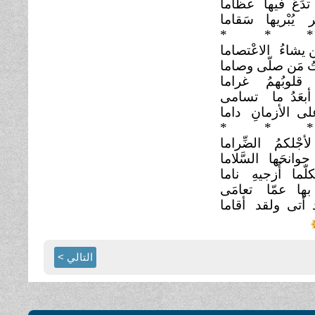
دَعْ فيها
عظاما
ر يُبْريها
سَقاما
*
* *
ن يشاءُ
الاعْتصاما
ُ مَن صلّى وصاما
 قلوبُهمُ
غراما
 أبعَدُ ما
تسامى
لى الأزمانِ
داما
*
* *
أجْلكمُ
الضِّراما
جوانحَها
السَّلاما
كلّما أُزجيهِ
ناما
ا بها عمّا
تعامَى
 أتى ولقد
أقاما
التالي >