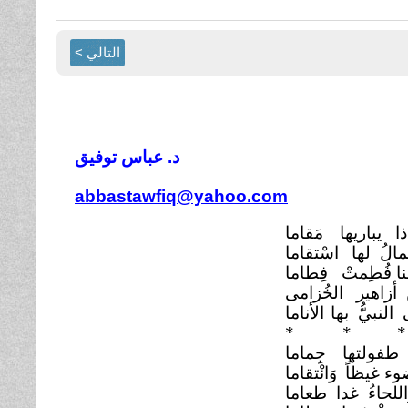
التالي >
د. عباس توفيق
abbastawfiq@yahoo.com
ا يباريها
مَقاما
الُ لها
اسْتقاما
ا فُطِمتْ
فِطاما
 أزاهير
الخُزامى
النبيُّ بها
الأناما
*
* *
ذْ طفولتها
جِماما
وء غيظاً
وَانْتقاما
اللحاءُ غدا طعاما