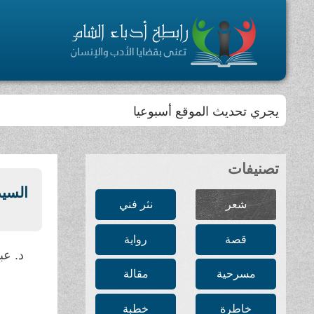
يجري تحديث الموقع أسبوعيا
تصنيفات
السيد
شعر
نثر فني
قصة
رواية
د. عب
مسرحية
مقالة
خاطرة
خطبة