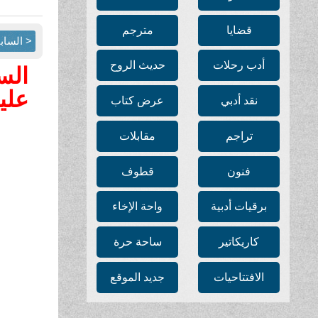
قضايا
مترجم
< الساب
أدب رحلات
حديث الروح
الس
علي
نقد أدبي
عرض كتاب
تراجم
مقابلات
فنون
قطوف
برقيات أدبية
واحة الإخاء
كاريكاتير
ساحة حرة
الافتتاحيات
جديد الموقع