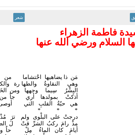
ق
شعر
يدة فاطمة الزهراء
ها السلام ورضي الله عنها
مَن ذا يضاهيها
احْتشاما
من ذ
وهي النقاوةُ
والطها
رة والكم
البِشْرُ سِيما
وجهها
ومن الخَن
أذكتْ بمولدها أري
جاً من
هي حبّةُ القلبِ
التي
أوصى 
*
* *
درجتْ على البلْوى
ولم
ترَ مُ
مذْ رامَ ركبُ الشرِّ قتْ
لَ الض
أيامَ كان الماءُ
مِلْ
حاٌ و