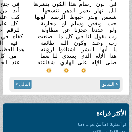
 الكون ينشرها
في جنح طير وفي عين من الصقر
دهر تنسجها
أيد من الله في نظم
لمدكر
ط الرسم
لونها
كف على صفحة الأكوان
للنظر
 او
محاربة
كل على قدر قد جاء في
قدر
 عن مطاولة
للرقم حيث يضيع العد في
العثر
كل ما
صنعت
كفاه في الخلق هذا معبد
البشر
لله طائعة
فيه الحوادث والدنيا
لمختبر
اقوا لرؤيته
هذا العظيم الذي يرجى لدى
الخطر
دي لنا نعما
من كل شيء بخلق دائن
نضر
لهادي
شفاعته
عند الحساب ملاذ المؤمن الحذر
التالي >