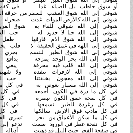
 للضياء
غدا
في كفه النور ضوءا غير
منحسر
وق العشب
للمطر
من حرقة الشمس بات العشب
كالأثر
أرض الموات
غدت
صحراء تحلم في زخ من
المطر
شوقي للقاء
به
شوق الغريب أضاع الدرب في
سفر
با لا حدود
له
حب الظلام إلى نور من القمر
وق الام
فارقها
طفل رضيع بلا ثدي
لمعتصر
ي عمق الحقيقة
لا
قلب يحيط ولا عقل لذي
فكر
وق الطير
للنسم
يجري به سابحا كاللاعب
النكر
حر الوجد
يمزجه
يدافع الموج فيه نحو
محتفر
قلب فيه
محرقة
يبغي ارتواء ولا ري
لمنتظر
لازفرات
تنفذه
ولا شهيق ليطفي باعث
الشرر
 معجون
بخلقتنا
حب الإله سماوات بلا
جدر
سبار نغوص
به
في كل معنى بعمق الروح
منغمر
ي الكون
أجمعه
في كل قلب بذكر الله
مزدهر
 الكون
نبصره
في كل موجة بحر هاديء حذر
لطير
نسمعها
في كل صوت لرعد غاضب
نذر
 الارض
سالكها
في كل حي دقيق الصنع مندثر
أعماق من
بحر
تسري الحياة به في صمت
محتضر
ي الورود
سمت
تدعو إلى الله في همس له
سرر
 الليل قد ذهبت
أذياله غرقت في هدأة
البحر