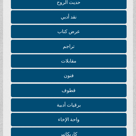
ث الروح
قد أدبي
ض كتاب
تراجم
قابلات
فنون
طوف
يات أدبية
ة الإخاء
ريكاتير