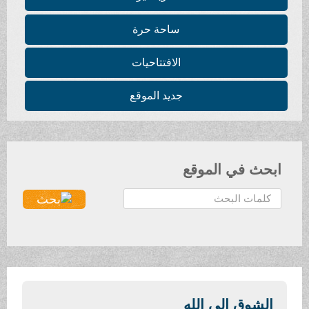
حة حرة
فتتاحيات
د الموقع