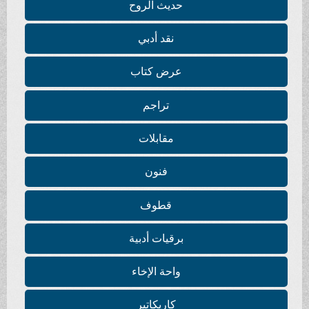
حديث الروح
نقد أدبي
عرض كتاب
تراجم
مقابلات
فنون
قطوف
برقيات أدبية
واحة الإخاء
كاريكاتير