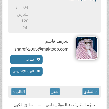
.
04
ت
شرين
1
20
24
شريف قاسم
sharef-2005@maktoob.com
طباعة
البريد الإلكتروني
< السابق
شعر
التالي >
خــيَّـم الــكـربُ ، فـالـفؤادُ
يـنـاجي ... خـالقَ الـكونِ