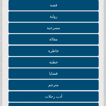
قصة
رواية
مسرحية
مقالة
خاطرة
خطبة
قضايا
مترجم
أدب رحلات