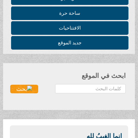
ساحة حرة
الافتتاحيات
جديد الموقع
ابحث في الموقع
ا
ل
ب
ح
ث
.
.
إنما الغيبُ لله