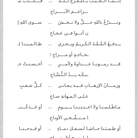
إنَّـــمــا الــغــيـبُ يــامُـفـزَّعُ
لــلــهِ ... فــــكـــذِّبْ مـ
ـــزاعـــمَ
الأبــــــراجِ
وتـــــدرَّعْ باللهِ جـــــلَّ ولا
تــخــشَ ... ســـوى اللهِ إ
ن أتـــوا فــي
عـجـاجِ
يــدفــعُ الـغُـمَّـةَ الـكـريـمُ
ويــخـزي ... ظـالـمـيـنـا لـ
ـحــاجـةٍ أو مـــــزاجِ !
قـــــد رمـــونــا عـــــداوةً
ولأمــــرٍ ... أحــسـنـتْ حـ
ـبـكَـه يــــدُ
الـنُّـسَّـاجِ
وزمــــانُ الإرهـــابِ فــيـه
يـعـانـي ... كــلُّ شـعـبٍ
عـلـى الـمـهانةِ
سـاجِ
مـاظَـلـمـنـا ولا اعــتـديـنـا
بـــيــومٍ ... أو خَـــدَعْـــنــ
ا مــنــفَّــخـي
الأوداجِ
أو ظـمـئـنا حــاشـا لـسـفـكِ دمــاءٍ ... أو قــدحــنــا
لــلــهـرجِ أيَّ
رتـــــاجِ