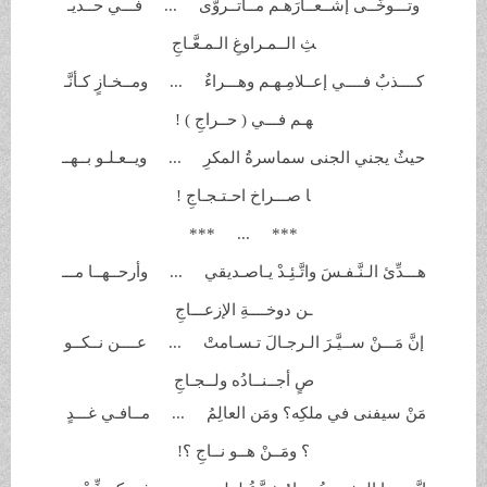
وتـــوخَّــى إشــعــارَهـم
مــاتــروَّى ... فـــي حــديـ
ثِ الــمـراوغِ
الـمـعَّـاجِ
كــــذبٌ فــــي إعــلامِـهـم
وهـــراءٌ ... ومــخـازٍ كـأنَّـ
هـم فـــي ( حــراجِ )
!
حيثُ يجني الجنى سماسرةُ
المكرِ ... ويــعـلـو بــهــ
ا صـــراخ احـتـجـاجِ
!
***
...
***
هـــدِّئ الـنَّـفـسَ واتَّـئِـدْ
يـاصـديقي ... وأرحــهــا مـــ
ـن دوخــــةِ الإزعـــاجِ
إنَّ مَـــنْ ســيَّـرَ الـرجـالَ
تـسـامتْ ... عــــن نــكــو
صٍ أجــنــادُه ولــجـاجِ
مَنْ سيفنى في ملكِه؟ ومَن
العالِمُ ... مــافـي غـــدٍ
؟ ومَــنْ هــو نــاجِ
؟!