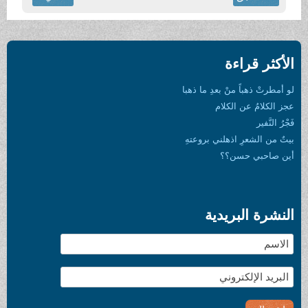
الأكثر قراءة
لو أمطرتْ ذهباً منْ بعدِ ما ذهبا
عجز الكلامُ عن الكلام
فَجْرُ النَّفير
بيتٌ من الشعرِ اذهلني بروعتهِ
أين صاحبي حسن؟؟
النشرة البريدية