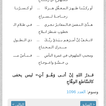
أو ركـبْـنـا ظــهـرَ الـمـغـفَّلِ
هـــزءًا ... أو كــســرْنــا
زجـــاجــةً
لـــســراجِ
هــدِّئ الـنـفسَ فـالـمقاديرُ تـجـري ... فـي ظـلامِ الـ
خطوبِ شـطرَ
انـبلاجِ
لاتــخَـفْ إنَّ أمــرَهـم بــيَـدَيْ ربِّــكَ ... ذي الــطــولِ
مــــدركِ
الـمـحـتـاجِ
ومجيبِ الملهوفِ في غمرةِ البأسِ ... فــبــأسٌ مــــ
ن خــسَّـةٍ
واعــوجـاجِ
قــدرُ اللهِ إنْ أتــى وَهْــوَ آتٍ
=
ليس يخفى
كالسَّاطعِ الوهَّاجِ
وسوم:
العدد 1096
< السابق
التالي >