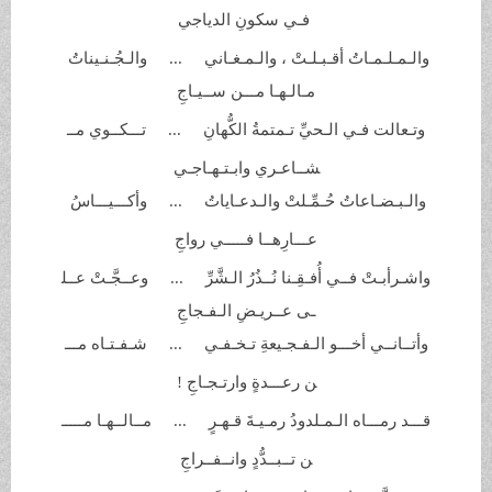
فـي سكونِ
الدياجي
والـمـلـمـاتُ أقـبـلـتْ ، والـمـغـاني ... والـجُـنـيناتُ
مـالـهـا مـــن
ســيـاجِ
وتـعالت فـي الـحيِّ تـمتمةُ
الكُّهانِ ... تـــكــوي مــ
شــاعـري وابـتـهـاجـي
والـبـضـاعاتُ حُـمِّـلتْ
والـدعـاياتُ ... وأكـــيـــاسُ
عـــارِهــا فـــــي
رواجِ
واشـرأبـتْ فــي أُفـقِـنا نُــذُرُ الـشَّرِّ ... وعــجَّـتْ عــل
ـى عــريـضِ الـفـجاجِ
وأتــانــي أخـــو الـفـجـيعةِ
تـخـفـي ... شـفـتـاه مـــ
ن رعـــدةٍ وارتـجـاجِ
!
قـــد رمـــاه الـمـلدودُ رمـيـةَ
قـهـرٍ ... مــالــهـا مـــــ
ن تــبــدُّدٍ
وانــفــراجِ