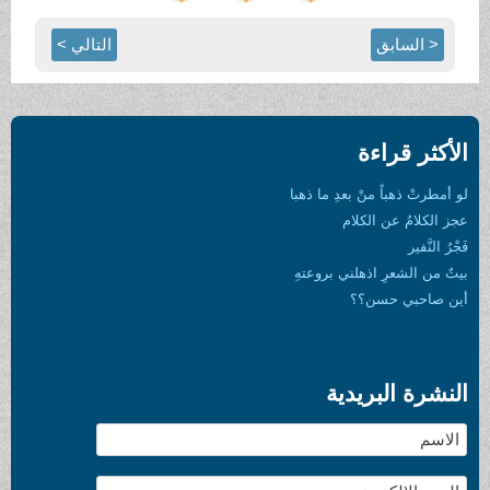
التالي >
 ذهبا
عتهِ