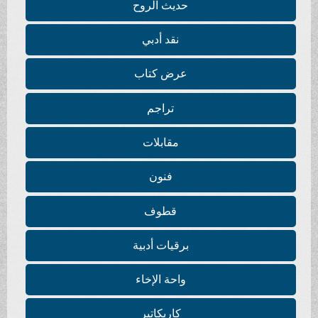
حديث الروح
نقد أدبي
عرض كتاب
تراجم
مقابلات
فنون
قطوف
برقيات أدبية
واحة الإخاء
كاريكاتير