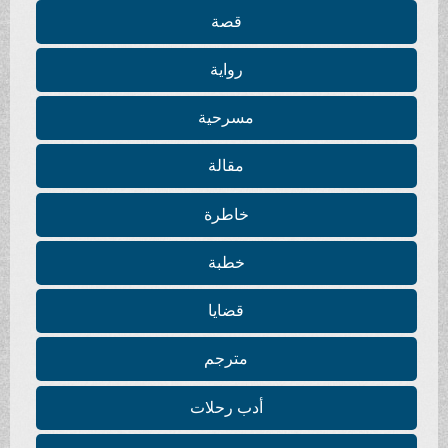
قصة
رواية
مسرحية
مقالة
خاطرة
خطبة
قضايا
مترجم
أدب رحلات