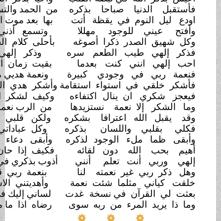
نيا صباحا
بذكره
من الحمد والتسبيح في نعمة
الرب
نوم في يقظة
أتت
بها بعد موت النوم في هدأة الجنب
 للوجود
مهللا
وتسمع أذني الأذان على
قرب
صدر ذكرا أصوغه
بأحلى كلام الحب في رجفة
القلب
 طيب الطعم
سره
وذكر إلهي في علانية
يسبي
نني كنت
بعدما
بقيت زمان الدهر في عدم مخبي
في وجودي
كبيرة
ونعمة هديي من ضلال إلى الدرب
في استواء استقامة
وأشكر هدي القلب لله في
الوهب
 ان ينال
اكتفاءه
وكيف لشكر الله كاف لذي
اللب
لا نعمة
نستزيدها
من الرب نعمات على طمع
النهب
له اعترافا
بشكره
ولكن قلبي يستزيد من
الوجب
ي واللسان
بذكره
وكل عباداتي تضاعف من
سغبي
ملء الوجود
لذكره
وأبقى دعاء فاغر الفم
للشرب
له دون لقائه
فكيف إذا حان اللقاء على
القرب؟
أنت تعلم
أنني
أذوب بذكري في فناء المدى
الرحب
 غير نعمته
لنا
بنعمة ربي قد أذوب من الذوب
مثلما شئت نعمة
وأهديتني الاسلام نورا بلا
شهب
رآن في نسخة
غدت
لساني إليك في الحديث بلا
ضخب
المرء من ربه
سوى
رضاه اذا ما مات شوقا من
الحب