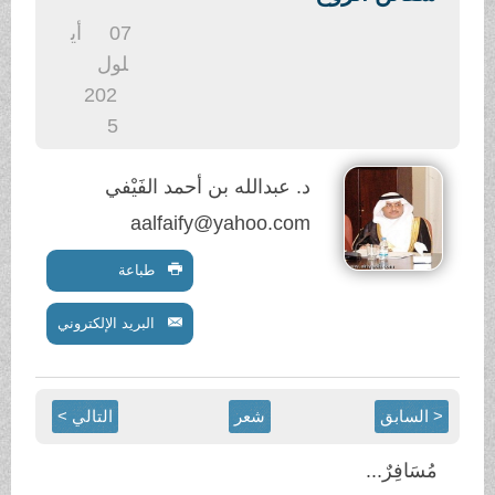
.
07
أي
لول
202
5
د. عبدالله بن أحمد الفَيْفي
aalfaify@yahoo.com
طباعة
البريد الإلكتروني
< السابق
شعر
التالي >
مُسَافِرٌ...