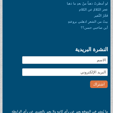
لو أمطرتْ ذهباً منْ بعدِ ما ذهبا
عجز الكلامُ عن الكلام
فَجْرُ النَّفير
بيتٌ من الشعرِ اذهلني بروعتهِ
أين صاحبي حسن؟؟
النشرة البريدية
ما يُنشر في الموقع يعبر عن رأي كاتبه ولا يعبر بالضرور عن رأي الرابطة