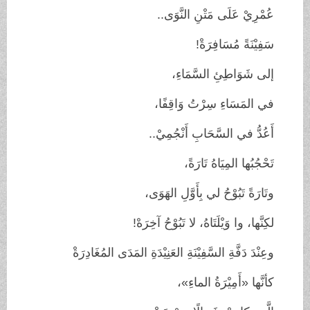
عُمْرِيْ عَلَى مَتْنِ النَّوَى..
سَفِيْنَةً مُسَافِرَةْ!
إلى شَوَاطِئِ السَّمَاءِ،
في المَسَاءِ سِرْتُ وَاقِفًا،
أَعُدُّ في السَّحَابِ أَنْجُمِيْ..
تَحْجُبُها المِيَاهُ تَارَةً،
وتَارَةً تَبُوْحُ لي بِأَوَّلِ الهَوَى،
لكِنَّها، وا وَيْلَتَاهُ، لا تَبُوْحُ آخِرَهْ!
وعِنْدَ دَفَّةِ السَّفِيْنَةِ العَنِيْدَةِ المَدَى المُغَادِرَةْ
كأنَّها «أَمِيْرَةُ الماءِ»،