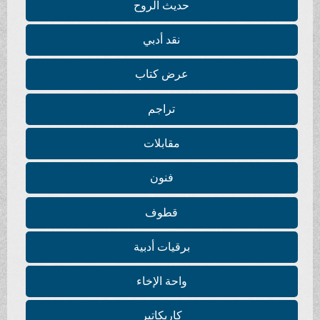
حديث الروح
نقد أدبي
عرض كتاب
تراجم
مقابلات
فنون
قطوف
برقيات أدبية
واحة الإخاء
كاريكاتير