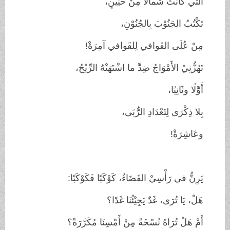
الَّتي كانتْ شَمالًا مِنْ حَنِيْنٍ،
تَكْتُبُ الجَنُوْبَ بِالجُنُوْنِ،
مِنْ عُلَى القَوافي لِلقَوافي آمِرَةْ!
تَهُزُّنِيْ الأَمْوَاجُ ضِدَّ ما اشْتَهَتْهُ الرِّيْحُ،
أَوَّلًا وثَانِيًا،
بِلا ذِكْرَى لِتَعْدَادِ الرُّبَى،
وعَاشِرَةْ!
يَرِنُّ في رَأْسِيْ الفَضَاءُ، كَوْكَبًا فَكَوْكَبًا:
هَلْ، يَا تُرَى، غَدٌ يَجِيْئُنَا غَدًا؟
أَمْ هَلْ تُرَاهُ نُسْخَةً مِنْ أَمْسِنَا مُكَرَّرَةْ؟