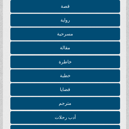
قصة
رواية
مسرحية
مقالة
خاطرة
خطبة
قضايا
مترجم
أدب رحلات