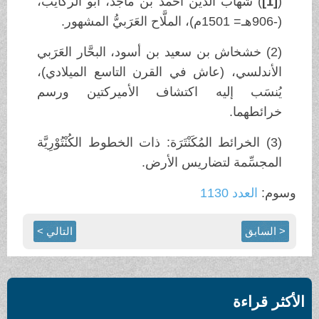
(
[1]
) شهاب الدِّين أحمد بن ماجد، أبو الركايب،
(-906هـ= 1501م)، الملَّاح العَرَبيُّ المشهور.
(2) خشخاش بن سعيد بن أسود، البحَّار العَرَبي
الأندلسي، (عاش في القرن التاسع الميلادي)،
يُنسَب إليه اكتشاف الأميركتين ورسم
خرائطهما.
(3) الخرائط المُكَنْتَرَة: ذات الخطوط الكُنْتُوْرِيَّة
المجسِّمة لتضاريس الأرض.
وسوم:
العدد 1130
< السابق
التالي >
الأكثر قراءة