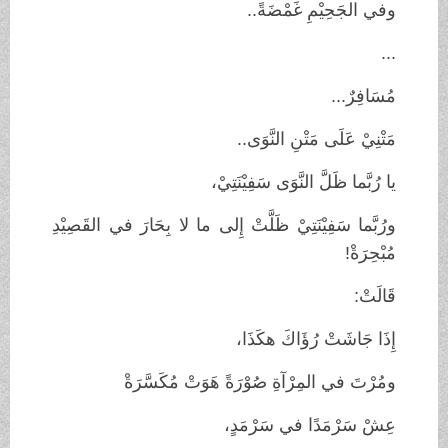
وفي الجَحِيْمِ غَمْضَةً..
...
مُسَافِرٌ...
مَتْنِيْ عَلَى مَتْنِ النَّوَى..
يا رُبَّما ظَلَّ النَّوَى سَفِيْنَتِيْ،
ورُبَّما سَفِيْنَتِيْ ظَلَّتْ إِلى ما لا بِحَارَ في القَصِيْدِ
مُبْحِرَةْ!
قَالَتْ:
إِذَا جَاشَتْ رُؤَاكَ هكَذَا،
ومُرْتَ في المِرْآةِ صُوْرَةً هَوَتْ مُكَسَّرَةْ
عِشْ سَرْمَدًا في سَرْمَدٍ،