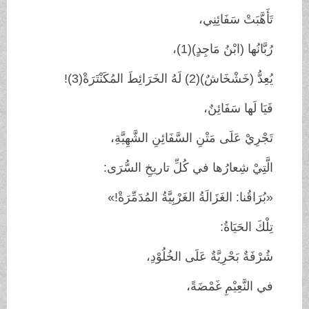
تَأَهَّبَتْ سَفَائِنِي،
رُبَّانُها (ابْنُ مَاجِدٍ)(1)،
يُعِدُّ (خَشْخَاشٌ)(2) لَهُ الخَرَائِطَ المُكَنْتَرَةْ(3)!
فَيَا لَها سَفَائِنٌ،
تَجْرِيْ عَلَى مَتْنِ السَّفَائِنِ الشَّهِيَّةِ،
الَّتِيْ شِعارُها في كُلِّ تاريخِ السُّرَى:
«بُرَاقُنا: الغَزَالَةُ الغَرْبِيَّةُ المُدَمِّرَةْ!»
تِلْكَ الحَيَاةُ:
شُرْفَةٌ بَحْرِيَّةٌ عَلَى الخُلُوْدِ،
في النَّعِيْمِ غَمْضَةً،