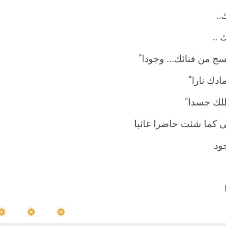
..
 ..
سج من فنائك... وجودا ً
دك نارا ً
ك جسدا ً
ى كما شئت حاضرا غائبا
جود