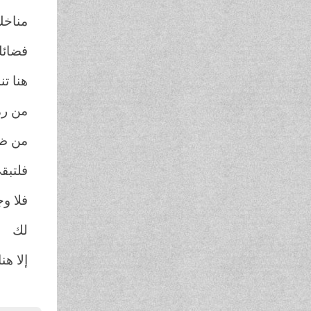
مناخك
فضائك
هنا تن
من رما
من ظل
فلتبق
فلا و
لك
إلا هنا