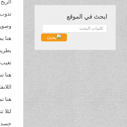
الريح
تذوب 
ابحث في الموقع
وصور 
البحث...
هنا ي
بطريق
تغيب 
هنا ت
اللابقا
هنا ت
لئلا ت
جسدك