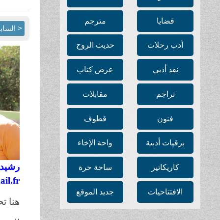
قضايا
مترجم
< الساب
أدب رحلات
حديث الروح
نقد أدبي
عرض كتاب
تراجم
مقابلات
فنون
قطوف
برقيات أدبية
واحة الإخاء
رشيد 
كاريكاتير
ساحة حرة
il.fr
الافتتاحيات
جديد الموقع
هنا ت