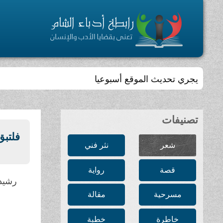
يجري تحديث الموقع أسبوعيا
تصنيفات
فلتبق
شعر
نثر فني
قصة
رواية
رشيد 
مسرحية
مقالة
خاطرة
خطبة