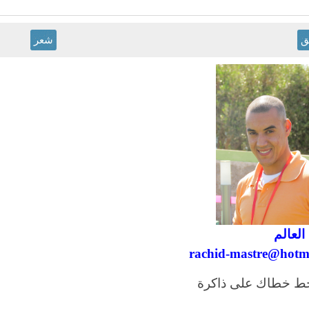
ق
شعر
العالم
rachid-mastre@hotma
حط خطاك على ذاكرة