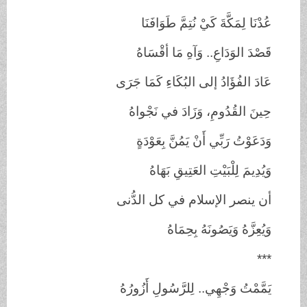
عُدْنَا لِمَكَّةَ كَيْ نُتِمَّ طَوَافَنَا
قَصْدَ الوَدَاعِ.. وَآهِ مَا أقْسَاهُ
عَادَ الفُؤَادُ إلى البُكَاءِ كَمَا جَرَى
حِينَ القُدُومِ، وَزَادَ في نَجْواهُ
وَدَعَوْتُ رَبِّي أَنْ يَمُنَّ بِعَوْدَةٍ
وَيُدِيمَ لِلْبَيْتِ العَتِيقِ بَهَاهُ
أن ينصر الإسلام في كل الدُّنى
وَيُعِزَّهُ وَيَصُونَهُ بِحِمَاهُ
***
يَمَّمْتُ وَجْهِي.. لِلرَّسُولِ أَزُورُهُ