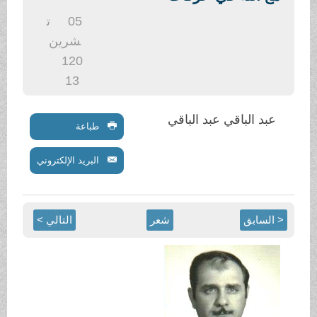
.
05
ت
شرين
1
20
13
عبد الباقي عبد الباقي
طباعة
البريد الإلكتروني
< السابق
شعر
التالي >