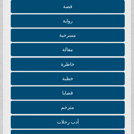
قصة
رواية
مسرحية
مقالة
خاطرة
خطبة
قضايا
مترجم
أدب رحلات