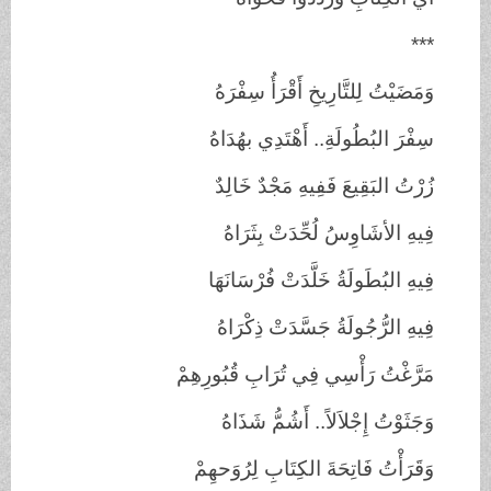
***
وَمَضَيْتُ لِلتَّارِيخِ أَقْرَأُ سِفْرَهُ
سِفْرَ البُطُولَةِ.. أَهْتَدِي بهُدَاهُ
زُرْتُ البَقِيعَ فَفِيهِ مَجْدٌ خَالِدٌ
فِيهِ الأشَاوِسُ لُحِّدَتْ بِثَرَاهُ
فِيهِ البُطَولَةُ خَلَّدَتْ فُرْسَانَهَا
فِيهِ الرُّجُولَةُ جَسَّدَتْ ذِكْرَاهُ
مَرَّغْتُ رَأْسِي فِي تُرَابِ قُبُورِهِمْ
وَجَثَوْتُ إِجْلاَلاً.. أَشُمُّ شَذَاهُ
وَقَرَأْتُ فَاتِحَةَ الكِتَابِ لِرُوَحهِمْ