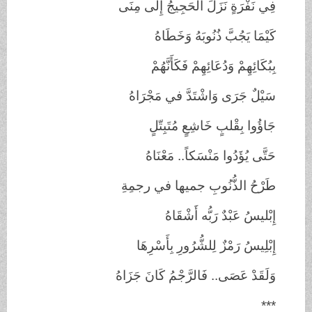
فِي نَفْرَةٍ نَزَلَ الحَجِيجُ إِلى مِنَى
كَيْمَا يَجُبَّ ذُنُوبَهُ وَخَطَاهُ
بِبُكَائِهِمْ وَدُعَائِهِمْ فَكَأَنَّهُمْ
سَيْلٌ جَرَى وَاشْتَدَّ في مَجْرَاهُ
جَاؤُوا بِقْلبٍ خَاشِعٍ مُتَبِتّلٍ
حَتَّى يُؤَدُوا مَنْسَكاً.. مَعْنَاهُ
طَرْحُ الذُّنُوبِ جميها في رجمِةِ
إِبْليسُ عَبْدٌ رَبُّه أَشْقَاهُ
إِبْلِيسُ رَمْزٌ لِلشُّرُورِ بِأَسْرِهَا
وَلَقَدْ عَصَى.. فَالرَّجْمُ كَانَ جَزَاهُ
***