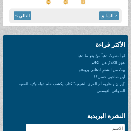
< السابق
التالي >
الأكثر قراءة
لو أمطرتْ ذهباً منْ بعدِ ما ذهبا
عجز الكلامُ عن الكلام
بيتٌ من الشعرِ اذهلني بروعتهِ
أين صاحبي حسن؟؟
“إيران ونظرية أم القرى الشيعية” كتاب يكشف حلم دولة ولاية الفقيه
العدواني التوسعي
النشرة البريدية