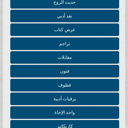
حديث الروح
نقد أدبي
عرض كتاب
تراجم
مقابلات
فنون
قطوف
برقيات أدبية
واحة الإخاء
كاريكاتير