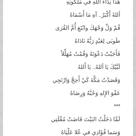
هَذَا نِدَاءُ اللهِ في مَلَكُوتِهِ
أللهُ أَكْبَرُ.. آهِ مَا أَسْمَاهُ
قُمْ وَلِّ وَجْهَكَ وابْتَغِ أُمَّ القُرَى
طَوبَى لِعَبْدٍ رَبُّهُ نَادَاهُ
فَأَجَبْتُ دَعْوَتَهُ وَقُمْتُ مُهَلِّلاً
لَبَّيْكَ يَا أللهُ.. يَا أَللهُ
وَقَصَدْتُ مَكَّةَ كَيْ أَحِجَّ وَارْتَجِي
عَفْوَ الإِلهِ وَحُبَّهُ وَرِضَاهُ
***
لَمَّا دَخَلْتُ البَيْتَ فَاضَتْ مُقْلَتِي
وَسَما فُؤَادِي في عُلا عَلْيَاهُ