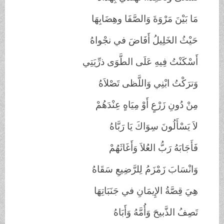
مَا بَيْنَ مَرْوَةَ وَالصَّفَا وهِضَابِهَا
حَيْثُ الخَلِيلُ أَفَاضَ في نجْواهُ
أَسْكَنْتُ فِيهِ عَلَى الطَّوَى ذرِّيَتِي
وَترَكْتُ ابْنِي وَاللَّظى تَصْلاَهُ
مِنْ دُونِ زَرْعٍ أَوْ مِيَاهٍ عِنْدَهُمْ
لاَ يَسْأَلُونَ سِوَاكَ يَا رَبَّاهُ
فَأَجَابَهُ رَبُّ العُلاَ وَأَغَاثَهُمْ
وَانْسَابَ زَمْزَمُ لِلرَّضِيعِ سَقَاهُ
هِيَ قِصَّةُ الإِيمَانِ في جَنَبَاتِهَا
تَصِفُ الذَّبيحَ وَأُمَّهُ وَأَبَاهُ