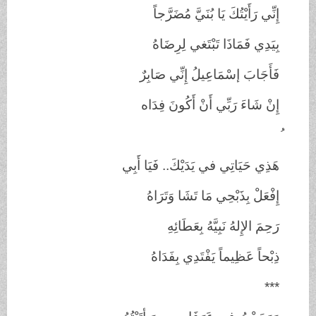
إِنِّي رَأَيْتُكَ يَا بُنَيَّ مُضَرَّجاً
بِيَدِي فَمَاذَا تَبْتَغي لِرِضَاهُ
فَأَجَابَ إسْمَاعِيلُ إِنِّي صَابِرٌ
إِنْ شَاءَ رَبِّي أَنْ أَكُونَ فِدَاه
هَذِي حَيَاتِي في يَدَيْكَ.. فَيَا أَبِي
إِفْعَلْ بِذَبْحِي مَا تَشَا وَتَرَاهُ
رَحِمَ الإِلهُ نَبِيَّهُ بِعَطَائِهِ
ذِبْحاً عَظِيماً يَفْتَدِي بِفَدَاهُ
***