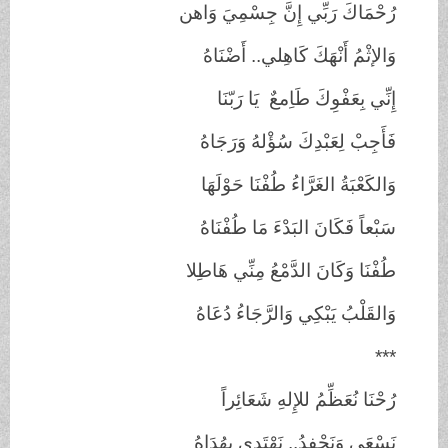
رُحْمَاكَ رَبِّي إِنَّ جِسْمِيَ وَاهن
وَالإثْمُ أَنْهَكَ كَاهِلي.. أَضْنَاهُ
إِنِّي بِعَفْوِكَ طَاِمعٌ يَا رَبّنَا
فَأَجِبْ لِعَبْدِكَ سُؤْلهُ وَرَجَاهُ
وَالكَعْبَةُ الغَرَّاءُ طُفْنَا حَوْلَهَا
سَبْعاً فَكَانَ البَدْءَ مَا طُفْنَاهُ
طُفْنَا وَكَانَ الدَّمْعُ مِنِّي هَاطِلا
وَالقَلْبُ يَبْكِي وَالرَّجَاءُ دُعَاهُ
***
رُحْنَا نُعَظِّمُ للإِلهِ شَعَائِراً
نَسْعَى وَنَحْفِدُ.. نَهْتَدي بِهُدَاهُ