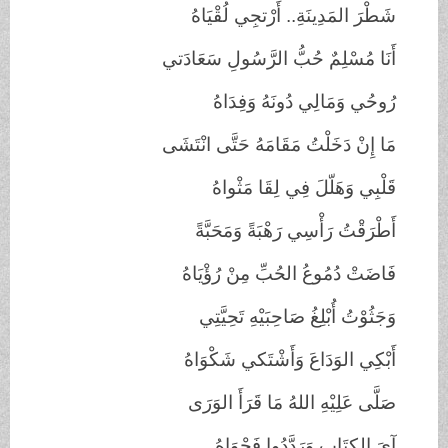
شَطْرَ المَدِينَةِ.. أَرْتجِي لُقْيَاهُ
أَنَا مُسْلِمٌ حُبُّ الرَّسُولِ سَعَادَتي
رُوحُي وَمَالِي دُونَهُ وَفِدَاهُ
مَا إِنْ دَخَلْتُ مَقَامَهُ حَتَّى انْتَشَى
قَلْبِي وَهَلّلَ فِي لِقَا مَثْواهُ
أَطْرَقْتُ رَأْسِي رَهْبَةً وَمَحَبَّةً
فَاضَتْ دُمُوعُ الحُبِّ مِنْ رُؤْيَاهُ
وَجَثُوْتُ أُبْلِغُ صَاحِبَيْهِ تَحِيَّتِي
أَبْكِي الوَدَاعَ وَأَشْتَكي شَكْوَاهُ
صَلَّى عَلِيْهِ اللهُ مَا قَرَأَ الوَرَى
آيَ الكِتَابِ وَرَدَّدُوا فَحْوَاهُ