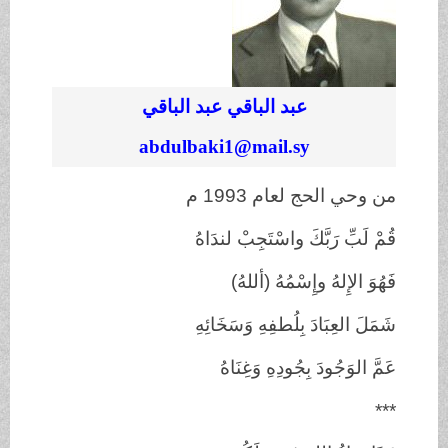
عبد الباقي عبد الباقي
abdulbaki1@mail.sy
من وحي الحج لعام 1993 م
قُمْ لَبِّ رَبَّكَ واسْتَجِبْ لندَاهُ
فَهُوَ الإِلهُ وإِسْمُهُ (أللهُ)
شَمَلَ العِبَادَ بِلُطفِهِ وَسَخَائِهِ
عَمَّ الوَجُودَ بِجُودِهِ وَغِنَاهُ
***