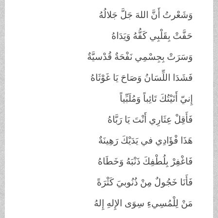
وَشَعْرتُ أَنَّ اللهَ جَلَّ جَلالُهُ
حَفَّتْ بِقَلْبِي كَفُّهُ وَيَدَاهُ
وَسَرَتْ بِجِسْمِي نَفْحَةٌ قُدْسيَّةٌ
فَشَدَا اللِّسَانُ وَصَاحَ يَا غَوْثَاهُ
إِنيّ أَتَيْتُكَ تَائِباً وَمُلَبِّياً
فَأَقِلْ عِثَارِي أَنْتَ يَا رَبَّاهُ
هَذَا فْؤَادِي في يَدَيْكَ رَهِينَةٌ
فَاغْفِرْ بِلُطْفِكَ ذَنْبَهُ وَخَطَاهُ
فَأَنَا خَجُولٌ مِنْ ذُنُوبيَ كَثْرَةً
مَنْ لِلْمُسِيءِ سِوَى الإِلهِ إِلهُ