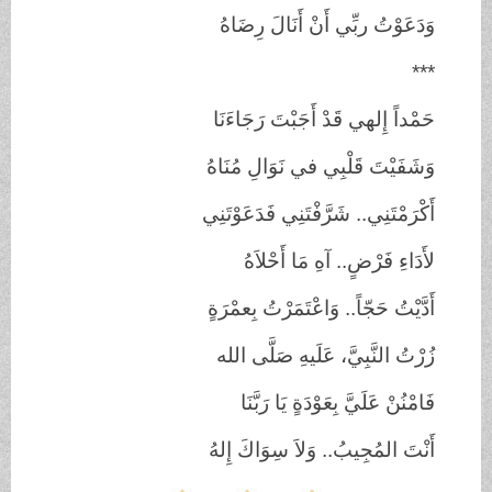
وَدَعَوْتُ ربِّي أَنْ أَنَالَ رِضَاهُ
***
حَمْداً إِلهي قَدْ أَجَبْتَ رَجَاءَنَا
وَشَفَيْتَ قَلْبِي في نَوَالِ مُنَاهُ
أَكْرَمْتَنِي.. شَرَّفْتَنِي فَدَعَوْتَنِي
لأَدَاءِ فَرْضٍ.. آهِ مَا أَحْلاَهُ
أَدَّيْتُ حَجّاً.. وَاعْتَمَرْتُ بِعمْرَةٍ
زُرْتُ النَّبِيَّ، عَلَيهِ صَلَّى الله
فَامْنُنْ عَلَيَّ بِعَوْدَةٍ يَا رَبَّنَا
أَنْتَ المُجِيبُ.. وَلاَ سِوَاكَ إِلهُ