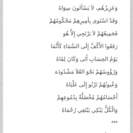
وَعَزِيزُهُم، لاَ يَسْألونَ سِوَاهُ
وَقَدْ اسْتَوى بِأمِيرِهِمْ مَحْكُومُهُمْ
فَجَمِيعُهُمْ لاَ يَرْتَجِي إِلاَّ هُو
رَفَعُوا الأَكُفَّ إِلَى السَّمَاءِ كَأَنَّمَا
يَوُمُ الحِسَابِ أَتَى وَكَانَ لِقَاهُ
وَرُؤُوسُهُمْ نَحْوَ العُلاَ مَشْدُودَة
وَعُيونُهُمْ تَرْنُو إِلَى عَلْيَاهُ
أَجْسَامُهُمْ مُخْضَلَّةٌ بِدُمُوعِهِمْ
وَالْكُلُّ يَبْكِي يَبْتَغِي رُحْمَاهُ
***