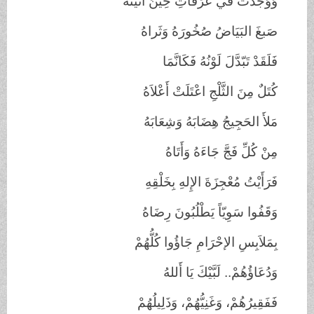
وَوَجَدْتُ في عَرَفَاتِ حِينَ أتَيْتُهُ
صَبغَ البَيَاضُ صُخُورَهُ وَثَراهُ
فَلَقَدْ تَبّدَّلَ لَوْنُهُ فَكَانَّمَا
كُتَلٌ مِنَ الثَّلْجِ اعْتَلَتْ أَعْلاَهُ
مَلأَ الحَجِيجُ هِضَابَهُ وَشِعَابَهُ
مِنْ كُلِّ فَجَّ جَاءَهُ وَأَتَاهُ
فَرَأَيْتُ مُعْجِزَةَ الإِلهِ بِخَلْقِهِ
وَقَفُوا سَوِيّاً يَطْلُبُونَ رِضَاهُ
بِمَلاَبِسِ الإحْرَامِ جَاؤُوا كُلُّهُمْ
وَدُعَاؤُهُمْ.. لَبَّيْكَ يَا أَللهُ
فَفَقِيرُهُمْ، وَغَنِيُّهُمْ، وَذَلِيلُهُمْ