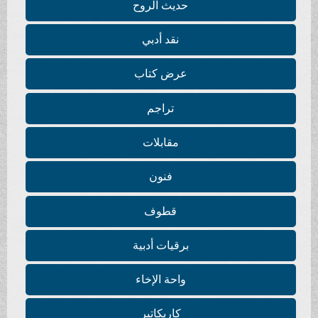
حديث الروح
نقد أدبي
عرض كتاب
تراجم
مقابلات
فنون
قطوف
برقيات أدبية
واحة الإخاء
كاريكاتير