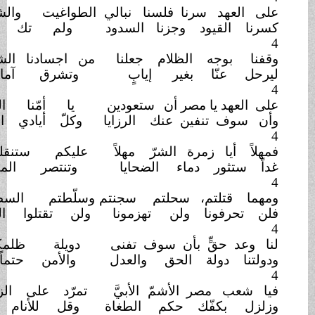
هد سرنا فلسنا
نبالي
الطواغيت والشدة
الواقعة
لقيود وجزنا
السدود
ولم تك أمّتنا
خانعة
4
وجه الظلام جعلنا
من اجسادنا الشعلة
الساطعة
عنّا بغير
إيابٍ
وتشرق آمالنا
الناصعة
4
د يا مصر أن
ستعودين
يا أمّنا الحرّة
المانعة
ف تنفين عنك
الرزايا
وكلّ أيادي العِدى الطامعة
4
أيا زمرة الشرّ
مهلاً
عليكم ستنقلب
الفاجعة
تثور دماء
الضحايا
وتنتصر المقلة
الدامعة
4
قتلتم، سحلتم
سجنتم
وسلّطتم السطوة القامعة
رفونا ولن
تهزمونا
ولن تقتلوا الفكرة
الرائعة
4
 حقٍّ بأن سوف تفنى
دويلة ظلمكم
الجازعة
 دولة الحق
والعدل
والأمن حتماً لنا
راجعة
4
ب مصر الأشمّ
الأبيَّ
تمرّد على الزمرة
الخادعة
بكفّك حكم
الطغاة
وقل للأنام "هنا
رابعة"