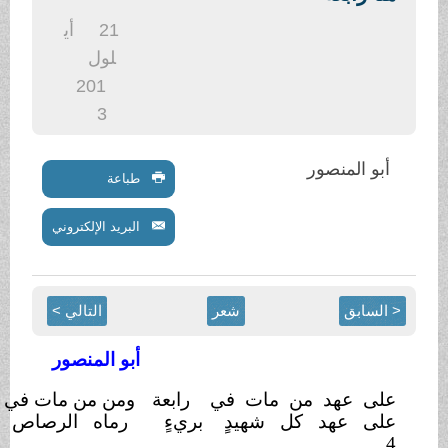
21
أي
لول
201
3
صور
طباعة
البريد الإلكتروني
شعر
التالي >
أبو المنصور
د من مات في
رابعة
ومن من مات في النهضة الجامعة
د كل شهيدٍ
بريءٍ
رماه الرصاص على
القارعة
4