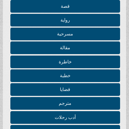
قصة
رواية
مسرحية
مقالة
خاطرة
خطبة
قضايا
مترجم
أدب رحلات