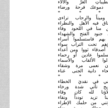
لطيباتِ الغرَّ
والآلاء
 دموعك فرحةَ
ورضاء
*
* *
 وميتاً والرحاب
تراءى
اق فيه الأهل
والنظراء
ق منا في اللحود
وفاء
 جنود الفتح
والشهداء
بهم فاستسلموا
أسراء
ؤهم تحت التراب سواء
أصدقاء ثووا ومن أعداء
سلموا عادين أو
رحماء
ادلوا الألقاب
والأسماء
ون نعمى مرة
وشقاء
حاء دانية الجنى
غناء
*
* *
تَني في نقديَ
الخطاء
ريح تأتي شدة
ورخاء
لاؤنا لله كان
وقاء
نا تزيد تودداً
ونقاء
وتني من حلمك
الإطراء
ا حِجاك وبسمة
بيضاء