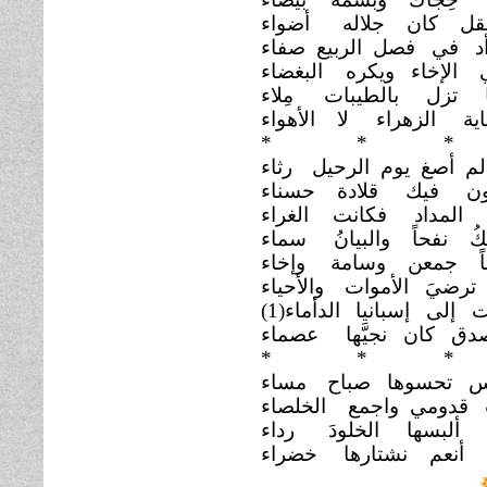
عقل كان جلاله
أضواء
أد في فصل الربيع صفاء
ي الإخاء ويكره
البغضاء
ّا تزل بالطيبات
مِلاء
اية الزهراء لا الأهواء
*
* *
م أصغ يوم الرحيل
رثاء
ون فيك قلادة حسناء
 المداد فكانت
الغراء
ُ نفحاً والبيانُ
سماء
اً جمعن وسامة
وإخاء
ترضيَ الأموات
والأحياء
 إلى إسبانيا
الدأماء(1)
صدق كان نجيَّها
عصماء
*
* *
اس تحسوها صباح
مساء
 قدومي واجمع
الخلصاء
ه ألبسها الخلودَ
رداء
أنعم نشتارها
خضراء