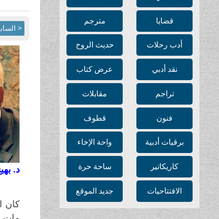
قضايا
مترجم
< الساب
أدب رحلات
حديث الروح
نقد أدبي
عرض كتاب
تراجم
مقابلات
فنون
قطوف
برقيات أدبية
واحة الإخاء
كاريكاتير
ساحة حرة
د. به
الافتتاحيات
جديد الموقع
كان ا
مات و