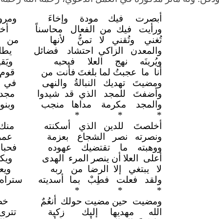
أبصرت فيك مودة
وإخاءَ
ومر
ورأيت فيك من الفعال
محاسناً
أخ
تُغني وتُقني لا تمنُّ
لأنها
من م
والمعدن الزاكي احتشاد
فضائل
يطل
ويُرينَه نهج العلا
فيحبه
ويَ
أنا ما عجبتُ لما بلغتَ فأنت
من
قوم
ومضيتَ تهديك النبالةُ
والنهى
في 
وأضفتَ للمجد الذي قد شيدوا
مجد
والمجد مكرمة مداها منجب
وبن
*
* *
أخلصتَ للدين الذي
أسكنته
منك
ونصرته نصر الشجاع
بعزمة
عم
ووهبته ما تقتضيك عهوده
فحب
أعلى العلا أن ينصر المرء
الهدى
ويك
لا يبتغي إلا الرضا من
ربه
ويع
ولقد فعلت فطِبْ بما
أسديته
سترا
*
* *
ومضيت حين مضيت حولك
أنعُمٌ
خض
الله مهديها إليك
زكية
تتر