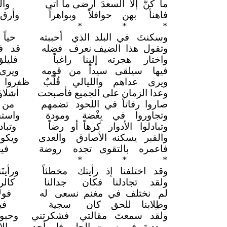
ما كنَّ إلا السعدَ أرضى ما
أتى
وا
فاهنأ بهن حوافلاً
وبواهراً
وأرق
*
* *
وسكنتَ في البلد الذي
أحببته
حياً
وتقول هذا الضيف نعرف
فضله
قد ف
واختار هجرته إلينا
راغباً
فليل
فيها سيلقى سيداً من قومه
ويرى
ويرى عداهم والليالي
قُلَّبٌ
ظفروا 
وعدا الزمان على الجميع فأصبحت
أشلا
صاروا رفاتاً في اللحود
تضمهم
من 
وتجاوروا في بِغْضة
ومودة
واست
وتبادلوا الأدوار كرهاً أو
رضاً
وتب
والقبر يسكنه الأصادق
والعدى
ويك
فاعمره بالتقوى تجده
روضة
في
*
* *
وقد اختلفنا إذ رأيتك
مخطئاً
ورأي
ولقد تجادلنا فكان
جدالنا
كال
لم نختلف في مغنم نسعى
له
فو
وطِلابنا للحق كان
سجية
في
ولقد سمعتَ مقالتي
فشكرتني
وحب
ورددتَ في سمت الحليم فلم
أجد
إل