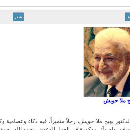
ق
شعر
يج ملا حويش
لدكتور بهيج ملا حويش، رجلاً متميزاً، فيه ذكاء وعصامية و
دفن. وله مآثر مذكورة في العمل الدعوي، رحمه الله رحمة و