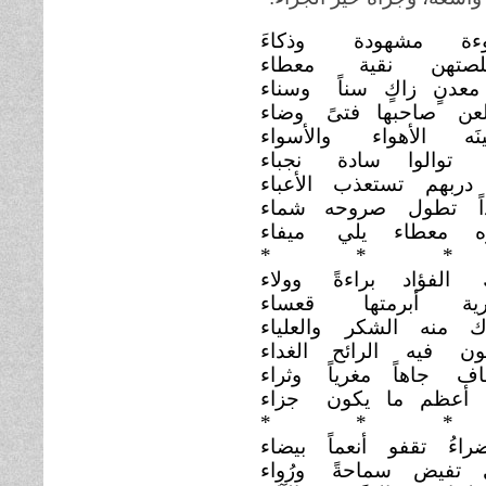
وءة مشهودة
وذكاءَ
لصتهن نقية
معطاء
عدنٍ زاكٍ سناً
وسناء
عن صاحبها فتىً
وضاء
قينَه الأهواء
والأسواء
 توالوا سادة
نجباء
دربهم تستعذب
الأعباء
اً تطول صروحه
شماء
وه معطاء يلي
ميفاء
*
* *
 الفؤاد براءةً
وولاء
رية أبرمتها
قعساء
اك منه الشكر
والعلياء
ون فيه الرائح
الغداء
اف جاهاً مغرياً
وثراء
ه أعظم ما يكون
جزاء
*
* *
راءُ تقفو أنعماً بيضاء
ى تفيض سماحةً
ورُواء