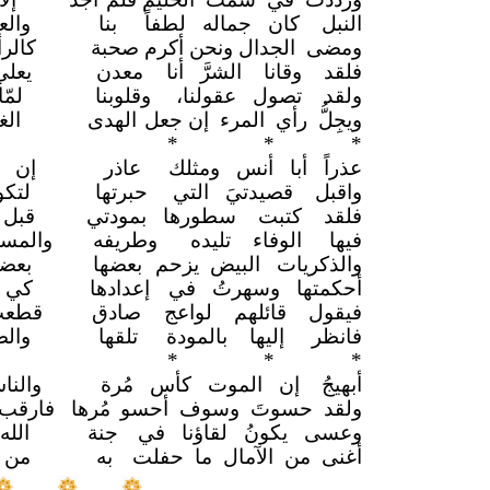
النبل كان جماله لطفاً
بنا
وال
ومضى الجدال ونحن أكرم صحبة
كالر
فلقد وقانا الشرَّ أنا
معدن
يعل
ولقد تصول عقولنا،
وقلوبنا
لم
ويجِلُّ رأي المرء إن جعل
الهدى
الغ
*
* *
عذراً أبا أنس ومثلك
عاذر
إن ل
واقبل قصيدتيَ التي
حبرتها
لتك
فلقد كتبت سطورها بمودتي
قبل
فيها الوفاء تليده
وطريفه
والمسك
والذكريات البيض يزحم
بعضها
بعض
أحكمتها وسهرتُ في
إعدادها
كي 
فيقول قائلهم لواعج
صادق
قطعت
فانظر إليها بالمودة
تلقها
وال
*
* *
أبهيجُ إن الموت كأس مُرة
والن
ولقد حسوتَ وسوف أحسو
مُرها
فارقب
وعسى يكونُ لقاؤنا في
جنة
الل
أغنى من الآمال ما حفلت
به
من 