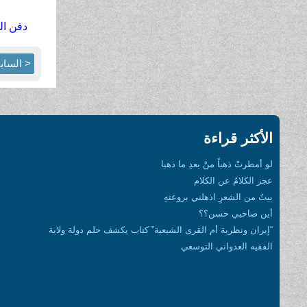
دفن ال
< الساب
الأكثر قراءة
لو أمطرتْ ذهباً منْ بعدِ ما ذهبا
عجز الكلامُ عن الكلام
بيتٌ من الشعرِ اذهلني بروعتهِ
أين صاحبي حسن؟؟
“إيران ونظرية أم القرى الشيعية” كتاب يكشف حلم دولة ولاية
الفقيه العدواني التوسعي