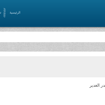
الرئيسية
ت
در الغدير