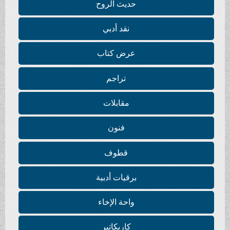
حديث الروح
نقد أدبي
عرض كتاب
تراجم
مقابلات
فنون
قطوف
برقيات أدبية
واحة الإخاء
كاريكاتير