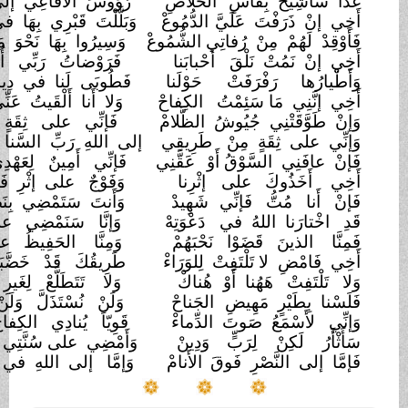
ً سَأشِيحُ بِفَأْسِ
الخَلاصِ
رُؤُوسَ الأَفاعِي إلى أَنْ
تَبِيدْ
ي إنْ ذَرَفْتَ عَلَيَّ
الدُّمُوعْ
وَبَلَّلْتَ قَبْرِي بِهَا في
خُشُوعْ
وْقِدْ لَهُمْ مِنْ رُفاتِي الشُّمُوعْ
وَسِيرُوا بِهَا نَحْوَ مَجْدٍ
تَلِيدْ
ي إنْ نَمُتْ نَلْقَ
أَحْبابَنا
فَرَوْضاتُ رَبِّي أُعِدَّتْ
لَنا
َطْيارُها رَفْرَفَتْ
حَوْلَنا
فَطُوبَى لَنا في دِيارِ
الخُلُودْ
ي إنَّنِي مَا سَئِمْتُ
الكِفاحْ
وَلا أَنا أَلْقَيتُ عَنِّي
السِّلاحْ
ْ طَوَّقَتْنِي جُيُوشُ الظَّلامْ
فَإنِّي على ثِقَةٍ
بِالصَّباحْ
ِّي على ثِقَةٍ مِنْ
طَرِيقِي
إلى اللهِ رَبِّ السَّنا
وَالشُّرُوقِ
ْ عافَنِي السَّوْقُ أَوْ
عَقَّنِي
فَإنِّي أَمِينٌ لِعَهْدِي
الوَثِيقِ
ِي أَخَذُوكَ على
إثْرِنا
وَفَوْجٌ على إثْرِ فَوْجٍ
جَدِيدْ
ْ أَنا مُتُّ فَإنِّي
شَهِيدْ
وَأَنتَ سَتَمْضِي بِنَصْرٍ
جَدِيدْ
ِ اخْتارَنا اللهُ في
دَعْوَتِهْ
وَإنَّا سَنَمْضِي على سُنَّتِهْ
نَّا الذينَ قَضَوْا نَحْبَهُمْ
وَمِنَّا الحَفِيظُ على
ذِمَّتِهْ
ي فَامْضِ لا تَلْتَفِتْ
لِلوَرَاءْ
طَرِيقُكَ قَدْ خَضَّبَتْهُ الدِّماءْ
 تَلْتَفِتْ هَهُنا أَوْ
هُناكْ
وَلا تَتَطَلَّعْ لِغَيرِ
السَّماءْ
سْنا بِطَيْرٍ مَهِيضِ
الجَناحْ
وَلَنْ نُسْتَذَلَّ وَلَنْ
نُسْتَباحْ
ِّي لأَسْمَعُ صَوتَ الدِّماءْ
قَوِيّاً يُنادِي الكِفاحَ
الكِفاحْ
ثْأَرُ لَكِنْ لِرَبٍّ
وَدِينْ
وَأَمْضِي على سُنَّتِي في
يَقِينْ
َّا إلى النَّصْرِ فَوقَ
الأَنامْ
وَإمَّا إلى اللهِ في
الخالِدِينْ