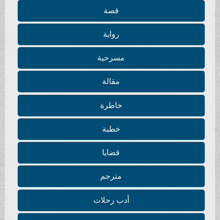
قصة
رواية
مسرحية
مقالة
خاطرة
خطبة
قضايا
مترجم
أدب رحلات