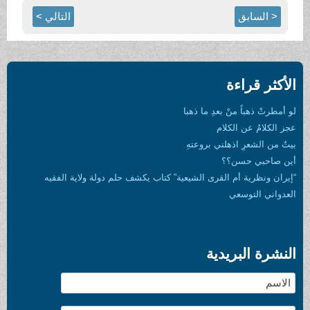
سابق
التالي >
قراءة
هباً منْ بعدِ ما ذهبا
ُ عن الكلام
شعرِ اذهلني بروعتهِ
ي حسن؟؟
رية أم القرى الشيعية” كتاب يكشف حلم دولة ولاية الفقيه
التوسعي
البريدية