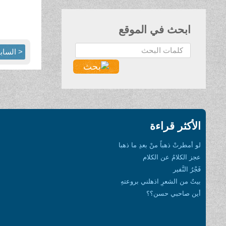
ابحث في الموقع
البحث...
< الساب
الأكثر قراءة
لو أمطرتْ ذهباً منْ بعدِ ما ذهبا
عجز الكلامُ عن الكلام
فَجْرُ النَّفير
بيتٌ من الشعرِ اذهلني بروعتهِ
أين صاحبي حسن؟؟