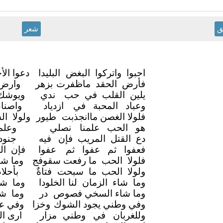
ق
شعر
احبوا واتركوا البغض
البليدا
دعوا الأ
فأرض الحقد ماظفرت
بزهر
وارض
يلين القلب في حب
ندي
ويوشك 
وعباد المحبة في
ازدياد
واصنا
فلولا الغصن ماانجذبت
طيور
ولولا ا
هو الحب علمنا
نصلي
وعلم
دع القتل المريب فإن
فيه
جنود
فعفوا ثم عفوا ثم
عفوا
فإن ال
فلولا الحب ما رفعت سقوفج
وما شا
ولولا الحب ما سبحت
فتاةٌ
بأحل
وما شاء الزمان لنا
الخلودا
وما شا
وما شاء السخي فصوص
در
وما شا
وفي وطني يجود الشوك
وخزا
وفي عي
وللغربان في وطني
مزار
ارى ال