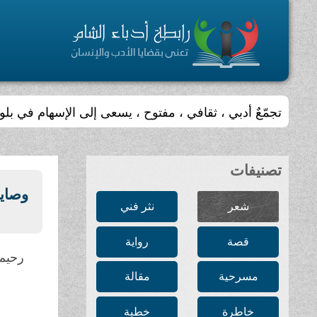
يجري تحديث الموقع أسبوعيا
تصنيفات
وصايا
شعر
نثر فني
قصة
رواية
رحيم 
مسرحية
مقالة
خاطرة
خطبة