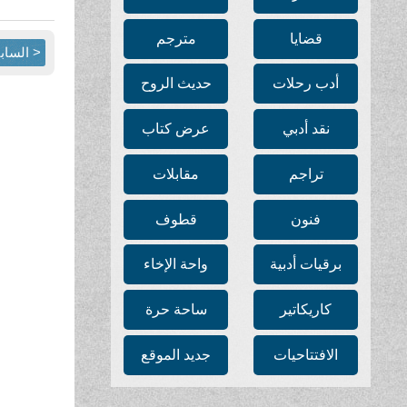
قضايا
مترجم
< الساب
أدب رحلات
حديث الروح
نقد أدبي
عرض كتاب
تراجم
مقابلات
فنون
قطوف
برقيات أدبية
واحة الإخاء
كاريكاتير
ساحة حرة
الافتتاحيات
جديد الموقع