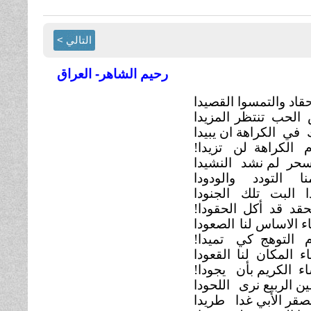
التالي >
رحيم الشاهر- العراق
حقاد والتمسوا القصيدا
 الحب تنتظر
المزيدا
في الكراهة ان يبيدا
م الكراهة لن
تزيدا!
لسحر لم نشد
النشيدا
نا التودد والودودا
ا البت تلك
الجنودا
حقد قد أكل
الحقودا!
ء الاساس لنا
الصعودا
ام التوهج كي
تميدا!
ء المكان لنا
القعودا
ء الكريم بأن
يجودا!
ن الربيع نرى
اللحودا
صقر الأبي غدا
طريدا