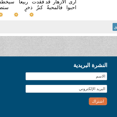
ارى الازهار قد فقدت
ربيعا
سيخطفه
احبوا فالمحبةُ كنزُ ذخرٍ
ستصنع
ق
النشرة البريدية