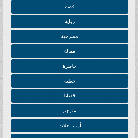
قصة
رواية
مسرحية
مقالة
خاطرة
خطبة
قضايا
مترجم
أدب رحلات