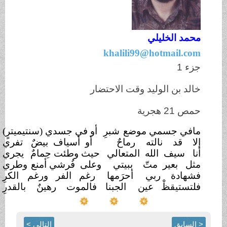
محمد الخليلي
khalili99@hotmail.com
جزء 1
خالد بن الوليد وقت الاحتضار
حمص 21 هجرية
مافي جسمي موضع
شبرِ
أو في جسدي (سنتيميترٍ)
إلا قد نالته
رماحٌ
أو أسياف بيضٌ
تفري
أنا سيف الله المتعالي
حيث وطئت حِمامٌ
يجري
مثل بعير متّ
ببيتي
وعلى فُرشي أمنع
وطري
فشهادة ربي
أحرَمها
رغم الفر ورغم
الكرِ
فلتستيقظْ عين
الجبنا
فالموت رهينٌ
بالقدرِ
< السابق
التالي >