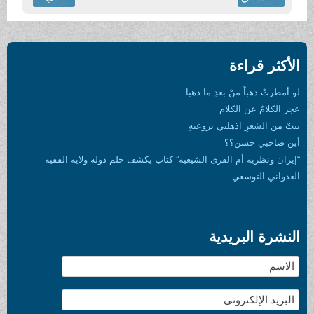
الأكثر قراءة
لو أمطرتْ ذهباً منْ بعدِ ما ذهبا
عجز الكلامُ عن الكلام
بيتٌ من الشعرِ اذهلني بروعتهِ
أين صاحبي حسن؟؟
“إيران ونظرية أم القرى الشيعية” كتاب يكشف حلم دولة ولاية الفقيه
العدواني التوسعي
النشرة البريدية