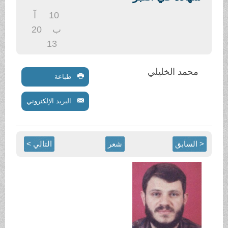
.
10
آ
ب
20
13
محمد الخليلي
طباعة
البريد الإلكتروني
< السابق
شعر
التالي >