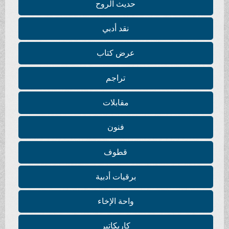
حديث الروح
نقد أدبي
عرض كتاب
تراجم
مقابلات
فنون
قطوف
برقيات أدبية
واحة الإخاء
كاريكاتير