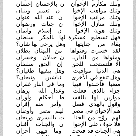
وتلك مكارم
الإخوان
ن بالإحسان إحسان
وتلك مواهب
الإخوا
ن تعمير
وبنيان
وتلك مراتب
الإخوا
ن عند الله
عنوان
وتلك منازل
الإخوا
ن جنات
ورضوان
وتلك هوية
الإخوا
ن إسلام
وايمان
فهل تسطيع
عسكرة
لها بالمكر
سلطان
بقاء من
جنايتها
وهل يرجى لها شان؟
لقد خسرت
وفتواها
من البهتان
بطلان
ومثواها من
الداريـ
ن خذلان
وخسران
ألا فلتستجب
للحق
إن الحق
سلطان
هي الدنيا
مواقيت
وهل يبقيها
طغيان؟
وهل تنفع في
الأخرى
نياشين
وتيجان؟
مضيا فاخلدوا
فيها
وما في النار
غفران
جزاء بالذي
فعلت
وعدل الله
برهان
موازين لها
بالقسـ
ط أحكام
وأوزان
وقول بالهدى
فصل
وأمر منه إقران
هم الإخوان في
مصر
لهم مصر
وأوطان
لهم روْح من الجنا
ت باليسرى
وريحان
فلا خوف على
الإخوا
ن والجنات
أفنان
هي الجنات قد
فتحت
وما فيهن أحزان