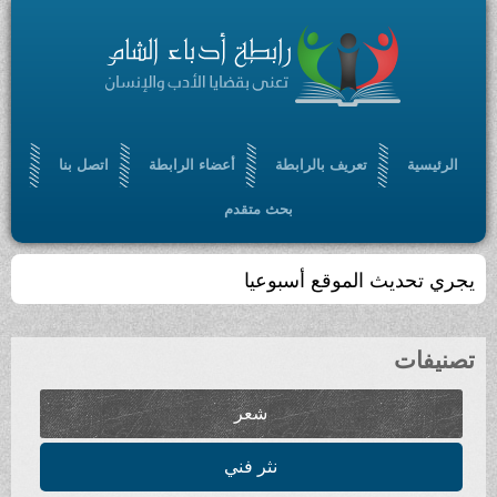
الرئيسية
تعريف بالرابطة
أعضاء الرابطة
اتصل بنا
بحث متقدم
يجري تحديث الموقع أسبوعيا
تصنيفات
شعر
نثر فني