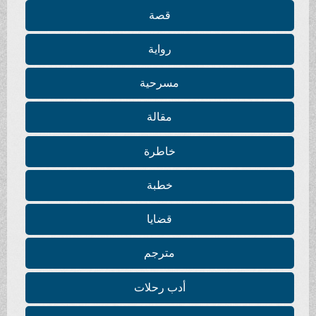
قصة
رواية
مسرحية
مقالة
خاطرة
خطبة
قضايا
مترجم
أدب رحلات