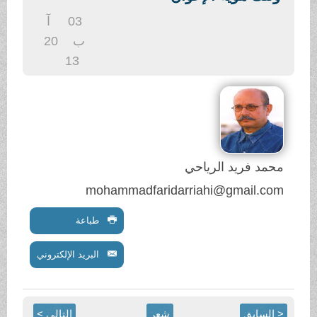
.
03
آ
ب
20
13
محمد فريد الرياحي
mohammadfaridarriahi@gmail.com
طباعة
البريد الإلكتروني
< السابق
شعر
التالي >