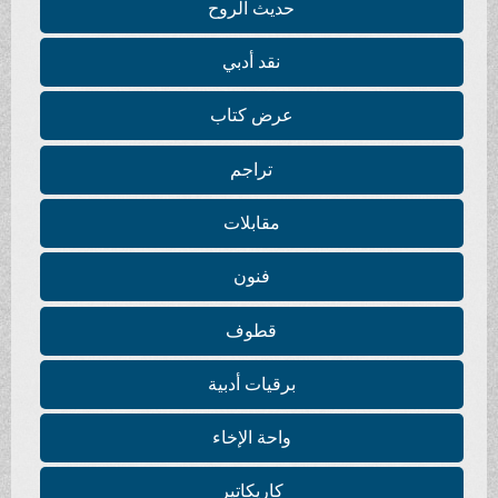
حديث الروح
نقد أدبي
عرض كتاب
تراجم
مقابلات
فنون
قطوف
برقيات أدبية
واحة الإخاء
كاريكاتير