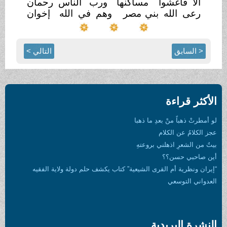
ألا فاغشوا
مساكنها
ورب الناس رحمان
رعى الله بني
مصر
وهم في الله
إخوان
< السابق
التالي >
الأكثر قراءة
لو أمطرتْ ذهباً منْ بعدِ ما ذهبا
عجز الكلامُ عن الكلام
بيتٌ من الشعرِ اذهلني بروعتهِ
أين صاحبي حسن؟؟
“إيران ونظرية أم القرى الشيعية” كتاب يكشف حلم دولة ولاية الفقيه
العدواني التوسعي
النشرة البريدية