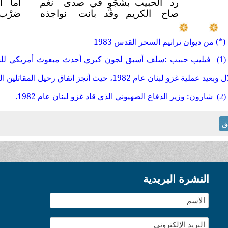
رد الحبيب بشجْوٍ في صدى
نغم
أما ا
صاح الكريم وقد بانت
نواجذه
ضرْب ا
(*) من ديوان ترانيم السحر القدس 1983
فيليب حبيب :سلف أسبق لجون كيري أحدث مبعوث أمريكي للشرق 
(1)
يد عملية غزو لبنان عام 1982، حيث أنجز اتفاق رحيل المقاتلين الفلسطنيين عن لبنان.
شارون: وزير الدفاع الصهيوني الذي قاد غزو لبنان عام 1982.
(2)
ق
النشرة البريدية