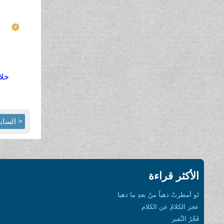
خلال وبع
< الساب
الأكثر قراءة
لو أمطرتْ ذهباً منْ بعدِ ما ذهبا
عجز الكلامُ عن الكلام
فَجْرُ النَّفير