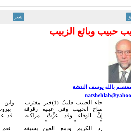
ق
شعر
يب حبيب وبائع الزبيب
لمعتصم بالله يوسف النتشة
natshehlab@yaho
جاء الحبيب فليبٌ (1)خير
مغترب
وابن 
صاح الحبيب وفي عينيه
رقرقة
بيروت
إنَّ الوفاء وقد عزَّتْ
مراكبه
قد عاد
*
* *
رد الكريم ودمع العين
يسبقه
نعم ا