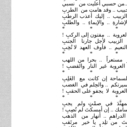
.من حسبي أعليت من
نسبي
بيب .. وقد هامت من
الطربِ
لزبيب .. إليك أعذب
الرطبِ
شارةِ .. والإيماءِ ..
والطلبِ
*
* *
لعروبة .. مفتون إلى الركبِ
!
الزبيب لأجل جارنا
الجنبِ
لنعيم .. فأوف العهد لا تُخِبِ
*
* *
 مستعراً .. بحرا من اللهب
العروبة غير النار والقضبِ
!
*
* *
لسماحة إن كانت مع
الغَلِبِ
يرتكم .. والحِلم في
الغضب
لعروبة لا يجفو على الحقبِ
!
*
* *
مهنَّدَ في صمْتٍ ولم
يجبِ
سامك .. إن أمسكتَ لم تُصِبِ !
الدراهمِ .. أنهار من
الذهب
يتَ من تلِد ٍ يا خير
مرتَقبِ