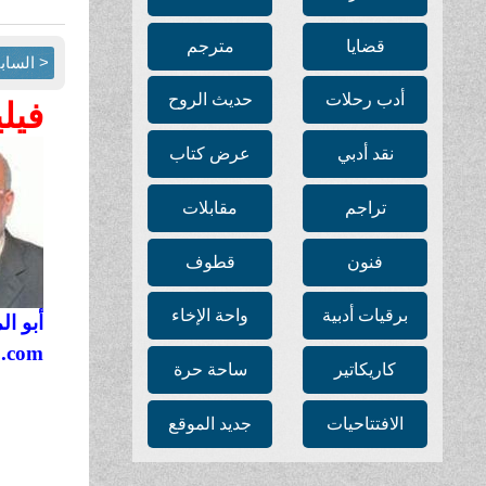
قضايا
مترجم
< الساب
أدب رحلات
حديث الروح
فيل
نقد أدبي
عرض كتاب
تراجم
مقابلات
فنون
قطوف
برقيات أدبية
واحة الإخاء
أبو ا
o.com
كاريكاتير
ساحة حرة
الافتتاحيات
جديد الموقع