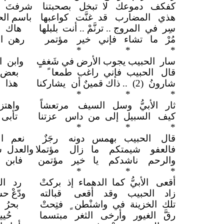
كفكف دموعك لا تبخل
بصحبتنا
شرفتَ .
هذي المضارب قد غنَّت
كواعبها
باسم الح
سِر في المروج .. ترنَّمْ .. أنت
بلبلها
هاك ا
مُرْ ما تشاء فإني خير
مؤتمر
رهن الإ
*
* *
سار الحبيب يجوب الأرض في شَغفٍ
وابن ا
قال الحبيب فإني راغب طمعا
بعض 
شارونُ (2) .. ذاك قمينٌ أن
يشاركنا
هذا ا
*
* *
ثار الأبيُّ وسل السيف
مرتعشاً
واهتز
كيف السبيل إلى من داس
عزتنا
تأبى 
*
* *
قال الحبيب بهمس دونه
رجَزٌ
نعم ا
فالعفو شيمتكم ما زال
مؤتملا
والعدل س
والرحم ناشدكم يا خير
مؤتمن
فابن ا
*
* *
أقعى الأبيُّ كما الدهماء إذ
بركتْ
رد ال
زاد الحبيب وقد أقعى
قبالته
ودّعْ ح
تلك الخزينة في واشنْطن ٍ
فتِحتْ
بحرُ 
رقَّ الغيور وأرخى الثغر مبتسما
حُي