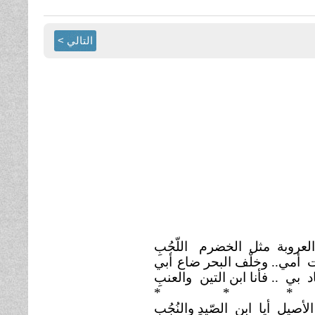
التالي >
العروبة مثل الخضرم
اللّجُبِ
 أمي.. وخلْف البحر ضاع
أبي
 بي .. فأنا ابن التين
والعنبِ
*
* *
لأصيل أيا ابن الصّيدِ والنُجُبِ