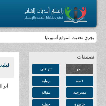
يجري تحديث الموقع أسبوعيا
تصنيفات
فيليب
شعر
نثر فني
قصة
رواية
أبو ا
مسرحية
مقالة
خاطرة
خطبة