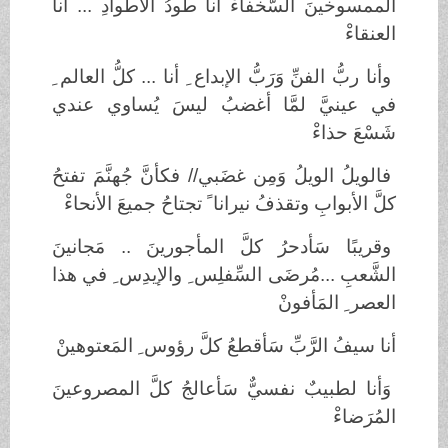
الممسوخينَ السُّخفاءْ أنا طودُ الأطوادِ ... أنا
العنقاءْ
وأنا ربُّ الفنِّ وَرَبُّ الإبداع ِ أنا ... كلُّ العالم ِ
في عينيَّ لمَّا أغضبُ ليسَ يُساوي عندي
شَسْعَ حذاءْ
فالويلُ الويلُ وَمِن غضَبي// فكأنَّ جُهنَّمَ تفتحُ
كلَّ الأبوابِ وتقذفُ نيرانا ً تجتاحُ جميعَ الأنحاءْ
وقريبًا سَأدحرُ كلَّ المأجورينَ .. مَجانينَ
الشَّعبِ ...مُرضَى السِّفلِس ِ والإيدِس ِ في هذا
العصر ِ المَأفونْ
أنا سيفُ الرَّبِّ سَأقطعُ كلَّ رؤوس ِ المَعتوهينْ
وَأنا لطبيبٌ نفسيٌّ سَأعالجُ كلَّ المصروعينَ
المُرَضاءْ