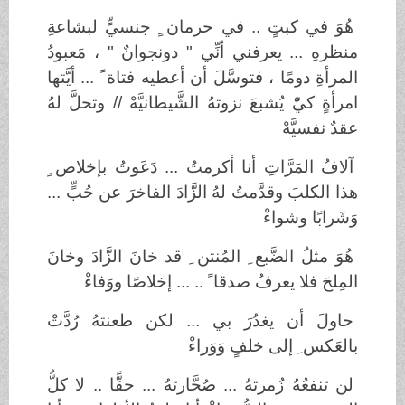
هُوَ في كبتٍ .. في حرمان ٍ جنسيٍّ لبشاعةِ
منظرهِ ... يعرفني أنِّي " دونجوانٌ " ، مَعبودُ
المرأةِ دومًا ، فتوسَّلَ أن أعطيه فتاة ً ... أيَّتها
امرأةٍ كيّْ يُشبعَ نزوتهُ الشَّيطانيَّهْ // وتحلَّ لهُ
عقدٌ نفسيَّهْ
آلافُ المَرَّاتِ أنا أكرمتُ ... دَعَوتُ بإخلاص ٍ
هذا الكلبَ وقدَّمتُ لهُ الزَّادَ الفاخرَ عن حُبٍّ ...
وَشَرابًا وشواءْ
هُوَ مثلُ الضَّبع ِ المُنتن ِ قد خانَ الزَّادَ وخانَ
المِلحَ فلا يعرفُ صدقا ً .. ... إخلاصًا ووَفاءْ
حاولَ أن يغدُرَ بي ... لكن طعنتهُ رُدَّتْ
بالعَكس ِ إلى خلفٍ وَوَراءْ
لن تنفعُهُ زُمرتهُ ... صُحَّارتهُ ... حقًّا .. لا كلُّ