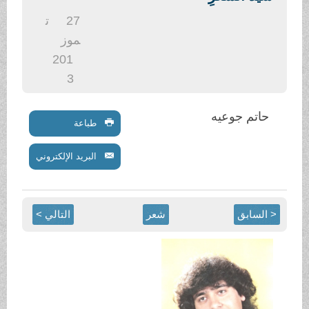
.
27
ت
موز
201
3
حاتم جوعيه
طباعة
البريد الإلكتروني
< السابق
شعر
التالي >