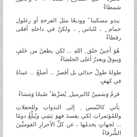
شمطاءْ
يبدو مسكينا ً ووديعًا مثلَ الفرخةِ أو زغلول
حمام ٍ ، للناس ٍ ، ولكنْ في داخلهِ أفعًى
رقطاءْ
هُوَ أجبنُ خلق ِ اللهِ ... لكن يطعنُ من خَلفٍ
وَيبوقُ ويغدرُ أغلى الخلصَاءْ
طولهُ طولُ حذائي بل أقصرُ ... أصلعُ ... عيناهُ
في كهفٍ
قزمٌ وَسَمينٌ كالبرميل ِ يُضرِّط ُ صُبحًا وَمَسَاءْ
يأتي كالنّمس ِ إلى الندواتِ وللحفلاتِ
وللمُؤتمراتِ لكي يفسدَ فهوَ يَشِي ويُبلِّغُ دومًا
... لجهاتٍ يخدمُها ، عن كلِّ الأحرارِ القوميِّينَ
الشُّرفاءْ