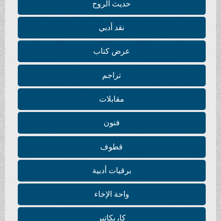
حديث الروح
نقد أدبي
عرض كتاب
تراجم
مقابلات
فنون
قطوف
برقيات أدبية
واحة الإخاء
كاريكاتير