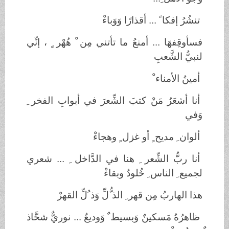
تنشُرُ إفكا ً ... أقذارًا وَوَباءْ
فسأوقِفهَا ... أمنعُ ما تأتني مِن ْ هُهْر ٍ ، إنِّي
لنبيُّ الشَّعبِ
أمينُ الأمناء ْ
أنا أشعَرُ مَنْ كتبَ الشِّعرَ في أبوابِ الفخر ِ
وَفي
ألوان ِ مديح ٍ أو غزل ٍ وهجاءْ
أنا ربُّ الشِّعر ِ هنا في الدَّاخل ِ ... شعري
لجميع ِ الناس ِ خُلودٌ وبقاءْ
هذا الهاربُ مِن قهر ِ الذ ُّلِّ وَذ ُلِّ القهرْ
ظاهرُهُ مَسكينٌ وَبسيط ٌ وَوديعٌ ... نوريٌّ شحَّاذ