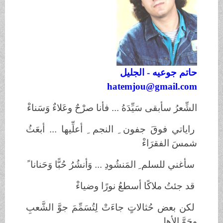
حاتم جوعيه - الجليل
hatemjou@gmail.com
الشِّعرُ سأبقى سَيِّدَهُ ... فأنا صرْحٌ وعَلاءٌ وَسَناءْ
راياتي فوقَ جفون ِ النجم ِ أعلِّيها ... أبعَثُ
شمسَ الفقرَاءْ
سأغني للسلم ِ المَنشُودِ ... وَأنشُرُ حُبًّا وَحَنانا ً
قد جئتُ ملاكًا أسطعُ نورًا وضياءْ
لكن بعض حُثالاتٍ جاءَتْ لِتُسَمِّمَ جوَّ الشَّعبِ
وجَوَّ الأهل ِ...