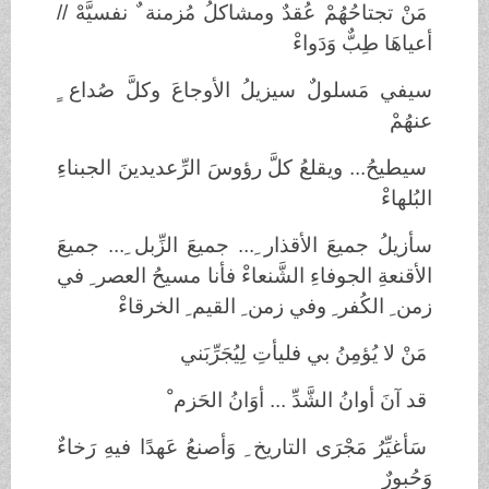
مَنْ تجتاحُهُمْ عُقدٌ ومشاكلُ مُزمنة ٌ نفسيَّهْ //
أعياهَا طِبٌّ وَدَواءْ
سيفي مَسلولٌ سيزيلُ الأوجاعَ وكلَّ صُداع ٍ
عنهُمْ
سيطيحُ... ويقلعُ كلَّ رؤوسَ الرِّعديدينَ الجبناءِ
البُلهاءْ
سأزيلُ جميعَ الأقذار ِ... جميعَ الزِّبل ِ... جميعَ
الأقنعةِ الجوفاءِ الشَّنعاءْ فأنا مسيحُ العصر ِ في
زمن ِ الكُفر ِ وفي زمن ِ القيم ِ الخرقاءْ
مَنْ لا يُؤمِنُ بي فليأتِ لِيُجَرِّبَني
قد آنَ أوانُ الشَّدِّ ... أوَانُ الحَزم ْ
سَأغيِّرُ مَجْرَى التاريخ ِ وَأصنعُ عَهدًا فيهِ رَخاءٌ
وَحُبورٌ