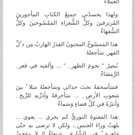
العملاءْ
ولهذا يحسدُني جميعُ الكتابِ المأجورينَ
المُرتزقينَ وكلُّ الشُّعراءِ المَمْسُوخينَ وكلُّ
السُّفهَاءْ
هذا المَمسُوخُ المجنونُ القذرُ الهاربُ مِن ذ ُلِّ
القهر ِ سَأجعلهُ
يُبصِرُ " نجومَ الظهر ِ " ... وألقيه في قعر ِ
الرَّمضَاءْ
فسَأسحقهُ تحتَ حذائي وسَأجعلهُ مثلا ً بينَ
شعوبِ الأرض ِ ... سَأحرقهُ وأذرِّيهِ للرِّيح ِ
وَأنثرُهُ في كلِّ فضاءٍ وَسَماءْ
هذا المَعتوهُ النوريُّ كم يجري ... يعوي ...
يلهَثُ وراءَ الجنس ِ، ولكن لا ترضى بهِ حتّى
عاهرة ٌ في الشَّارع ِ شنعاءْ // لا وعجوزٌ