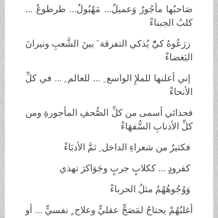
صَاحبُها مأجُورٌ وَعميلٌ... مَهْبُولٌ... طرطوعٌ ...
كلبُ الجبناءْ
زرَعُوهُ كيّْ يُذكي التفرقة َ بينَ الشَّعبِ ونيرانَ
البَغضاءْ
إني أعلنها للملإِ الواسع ِ ... للعالم ِ ... في كلِّ
الأنحاءْ
فحذائي أسمى من كلِّ الصُّحفِ المأجورةِ ومن
كلِّ الأذنابِ السُّفهَاءْ
فكثيرٌ من شعراءِ الداخل ِ ثمَّ الأدبَاءْ
كقرودٍ ... ككلابٍ جربٍ وجَوَاكرَ تهذي
وَوُجُوهُهُمُ مثلُ الحرباءْ
أغلبُهُمْ يحتاجُ لمَصَحٍّ عقليٍّ وعلاج ٍ نفسيٍّ ... أو