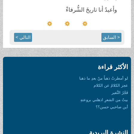
وأعيدُ أنا تاريخَ الشُّرفاءْ
< السابق
التالي >
الأكثر قراءة
لو أمطرتْ ذهباً منْ بعدِ ما ذهبا
عجز الكلامُ عن الكلام
فَجْرُ النَّفير
بيتٌ من الشعرِ اذهلني بروعتهِ
أين صاحبي حسن؟؟
النشرة البريدية