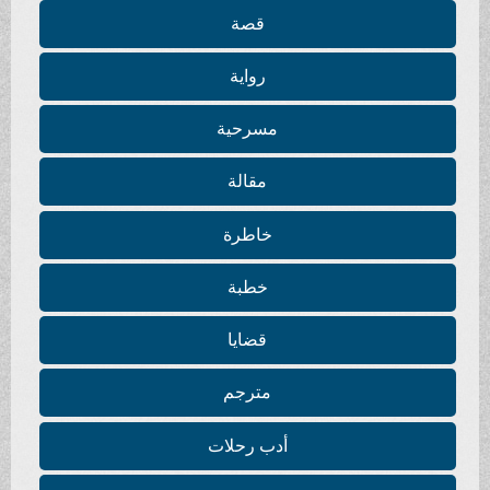
قصة
رواية
مسرحية
مقالة
خاطرة
خطبة
قضايا
مترجم
أدب رحلات