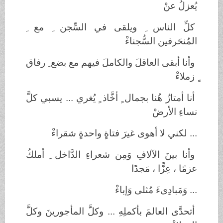
يُعزلُ عنْ
كلِّ الناس ِ ويلقى في السِّجن ِ مع ِ
المُنحَرفين السُّجناءْ
وأنا أبقى العاقلَ والكاملَ فيهم مع بضع ِ رفاق
ٍ زملاءْ
أنا أمتازُ هُنا بجمال ٍ أخَّاذ ٍ يُغري ... يسبي كلَّ
نساءِ الأرضْ
... لكني لا أهوى غيرَ فتاةٍ واحدةٍ شقراءْ
وأنا بينَ الآلافِ وَمِن شعراءِ الدَّاخل ِ أملكُ
عزمًا ، عِزًّا ، مَجدًا
... وَمَبادِىءَ مُثلى وَإباءْ
أتحدَّى العالمَ بأكملِهِ ... وكلَّ المأجورينَ وكلَّ