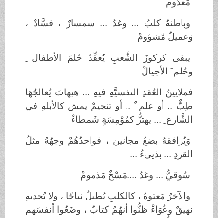
ٌ مَعدُوم ْ
وباطنهُ كلبٌ ... وغدٌ ... سمسارٌ ، فسَّادٌ ،
وَعميلٌ مّشؤومْ
يبقى كركوزَ الشَّعبِ يُعقِّدُ حُلمَ الأطفال ِ
وحُلم َ الأجيالْ
فملايينُ العُقدِ النفسيَّةِ فيهِ ... هيهاتَ يُعالجُهَا
طِبٌّ .. أو علم ٌ .. أو تنجيمْ يمش كالأبلهِ في
الشَّارع ِ ... يهتزُّ كمُوْمِسَةٍ شَمطاءْ
وَيُرافقهُ بضعُ مجانين ، فواحدُهُمْ وجهُهُ مثلُ
القردِ ... بذيىءٌ ...
سُوقيٌّ ... وغدٌ ....مَسْخٌ مَذمومْ
والآخرُ مَعتوهٌ ، كالكلبِ يُطيلُ نباحًا ، ولا يُجديهِ
نهيقٌ وعُوَاءْ ظنُّوا أنهُمُ كتابٌ ، وضَعُوا أنفسَهم