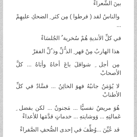
بينَ الشُّعراءْ
والناسُ لقد ( فرطوا ) مِن كثر ِ الضحكِ عليهِمْ
...
في كلِّ الأنديةِ هُمْ سُخرية ُ الجُلسَاءْ
هذا الهاربُ مِنْ قهر ِ الذ ُّلِّ وذ ُلِّ الفقرْ
مِن أجل ِ شواقلَ باعَ أخاهُ وأبَاهُ ... كلَّ
الأصحابْ
لا يُؤمَنُ جانبُهُ فهوَ الخائِنُ ... فسَّادٌ في كلِّ
الأطنابْ
هُوَ مريضٌ نفسيًّا ... مَجنونٌ ... لكن بفضل ِ
عَمالتِهِ ... وَوشايتهِ ... خدماتٍ قدَّمَها للأعداءْ
قد عُيِّنَ ...وُظِّفَ في إحدى الصُّحفِ الصَّفراءْ