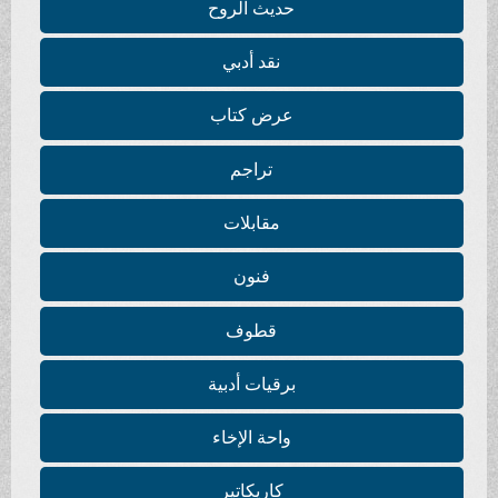
حديث الروح
نقد أدبي
عرض كتاب
تراجم
مقابلات
فنون
قطوف
برقيات أدبية
واحة الإخاء
كاريكاتير