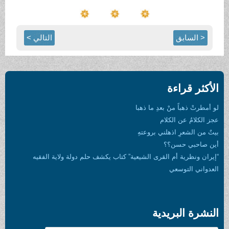
< السابق
التالي >
الأكثر قراءة
لو أمطرتْ ذهباً منْ بعدِ ما ذهبا
عجز الكلامُ عن الكلام
بيتٌ من الشعرِ اذهلني بروعتهِ
أين صاحبي حسن؟؟
“إيران ونظرية أم القرى الشيعية” كتاب يكشف حلم دولة ولاية الفقيه
العدواني التوسعي
النشرة البريدية