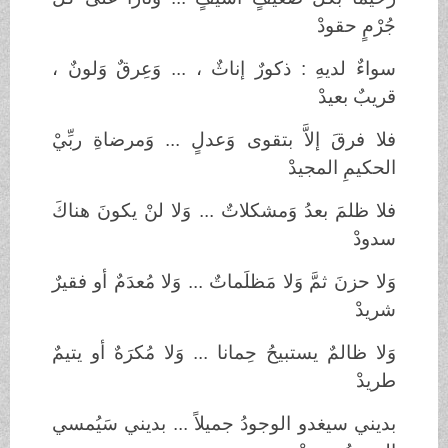
جُرْمٍ حقودْ
سواءٌ لديهِ : ذكورٌ إناثٌ ، ... وَعِرقٌ وَلونٌ ،
قريبٌ بعيدْ
فلا فرقَ إلاَّ بتقوى وَعدلٍ ... وَمرضاةِ ربِّيْ
الحكيمِ المجيدْ
فلا ظلمَ بعدُ وَمشكلاتٌ ... وَلا لنْ يكونَ هناكَ
سدودْ
وَلا حزنَ ثمَّ وَلا مَظلَماتٌ ... وَلا مُعدَمٌ أو فقيرٌ
شريدْ
وَلا ظالمٌ يستبيحُ حِمانا ... وَلا مُكرَهٌ أو يتيمٌ
طريدْ
بديني سيغدو الوجودُ جميلاً ... بديني سَيُمسي