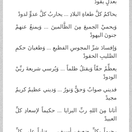
بعدلٍ يقودْ
يحاكمُ كلَّ طغاةِ البلادِ ... يحاربُ كلَّ عدوٍّ لدودْ
وَيحميْ الجميعَ مِنَ الظَّالمينَ ... وَيمنعُ عنهمْ
جنونَ اليهودْ
وَإفسادَ شرِّ المجوسِ الفظيعِ ... وَطغيانَ حكمِ
الصَّليبِ الحقودْ
يعظِّمُ حقّاً وَيقتلُ ظلماً ... وَيُرسي شريعةَ ربِّيْ
الودودْ
فديني صوابٌ وَحقٌّ وَنورٌ ... وَديني عظيمٌ كريمٌ
مجيدْ
أتانا مِنَ اللهِ ربِّ البرايا ... حكيماً لإسعادِ كلِّ
العبيدْ
رحيماً بكلِّ ضعيفٍ أسيفٍ ... وَناراً على كلِّ