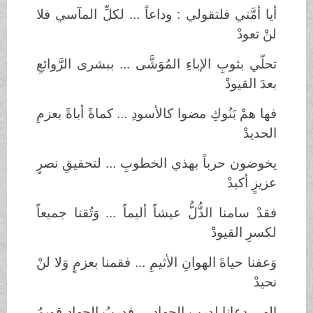
أيا أمَّتي فلتقولي : وداعاً ... لكلِّ المآسي فلا
لنْ تعودْ
تحلّي بثوبِ الإباءِ المُوَشَّى ... ببشرى الرَّوائعِ
بعدَ القيودْ
فها همْ بَنُوكِ مضوا كالأسودِ ... كماةً أباةً بعزمِ
الحديدْ
يخوضون حرباً بهذي الخطوبِ ... لتحقيقِ نصرٍ
عزيزٍ أكيدْ
فقدْ سامنا الذُّلُّ عيشاً أليماً ... وَتُقنا جميعاً
لكسرِ القيودْ
وَعفنا حياةَ الهوانِ الأثيمِ ... فقمنا بعزمٍ وَلا لنْ
نحيدْ
إلهي دعانا لدربِ الجهادِ ... فدربُ الجهادِ قويمٌ