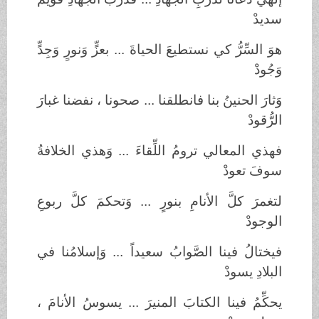
سديدْ
هوَ السِّرُّ كي نستطيعَ الحياةَ ... بعزٍّ وَنورٍ وَجِدٍّ
وَجُودْ
وَثارَ الحنينُ بنا فانطلقنا ... صحونا ، نفضنا غبارَ
الرُّقودْ
فهذي المعالي ترومُ اللِّقاءَ ... وَهذي الخلافةُ
سوفَ تعودْ
لتغمرَ كلَّ الأنامِ بنورٍ ... وَتحكمَ كلَّ ربوعِ
الوجودْ
فيختالُ فينا الصَّوابُ سعيداً ... وَإسلامُنا في
البلادِ يسودْ
يحكِّمُ فينا الكتابَ المنيرَ ... يسوسُ الأنامَ ،