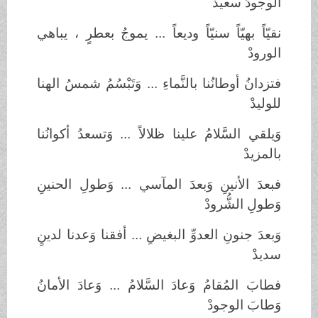
الوجودُ سعيدْ
نقيّاً بهيّاً سنيّاً وديعاً ... يموجُ بعطرٍ ، يباهي
الورودْ
فتزدانُ أوطانُنا بالنَّماءِ ... وَتَبْسُمُ شمسُ الهنا
للوليدْ
وَيلقي السَّلامُ علينا ظلالاً ... وَتسعدُ أكوانُنا
بالمزيدْ
فبعدَ الأنينِ وَبعدَ المآسي ... وَطولِ الحنينِ
وَطولِ الشُّرودْ
وَبعدَ جنونِ العدوِّ البغيضِ ... أفقنا وَعدنا لدينٍ
سديدْ
فطابَ المُقامُ وَعادَ السَّلامُ ... وَعادَ الأمانُ
وَطابَ الوجودْ