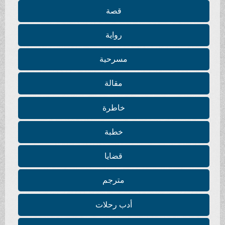
قصة
رواية
مسرحية
مقالة
خاطرة
خطبة
قضايا
مترجم
أدب رحلات