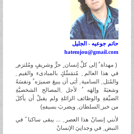
حاتم جوعيه - الجليل
hatemjou@gmail.com
( مهداة ٌ إلى كلِّ إنسان ٍ حرٍّ وشريفٍ ومُلتزم ٍ
في هذا العالم ِ مُتمَسِّكٍ بالمبادىء والقيم ِ
والمُثل ِ السامية ِ أبَى أن يبيعَ ضميرَه ُ ونفسَهُ
وشعبَهُ وإلهَه ُ لأجل ِالمصالح الشخصيَّةِ
الضيِّقةِ والوظائف الزائلةِ ولم يقبلْ أن يأكلَ
من خبز ِالسلطان ِ ويضربَ بسيفهِ)
لأنني إنسانُ هذا العصر ِ ... يبقى ساكنا ً في
النبض ِ في وجدانِيَ الإنسانْ