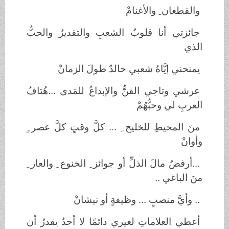
والقطعان ِ والأغنامْ
جائزتي أنا قلوبُ الشعبِ والتقديرُ والحبُّ
الذي
يمنحني إيَّاهُ شعبي خالدٌ طولَ الزمانْ
عرشي وتاجي الفنُّ والإبداعُ للمَدى ...هُتافُ
العربِ لي وحبُّهُمْ
منَ المحيطِ للخليج ِ ... كلَّ وقتٍ كلَّ عصر ٍ
وأوانْ
...أرفضُ مالَ الذلِّ أو جوائز ِ الخنوع ِ والعار ِ
منَ الباغي ..
.. وأيَّ منصبٍ ... وظيفةٍ أو نيشانْ
أعطي العلاماتِ لغيري دائمًا لا أحدٌ يقدرُ أن