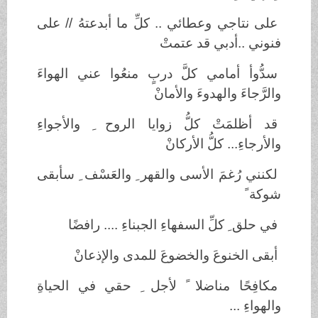
على نتاجي وعطائي .. كلِّ ما أبدعتهُ // على
فنوني ..أدبي قد عتمتْ
سدُّوأ أمامي كلَّ دربٍ منعُوا عني الهواءَ
والرَّجاءَ والهدوءَ والأمانْ
قد أظلمَتْ كلُّ زوايا الروح ِ والأجواءِ
والأرجاءِ... كلُّ الأركانْ
لكنني رُغمَ الأسى والقهر ِ والعَسْف ِ سأبقى
شوكة ً
في حلق ِ كلِّ السفهاءِ الجبناءِ .... رافضًا
أبقى الخنوعَ والخضوعَ للمدى والإذعانْ
مكافِحًا مناضلا ً لأجل ِ حقي في الحياةِ
والهواءِ ...