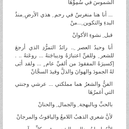
الشموسَ في سُمِوِّهَا
... أنا هنا منغرسٌ في رحم ِ هذي الأرضِ ِمنذُ
البدءِ والتكوين ِ...منْ
قبل ِ نشوءِ الأكوانْ
أنا وحيدُ العصر ِ.. رائدُ التمرُّدِ الذي أرجعَ
للشعر ِ وللفنِّ اعتبارَهُ وديباجَتهُ ... روعَتهُ .. .
إكسيرَهُ المفقودَ من ألفيِّ عام ٍ ... ولقد أبَى
لهُ الجمودَ والهوانَ والذلَّ وقيدَ السجَّانْ
الفنُّ والشعرُ هما مملكتي ... عرشي وجنتي
التي أغمرُهَا
بالحبِّ وبالبهجة ِ والجمال ِ والحنانْ
لأنَّ شعري الذهبُ اللامعُ والياقوتُ والمرجانْ