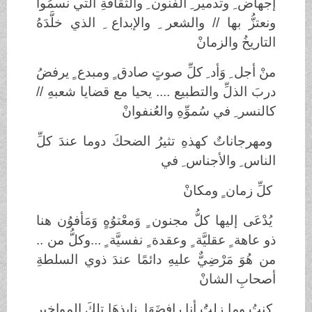
إجهاض ِ وتدمير ِ الفنون ِ والثقافةِ التي نسمُوا
ونعتزُّ بها // والشعر ِ والإبداع ِ الذي خلَّدَهُ
التاريخُ والزمانْ
منْ أجل ِ وَأد ِ كلِّ صوتٍ صادق ٍ ومبدع ٍ يرفضُ
دربَ الذلِّ والتطبيع .... يحيا مع قضايا شعبهِ //
كالنسر ِ في سُموِّهِ والعُنفوانْ
ومهرجاناتٌ كهذهِ تثيرُ الضحكَ دوما عندَ كلِّ
الناس ِ والأجناس ِ في
كلِّ زمان ٍ ومكانْ
يُدْعَى إليها كلُّ مجنون ٍ وَمعْتوُهٍ وَمَأفوُن هنا
ذو عاهة ٍ عقليَّة ٍ وعقدة ٍ نفسيَّة ٍ ...وكلُّ من ..
من هُوَ مَرْضِيٌّ عليهِ دائمًا عندَ ذوي السلطةِ
أصحابِ الشانْ
كنتُ وما زلتَُ أنا رافضَهَا..نابذهَا تلكَ المواخير