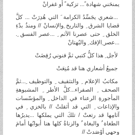
يمنحَني شهادة ً... تزكية ً أو غفرانْ
...شعري يجَسِّدُ الكرامة َ التي هُدِرَتْ ... كلَّ
قضايا الشرق ِ والتاريخ ِوالإنسانْ // ومنذُ بدْءِ
الخلق ِ حتى عصرنا الآثم ِ ...عصر الفسق ِ.
...عصر ِالإفك ِ والبُهتانْ
لأجل ِ هذا كلُّ كتبي ثمَّ فنوني رُفِضَتْ
جميعُ أشعاري هنا قد مُنِعَتْ
مكاتبُ الإعلام ِ والتثقيف ِ والتوظيف ِ...ثمَّ
الصحف ِ الصفراء...كلَّ الأطر ِ المشبوهةِ
المأجورةِ الرعناء في الداخل ِ والمؤسّسات
والإذاعات ِ التي قد أثقلتْ // بالخزي ِ في
آثامِها قد رتعتْ / تلكَ التي يملكها ...يديرُها
الطغاة ُ والبغاة ُ والزناةُ كلها هنا أبوابُها أمامَ
وحهي أوْصَدتْ //