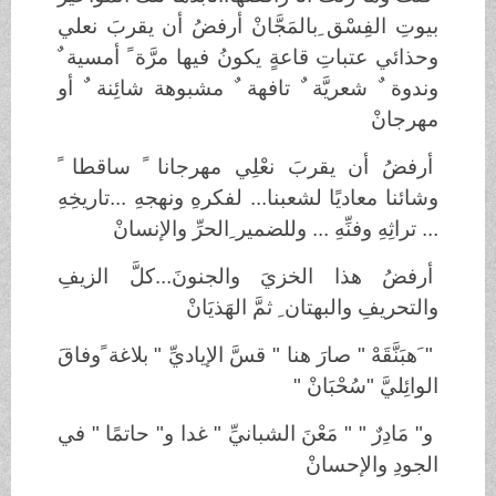
بيوتِ الفِسْق ِبالمَجَّانْ أرفضُ أن يقربَ نعلي
وحذائي عتباتِ قاعةٍ يكونُ فيها مرَّة ً أمسية ٌ
وندوة ٌ شعريَّة ٌ تافهة ٌ مشبوهة شائِنة ٌ أو
مهرجانْ
أرفضُ أن يقربَ نعْلِي مهرجانا ً ساقطا ً
وشائنا معاديًا لشعبنا... لفكرهِ ونهجهِ ...تاريخِهِ
... تراثِهِ وفنِّهِ ... وللضمير ِالحرِّ والإنسانْ
أرفضُ هذا الخزيَ والجنونَ...كلَّ الزيفِ
والتحريفِ والبهتان ِ ثمَّ الهَذيَانْ
" َهبَنَّقَهْ " صارَ هنا " قسَّ الإياديِّ " بلاغة ًوفاقَ
الوائِليَّ "سُحْبَانْ "
و" مَادِرٌ " " مَعْنَ الشبانيِّ " غدا و" حاتمًا " في
الجودِ والإحسانْ