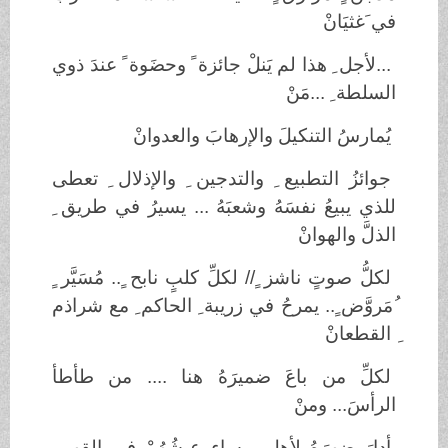
في َغثيَانْ
...لأجل ِ هذا لم يَنلْ جائزة ً وحضَوة ً عندَ ذوي
السلطة ِ ...مَنْ
يُمارسُ التنكيلَ والإرهابَ والعدوانْ
جوائزُ التطبيع ِ والتدجين ِ والإذلال ِ تعطى
للذي يبيعُ نفسَهُ وشعبَهُ ... يسيرُ في طريق ِ
الذلَّ والهوانْ
لكلُّ صوتٍ ناشز ٍ// لكلِّ كلبٍ نابح ٍ.. مُسَيَّر ٍ
ُمَروَّض ٍ.. يمرحُ في زريبة ِ الحاكم ِ مع شراذم
ِ القطعانْ
لكلِّ من باعَ ضميرَهُ هنا .... من طأطأ
الرأسَ... ومنْ
أدارَ ضهرَهُ لأهلٍ بوساءٍ عيشُهُمْ في القهر ِ