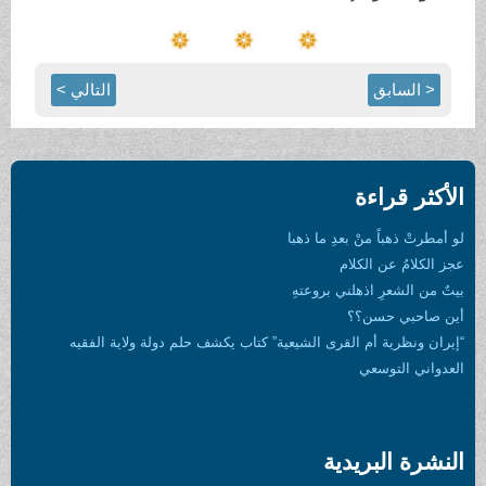
< السابق
التالي >
الأكثر قراءة
لو أمطرتْ ذهباً منْ بعدِ ما ذهبا
عجز الكلامُ عن الكلام
بيتٌ من الشعرِ اذهلني بروعتهِ
أين صاحبي حسن؟؟
“إيران ونظرية أم القرى الشيعية” كتاب يكشف حلم دولة ولاية الفقيه
العدواني التوسعي
النشرة البريدية