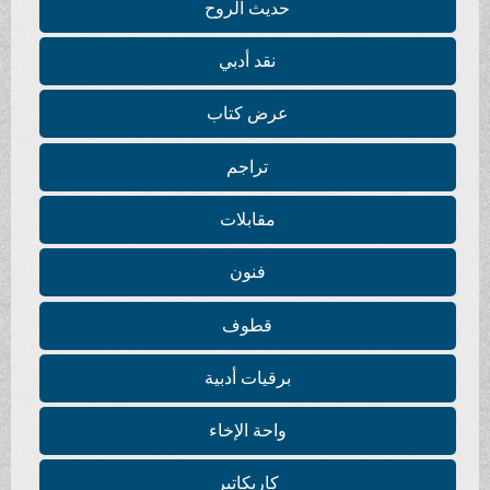
حديث الروح
نقد أدبي
عرض كتاب
تراجم
مقابلات
فنون
قطوف
برقيات أدبية
واحة الإخاء
كاريكاتير