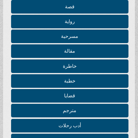
قصة
رواية
مسرحية
مقالة
خاطرة
خطبة
قضايا
مترجم
أدب رحلات