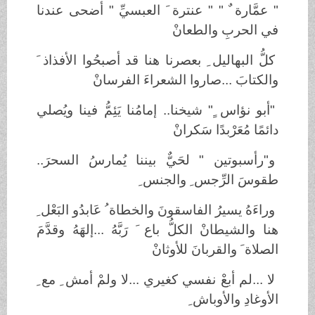
" عمَّارة ٌ " " عنترة َ العبسيِّ " أضحى عندنا
في الحربِ والطعانْ
كلُّ البهاليل ِ بعصرنا هنا قد أصبحُوا الأفذاذ َ
والكتابَ ...صاروا الشعراءَ الفرسانْ
"أبو نؤاس ٍ" شيخنا.. إمامُنا يَئِمُّ فينا ويُصلي
دائمًا مُعَرْبدًا سَكرانْ
و"رأسبوتين " لحَيٌّ بيننا يُمارسُ السحرَ..
طقوسَ الرِّجس ِ والجنس ِ
وراءَهُ يسيرُ الفاسقونَ والخطاة ُ عَابدُو البَعْل ِ
هنا والشيطانْ الكلُّ باع َ رَبَّهُ ...إلهَهُ وقدَّمَ
الصلاة َ والقربانَ للأوثانْ
لا ...لم أبعْ نفسي كغيري ...لا ولمْ أمش ِ مع ِ
الأوغادِ والأوباش ِ