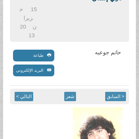
.
15
ح
زيرا
ن
20
13
حاتم جوعيه
طباعة
البريد الإلكتروني
< السابق
شعر
التالي >