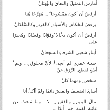
أمارسَ التمثيلَ والنفاقَ والبُهتانْ
أرفضُ أن أكونَ مَمْسُوخا ً ... مُهَرِّجًا هُنا
يرقصُ للحُكام ِ والأسياد ِ كالقرد ِ وكالسَّعْدَانْ
أرفضُ أن أكونَ دَجَّالا ًوقوَّادًا وفسَّادًا ومُخبرًا
على
أبناءِ شعبي الشرفاءِ الشجعانْ
طيلة عمري لم أسِىءْ لأيِّ مخلوق ٍ... ولم ْ
أسْعَ لقطع ِ الرِّزق ِعنْ
شخص ٍ ومهما كانْ
أسانِدُ الضعيفَ والفقيرَ دائمًا ولمْ أأكلْ أنا
مالَ اليتيم ِ والفقير ِ.. لا... وما مَنعتُ عن
عائلة ٍ لقمة َ خبز ٍ أبدًا ...