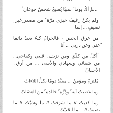
...لمْ أكُ يوما ً سببًا يُصبحُ شخصٌ جوعان ْ
ولم يكنْ رغيفُ خبزي مرَّة ً من مصدر ٍغير ِ
نضيفٍ ... إنما
من عرق ِالجبين ِ، فالحرامُ كلهُ بعيدٌ دائما
ًعني وعن دربي ... أنا
أأكلُ من كدِّي ومن نزيف ِ قلبي وكفاحي...
من شقائي وسهادي والأسى ... من أرق ِ
الأجفانْ
مُلتزمٌ ومؤمنٌ ... مقيَّدٌ دومًا بكلِّ اللاءاتْ
وما عَصيتُ آية ً ودُرَّة ً خالدة ً منَ العِضَاتْ
وما كذبتُ // ما سَرَقتُ // ما وَشَيْتُ // ما
نصبتُ // ... ما انحَنيْتْ