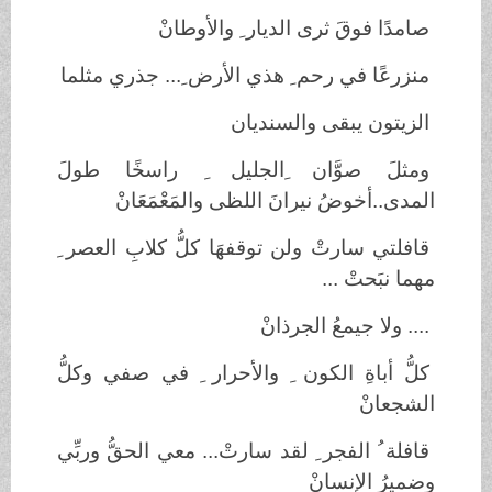
صامدًا فوقَ ثرى الديار ِ والأوطانْ
منزرعًا في رحم ِ هذي الأرض ِ... جذري مثلما
الزيتون يبقى والسنديان
ومثلَ صوَّان ِالجليل ِ راسخًا طولَ
المدى..أخوضُ نيرانَ اللظى والمَعْمَعَانْ
قافلتي سارتْ ولن توقفهَا كلُّ كلابِ العصر ِ
مهما نبَحتْ ...
.... ولا جيمعُ الجرذانْ
كلُّ أباةِ الكون ِ والأحرار ِ في صفي وكلُّ
الشجعانْ
قافلة ُ الفجر ِ لقد سارتْ... معي الحقُّ وربِّي
وضميرُ الإنسانْ