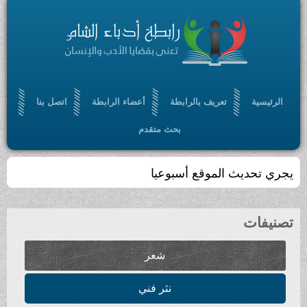
الرئيسية
تعريف بالرابطة
أعضاء الرابطة
اتصل بنا
بحث متقدم
تجمّعٌ أدبي ، ثقافي ، مفتوح ، يسعى إلى الإسهام في
بلورة رؤيا أدبية حضارية ، من خلال أدب سامٍ ملتزم
تصنيفات
شعر
نثر فني