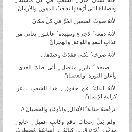
لانَّهُ لسانُ حال ِ الشعبِ في كلِّ مآسِيه ِ
وقضاياهُ التي أرْهَقهَا تعاقبُ الدهور ِ والأزمانْ
لأنهُ صوتُ الضمير ِ الحُرِّ في كلِّ مكانْ
لأنهُ دمعة ُ لاجىءٍ وتنهيدة ُ عاشق ٍ يعاني من
عذابِ البعدِ واللوعة ِ والهجرانْ
لأنهُ صرخة ُ ثكلى فقدَتْ وحيدَها...
.. صيحة ُ ثائر ٍ مناضل ٍ أبَى ظلمَ العدى..
وأعلنَ الثورة َ والعصيانْ
لأنهُ الذائِدُ عن حقوقِ ِ هذا الشعبِ ...عن
كرامةِ الإنسانْ
ترفُضَهُ حثالة ُ الأنذال ِ والأوغادِ والخصيانْ //
ولم يَنلْ إعجابَ ناقدٍ وكاتبٍ عميل ٍ خانع ٍ
مدَجَّن ٍ ُمْرَتزَق ٍ... كيانُهُ ... أساسُهُ مُضطربٌ