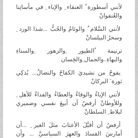
لأنني أسطورة ُ العنقاء ِ والإباء ِ في مأساتِنا
والعُنفوانْ
لأنني السَّلام ُ والوئامُ والحُبُّ ...شذا الورد ِ
وسحرُ البيلسانْ
ترنيمة ُالطيور ِوالزهور ِوالسناءِ
والبهاءِ..والجمال ِوالحَِسان
يفوحُ من نشيديَ الكفاحُ والنضالُ... يُذكِي
ثورة َ البركانْ
لأنني الإباءُ والوفاءُ والعطاءُ والفداءُ للأهل ِ
وللأوطانْ أرفضُ أن أبيعَ نفسي وضميري
لبلاط ِ السلطانْ
أرفضُ أن أقبَّلَ الأعتابَ مثلَ الغير ِ ...أن
أمارسَ الفسادَ والعهرَ السياسيَّ ... وأن