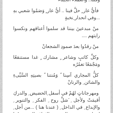
فأيُّ عار ٍ حلَّ فينا .. أيُّ عار ٍ وَصَمُوا شعبي بهِ
...وفي انحدار ِنخبةٍ
منْ مبدعينَ بيننا قد سلموا أعناقهم ونكسوا
رايتهم ....
منْ رقدُوا بعدَ صمودِ الشجعانْ
وكلِّ كاتبٍ وشاعر ٍ مشارك ٍ غدا مستنقعًا
ومَجْمَعًا تغمُرُه
كلُّ المجاري آسِنا ً وَمُنتنا ً بصيتِهِ السَّيِّىءِ
والشائن ِ والرنانْ
ومهرجاناتٍ لهُمْ في أسفل ِالحضيض ِ والدركِ
أقيمَتْ ولأجل ِ َشلِّ روح ِ الفكر ِ والتنوير ِ
والإبداع ِ في الداخل ِ ( عندنا هنا ) ...من أجل ِ