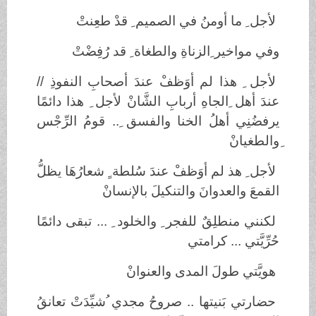
لأجل ِ ما أومنُ في الصميم ِ قدْ طعِنتْ
وفي مواخير ِالزناةِ والطغاة ِ قد رُفِضْتْ
لأجل ِ هذا لم أوَظفْ عندَ أصحابِ النفوذِ //
عندَ أهل ِالجاهِ أربابِ الشَّانْ لأجل ِ هذا دائمًا
يرفضُنِي أهلُ الخنا والفسق ِ.. قومُ الرِّجْس
ِوالطغيانْ
لأجل ِ هذ لم أوَظفْ عندَ سُلطة ٍ شعارُهَا يظلُّ
القمعَ والعدوانَ والتنكيلَ بالإنسانْ
لكنني منطلِقٌ للفجر ِ والخلود ِ ... تبقى دائمًا
حُرِّيَّتي ... كرامتي
هويَّتي طولَ المدى والعنوانْ
حضارتي بَنيتها .. صروحُ مجدي ُشيِّدَتْ تعانقُ