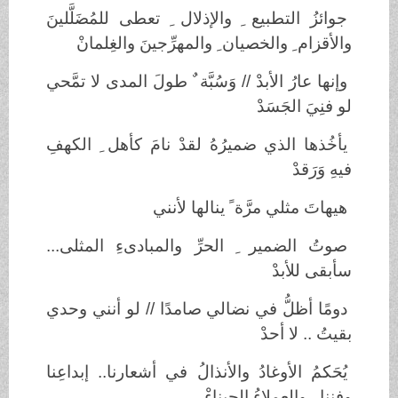
جوائزُ التطبيع ِ والإذلال ِ تعطى للمُضَلَّلينَ
والأقزام ِ والخصيان ِ والمهرِّجينَ والغِلمانْ
وإنها عارُ الأبدْ // وَسُبَّة ٌ طولَ المدى لا تمَّحي
لو فنِيَ الجَسَدْ
يأخُذها الذي ضميرُهُ لقدْ نامَ كأهل ِ الكهفِ
فيهِ وَرَقدْ
هيهاتَ مثلي مرَّة ً ينالها لأنني
صوتُ الضمير ِ الحرِّ والمبادىءِ المثلى...
سأبقى للأبدْ
دومًا أظلُّ في نضالي صامدًا // لو أنني وحدي
بقيتُ .. لا أحدْ
يُحَكمُ الأوغادُ والأنذالُ في أشعارنا.. إبداعِنا
وفننا.. والعملاءُ الجبناءْ