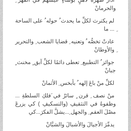
والحرمانْ
لم يكترث لكلِّ ما يحدث ُ حوله ُ على الساحة
ِ ... ما
عادتْ تخصُّه ُ وتعنيه ِ قضايا الشعب ِ والتحرير
ِ والأوطانْ
جوائز ُ التطبيع ِ تعطى دائمًا لكلِّ آبق ٍ مخنث ٍ
جبانْ
لكلِّ منْ باعَ إلهه ُ بأبخس ِ الأثمانْ
منْ نصف ِ قرن ٍ سائرٌ في َفلكِ السلطةِ ...
وظفوهُ في التثقيفِ (والتسكيفِ ) كي يزرعََ
مصْلَ العقم ِ والجهل ِ...يشلَّ الفكرَ...كي
يدمِّرَ الأجيالَ والأشبالَ والشبَّانْ