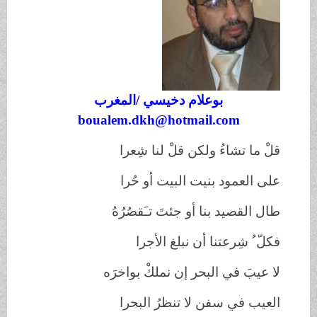
بوعلام دخيسي /المغرب
boualem.dkh@hotmail.com
قلْ ما تشاءُ ولكن قلْ لنا شِعرا
على العمود بنيت البيت أو حُرا
طال القصيد بنا أو جئتَ تـَقصُرُهُ
فكلّ ُ شِرعتنا أن نبلغ الأجرا
لا عيبَ في البحر إن نملكْ بواخرَه
العيب في سفن لا تنظرُ البحرا