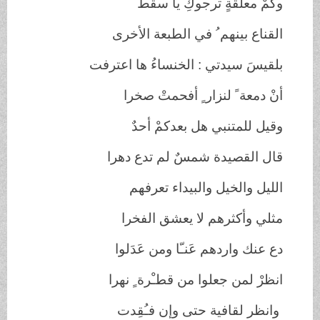
وكمْ معلقةٍ ترجوكِ يا سقط َ
القناع بينهم ُ في الطبعة الأخرى
بلقيسَ سيدتي : الخنساءُ ها اعترفت
أنْ دمعة ً لنزار ٍ أفحمتْ صخرا
وقيل للمتنبي هل بعدكمْ أحدٌ
قال القصيدة شمسٌ لم تدع دهرا
الليل والخيل والبيداء تعرفهم
مثلي وأكثرهم لا يعشق الفخرا
دع عنك واردهم عَنـّا ومن عَدَلوا
انظرْ لمن جعلوا من قطـْرة ٍ نهرا
وانظر لقافية حتى وإن فـُقِدت