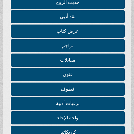
حديث الروح
نقد أدبي
عرض كتاب
تراجم
مقابلات
فنون
قطوف
برقيات أدبية
واحة الإخاء
كاريكاتير