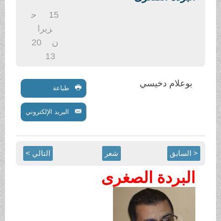
.
15
ح
زيرا
ن
20
13
بوعلام دخيسي
طباعة
البريد الإلكتروني
< السابق
شعر
التالي >
البردة الصغرى