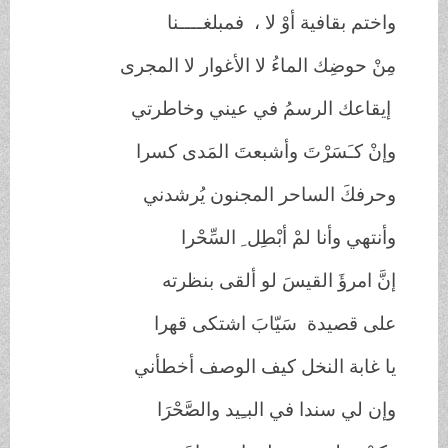
واختم بقافية أوْ لا ، فمبلغــــنا
مِنْ حوضِك الماءُ لا الأغوار لا المجرى
إيقاعك الرسمُ في عيني وخاطرتي
وإنْ كـَسَرْتَ وأشبعتَ المَدى كسرا
وحرفكَ الساحر المجنون يُرشدني
وأنتهي وأنا لمْ أبْطِل ِ السِّحْرا
إنَّ امرؤَ القيسَ لو ألقى بنظرته
على قصيدة سَيّابَ اشتكى قهرا
يا غابة النخل كيف الوصف أخطأني
وإن لي سندا في البـِيد والصَّحْرَا