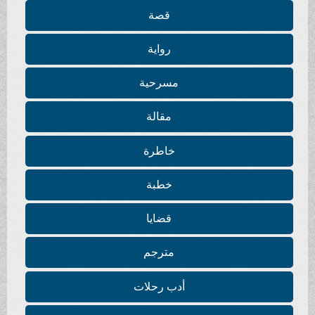
قصة
رواية
مسرحية
مقالة
خاطرة
خطبة
قضايا
مترجم
أدب رحلات