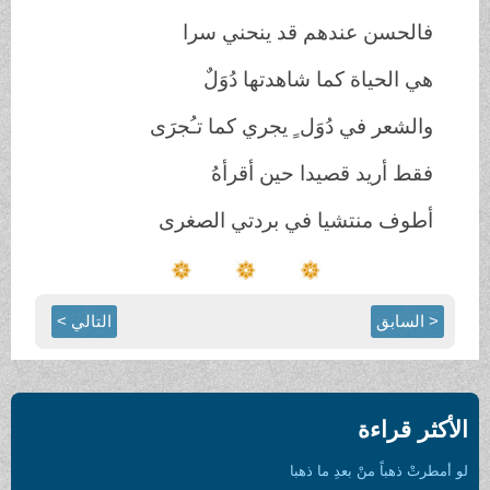
فالحسن عندهم قد ينحني سرا
هي الحياة كما شاهدتها دُوَلٌ
والشعر في دُوَل ٍ يجري كما تـُجرَى
فقط أريد قصيدا حين أقرأهُ
أطوف منتشيا في بردتي الصغرى
< السابق
التالي >
الأكثر قراءة
لو أمطرتْ ذهباً منْ بعدِ ما ذهبا