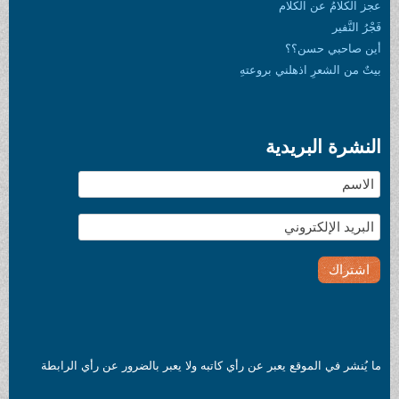
عجز الكلامُ عن الكلام
فَجْرُ النَّفير
أين صاحبي حسن؟؟
بيتٌ من الشعرِ اذهلني بروعتهِ
النشرة البريدية
ما يُنشر في الموقع يعبر عن رأي كاتبه ولا يعبر بالضرور عن رأي الرابطة