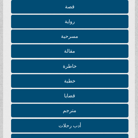
قصة
رواية
مسرحية
مقالة
خاطرة
خطبة
قضايا
مترجم
أدب رحلات