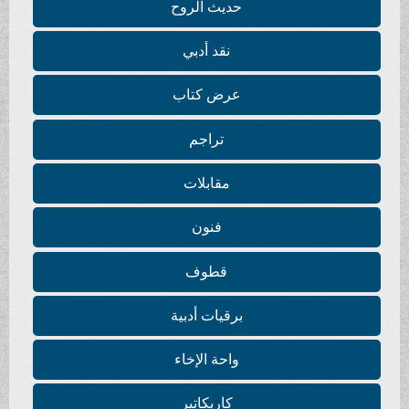
حديث الروح
نقد أدبي
عرض كتاب
تراجم
مقابلات
فنون
قطوف
برقيات أدبية
واحة الإخاء
كاريكاتير