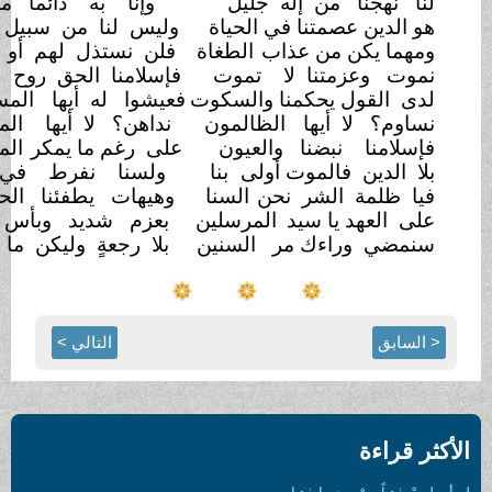
لنا نهجنا من إله جليل
وإنا به دائماً مؤمنون
هو الدين عصمتنا في الحياة
وليس لنا من سبيل
سواه
ومهما يكن من عذاب
الطغاة
فلن نستذل لهم أو
نهون
نموت وعزمتنا لا
تموت
فإسلامنا الحق روح
وقوت
لدى القول يحكمنا والسكوت
فعيشوا له أيها
المسلمون
نساوم؟ لا أيها
الظالمون
نداهن؟ لا أيها
المارقون
فإسلامنا نبضنا والعيون
على رغم ما يمكر
الماكرون
بلا الدين فالموت أولى
بنا
ولسنا نفرط في
ديننا
فيا ظلمة الشر نحن
السنا
وهيهات يطفئنا الحاقدون
على العهد يا سيد
المرسلين
بعزم شديد وبأس
متين
سنمضي وراءك مر
السنين
بلا رجعةٍ وليكن ما
يكون
 السابق
التالي >
ثر قراءة