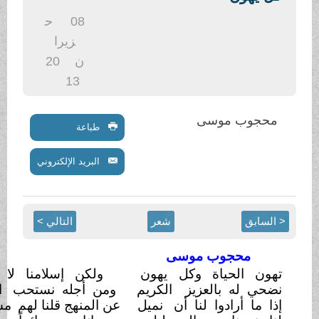
08
ح
زيرا
ن
20
13
محجوب موسى
طباعة
البريد الإلكتروني
 السابق
شعر
التالي >
محجوب موسى
تهون الحياة وكل
يهون
ولكن إسلامنا لا
يهون
نضحي له بالعزيز
الكريم
ومن أجله نستحب
المنون
إذا ما أرادوا لنا أن
نميل
عن المنهج قلنا لهم
مستحيل