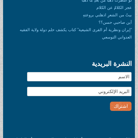
رتْ ذهباً منْ بعدِ ما ذهبا
كلامُ عن الكلام
ن الشعرِ اذهلني بروعتهِ
احبي حسن؟؟
 ونظرية أم القرى الشيعية” كتاب يكشف حلم دولة ولاية الفقيه
اني التوسعي
رة البريدية