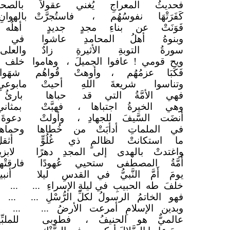
فحديثُ المعراجِ يُغني
عقولاً
بالصح
كَفَرَتْهَا نفوسُهُم ،
فاستُجرَّتْ
بالهوا
فَوَنَتْ عن بناءِ مجدٍ
جديدٍ
أهلُه
وبنوهُ أهلُ المحامدِ
عاشوا
في ظ
سورةُ التوبةِ الأثيرةِ
زادٌ
والعل
ويح قومي ! عافوا الجميلَ ،
وهاموا
خلف 
فَكَبَا عزمُهُم ، وأوهتْ
قُواهُم
شهَ
وتناسوا شريعةَ اللهِ
أحيتْ
مابوع
فهي الأمَّةُ التي قد
حباها
بارئ
وهي الخيرةُ اجتباها ،
فهبَّتْ
بمثا
أنضَت السَّيفَ للجهادِ ،
وأولتْ
دعوة
في الملماتِ أدأبَتْ من
خُطاها
وحما
ما استكانتْ لظالمٍ ذي
غُلُوٍّ
أثق
واغتدتْ بالهدى إلى المجدِ
دهرًا
لاب
أُمَّةُ المصطفى ستحيي عُهودًا
فارق
يومَ أَمَّ النَّبيُّ في القدسِ
ليلا
أن
خلفَ طه الحبيبِ في ليلةِ الإسراءِ
...
... 
فهو الخاتمُ الرسولُ لكلِّ الرُّسْلِ
...
... 
وبدين الإسلامِ أمرعت الأرضُ
...
... 
عالميٌّ هو الحنيفُ ،
فطوبى
للم