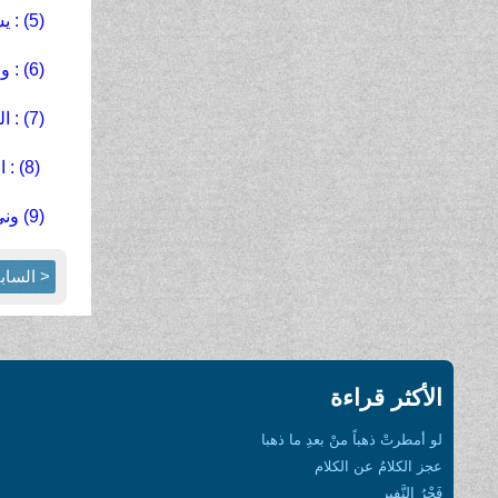
(5) : يشيمُ : يتطلع بشوق
(6) : واغل : طفيلي
(7) : الغُطاط : بُعيدَ الفجر
(8) : النَّزر المصرَّد : القليل الذي لايكفي
(9) ونى : ضعُف ، فَتَرَ
< الساب
الأكثر قراءة
لو أمطرتْ ذهباً منْ بعدِ ما ذهبا
عجز الكلامُ عن الكلام
فَجْرُ النَّفير