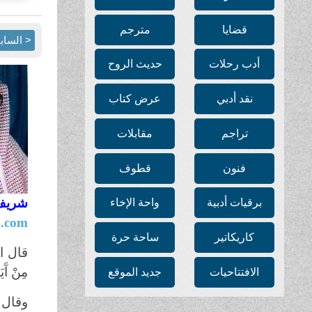
قضايا
مترجم
< الساب
أدب رحلات
حديث الروح
نقد أدبي
عرض كتاب
تراجم
مقابلات
فنون
قطوف
شريف
برقيات أدبية
واحة الإخاء
b.com
كاريكاتير
ساحة حرة
قال الله
مِنْ آَيَات
الافتتاحيات
جديد الموقع
وقال سب