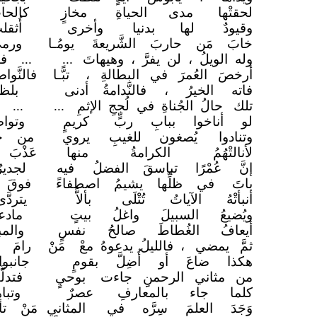
لحقتْها مدى الحياةِ
مخازٍ
كالح
وقيودٌ لها بدنيا
وأخرى
أُث
خابَ مَن حاربَ الشَّريعةَ
يومُـا
ورم
وله الويلُ ، لن يفرَّ ، وهيهاتَ
...
... ف
أرخصَ العُمرَ في البطالةِ ،
تبًّـا
فالنّ
فاته الخيرُ ، فالنَّدامةُ أدنى
بلظ
تلك حالُ الجُناةِ في لُججِ الإثمِ
...
...
لو أناخوا ببابِ ربٍّ
كريمٍ
وتوا
وتنادوا يُصغون للغيبِ
يروي
من حد
لأنالتْهُمُ الكرامةُ
منها
عَذْبَ
إنَّ عُمْرًا تباسقَ الفضلُ
فيه
لجدي
باتَ في ظلِّها يشيمُ اصطفاءً
فوقَ د
أنبأتْهُ الآياتُ تُتْلَى
بألاَّ
يترد
ويُضيعُ السبيلَ واغلُ بيتٍ
مادع
أيعافُ الغُطاطَ صالحُ
نفسٍ
والمب
ثمَّ يمضي ، فالليلُ يدعوهُ معْ
مَنْ
رامَ ن
هكذا ضاعَ أو أُضِلَّ بقومٍ
جانبو
من مثاني الرحمنِِ جاءت
بوحيٍ
فتدل
كلما جاء بالمعارفِ
عصرٌ
وتب
وَجَدَ العلمَ سِرَّه في
المثاني
مَنْ ت