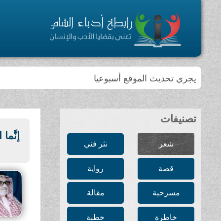
يجري تحديث الموقع أسبوعيا
تصنيفات
إنَّما
شعر
نثر فني
قصة
رواية
مسرحية
مقالة
خاطرة
خطبة