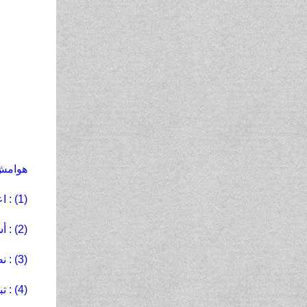
هوامش
(1) : اعتلج : تراكم ثقلُه ، وصعب أمرٌه
(2) : أشعفتْها : أوجعتْها لحقدها على الإسلام
(3) : نضخ الشرك : آثاره الممقوتة
(4) : تباسق : كثُر وازدهر