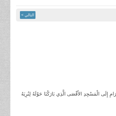
التالي >
 إِلَى الْمَسْجِدِ الأَقْصَى الَّذِي بَارَكْنَا حَوْلَهُ لِنُرِيَهُ