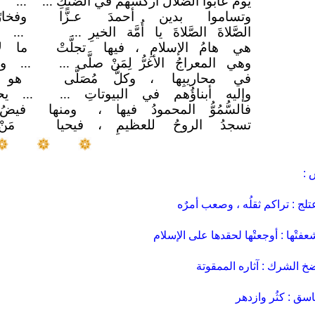
يومَ عابوا الضَّلالَ أركسهم في الضَّنْكِ ...
... 
وتساموا بدين أحمدَ
عـزًّا
وفخا
الصَّلاةَ الصَّلاةَ يا أُمَّة الخيرِ ...
... 
هي هامُ الإسلامِ ، فيها
تجلَّتْ
ما ل
وهي المعراجُ الأغرُّ لِمَنْ صلَّى ...
... و
في محاريبِها ، وكلُّ
مُصَلَّى
هو 
وإليه أبناؤُهم في البيوتاتِ ...
... 
فالسُّمُوُّ المحمودُ فيها ،
ومنها
فيضُ
تسجدُ الروحُ للعظيمِ ، فيحيا
مَ
 :