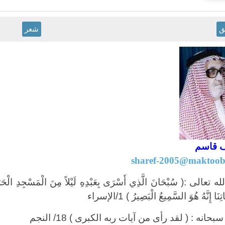
ق
شعر
 قاسم
sharef-2005@maktoo
 تعالى :( سُبْحَانَ الَّذِي أَسْرَى بِعَبْدِهِ لَيْلاً مِنَ الْمَسْجِدِ الْحَرَامِ
ِنَا إِنَّهُ هُوَ السَّمِيعُ الْبَصِيرُ ) 1/الإسراء
حانه : ( لقد رأى من آيات ربه الكبرى ) 18/ النجم