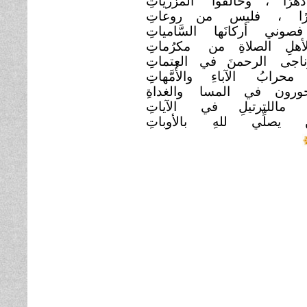
دهرًا ، وخالفوا
المزرياتِ
رًا ، فليس من روعاتِ
فصوني أركانَها السَّامياتِ
أهلِ الصلاةِ من
مكرُماتِ
ناجى الرحمنَ في
العتماتِ
محرابُ الآباءِ
والأُمَّهاتِ
يحورون في المسا
والغداةِ
 ماللترتيلِ في
الآياتِ
نْ يصلِّي للهِ
بالأوباتِ