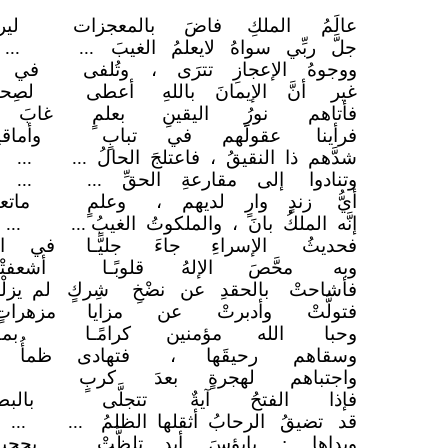
عالَمُ الملكِ فاضَ
بالمعجزات
لي
جلَّ ربِّي سواهُ لايعلمُ الغيبَ
...
..
ووجوهُ الإعجازِ تترَى ،
وتُلفى
في ح
غير أنَّ الإيمانَ باللهِ
أعطى
لصِح
فأتاهم نورُ اليقينِ
بعلمٍ
غابَ ع
فرأينا عقولََهم في تبابٍ
وأم
شدَّهم ذا النقيقُ ، فاعتلجَ الحالُ ...
... 
وتنادوا إلى مقارعةِ الحقِّ ...
...
أيُّ زندٍ وارٍ لديهم ،
وعلمٍ
مات
إنَّه الملكُ بانَ ، والملكوتُ الغيبُ ...
..
فحديثُ الإسراءِ جاءَ
جليًّـا
في المع
وبه محَّصَ الإلهُ
قلوبًـا
أشعفت
فأشاحتْ بالحقدِ عن نضْخِ
شِركٍ
لم يزلْ
فتولَّتْ وأدبرتْ عن
مزايا
مزهرا
وحبا الله مؤمنين كرامًـا
بم
وسقاهم رحيقَها ،
فتهادى
ظمأُ 
واجتباهم لهجرةٍ بعدَ
كربٍ
جاء
فإذا الفتحُ آيةٌ
تتجلَّى
بال
قد تضيقُ الرحابُ أثقلها الظلمُ
...
...
ويداها : يابؤسَ أيدٍ تلظَّتْ
بجح