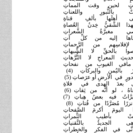
اتٍ لحين وقت
المماتِ
قلتْ بالثُّبورِ
واللعناتِ
ى أهلَها بألفِ
قناةِ
هذا الشَّقيُّ خِدنُ
العُصاةِ
َواصي مغبرَّةُ
الشَّعراتِ
اها إليه من كلِّ
آتِ
 لإفلاسِهم من
الرَّحماتِ
صوا بالحقِّ لا
الشُّبهاتِ
يثِ المعراجِ لا
التُّرَّهاتِ
 مافي الغيوبِ من
نفحاتِ
رٌ باليُمنِ والبركاتِ
(4)
ورٍ في الأرضِ أو عرَصاتِ
(5)
َّى بعدَ الهدى في
فلاةِ
اهُ ، لو أنَّه من ثِقاتِ
(6)
رَّاتُ فيه بعضُ هِباتِ (7)
زرًا مُصَرَّدًا من فُتاتِ
(8)
ا اليومَ أكرمَ الصَّفحاتِ
َّتْ بأطيبِ الثَّمراتِ
اهى الجديدُ بالتَّقنياتِ
أنَّى في الفكرِ
والخطراتِ