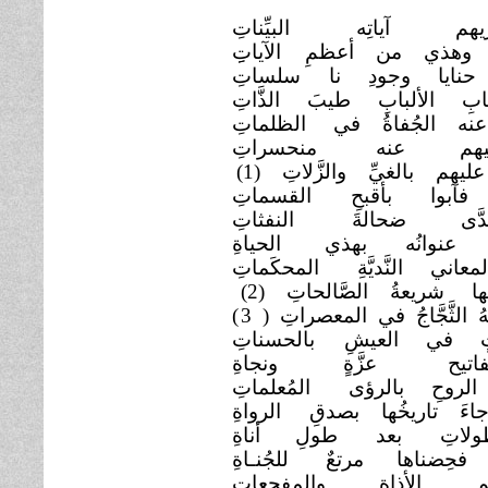
ريهم آياتِه
البيِّناتِ
. وهذي من أعظمِ
الآياتِِ
نايا وجودِ نا
سلساتِ
ابِ الألبابِ طيبَ الذَّاتِ
نه الجُفاةُ في
الظلماتِ
اقيهم عنه
منحسراتِ
عليهم بالغيِّ والزَّلاتِ
(1)
 فآبوا بأقبحِ
القسماتِ
عدَّى ضحالةَ
النفثاتِ
. عنوانُه بهذي
الحياةِ
اني النَّديَّةِ
المحكَماتِ
ْها شريعةُ الصَّالحاتِ
(2)
هُ الثَّجَّاجُ في المعصراتِ (
3)
تٍ في العيشِ
بالحسناتِ
فاتيح عزَّةٍ ونجاةِ
الروحِ بالرؤى
المُعلماتِ
َ تاريخُها بصدقِ
الرواةِ
بطولاتِ بعد طولِ
أناةِ
 فحِضناها مرتعٌ
للجُنـاةِ
يمِ الأذاةِ
والمفجعاتِ