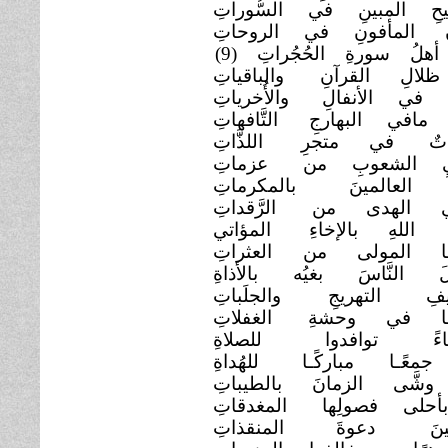
يحِ المبينِ في السُّوراتِ
نِ المأفونِ في الروحاتِ
 أهلُ سورةِ الحُجُراتِ
(9)
لالِ القرآنِ
والباقياتِ
ى في الأنفالِ
والأُخرياتِ
مافي البهارجِ
التَّافهاتِ
واتٌ في متجرِ
اللذَّاتِ
يِ الشعوبِ من
عزماتِ
ُ العالمينَ
بالمكرماتِ
ني الهدى من
الرَّقداتِ
َ اللهِ بالإخاءِ
المؤاتي
ها المولى من
العثراتِ
لَ النَّاسَ بغيُه بالأذاةِ
زيفِ التهريجِ
والجلَباتِ
تْها في وحشةِ
الغفلاتِ
بياءً توافدوا
للصلاةِ
جمعًـا مباركًـا
للهُداةِ
وشَّى الزمانَ بالطيباتِ
بأحلى فصولِها
المغدقاتِ
لبِّينَ دعوةَ
المنقذاتِ