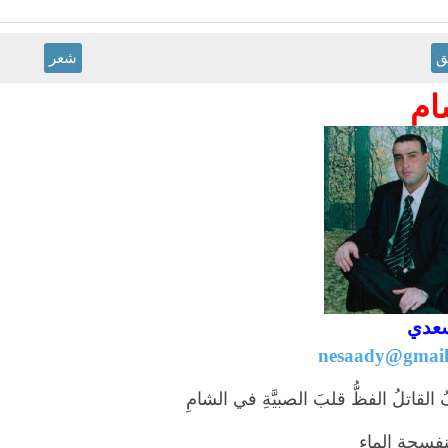
ق
شعر
ام
سعدي
nesaady@gmail
القاتلُ الفظُّ قلبَ الصبيَّةِ في الشامِ
نفسجةِ الماءِ