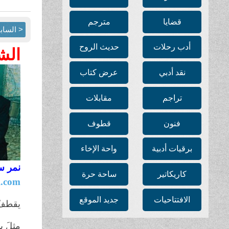
قضايا
مترجم
< الساب
أدب رحلات
حديث الروح
الش
نقد أدبي
عرض كتاب
تراجم
مقابلات
فنون
قطوف
برقيات أدبية
واحة الإخاء
نمر 
كاريكاتير
ساحة حرة
.com
الافتتاحيات
جديد الموقع
يقطفُ 
مثلَ ب