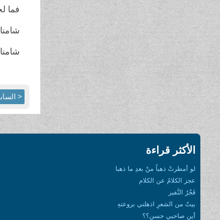
فما لج
شامنا ب
شامنا ب
< الساب
الأكثر قراءة
لو أمطرتْ ذهباً منْ بعدِ ما ذهبا
عجز الكلامُ عن الكلام
فَجْرُ النَّفير
بيتٌ من الشعرِ اذهلني بروعتهِ
أين صاحبي حسن؟؟