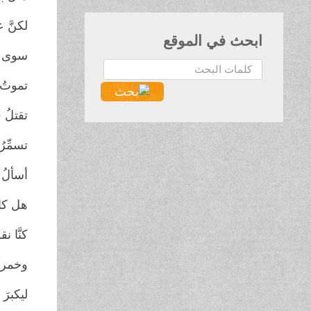
لكنَّ ع
ابحث في الموقع
سوى مو
البحث...
تموتُ ا
تقتلُ ق
تسمِّرُ
أسألُ
هل كان
كنَّا ن
وخمراً
ليكبرَ