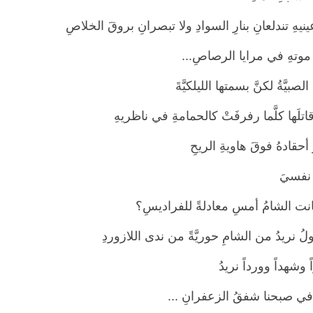
ينيهِ تندلعانِ بنارِ السوادِ ولا تبصرانِ بروقَ الخلاصِ
تهِ في مرايا الرصاصِ...
لصبيَّةُ لكنَّ بسمتها الليلكيَّةَ
اتلَها كلَّما رفرفَتْ كالحمامةِ في ناظريهِ
 أحقادهُ فوقَ هاويةِ الريحِ
 نفسيَ
ت الشامُ أمسِ معادلةً للفراديسِ؟
قولُ نريدُ من الشامِ حوريَّةً من ندى اللازوردِ
 وشهداً وورداً نريدُ
 في صبحنا شفقُ الزعفرانِ ...