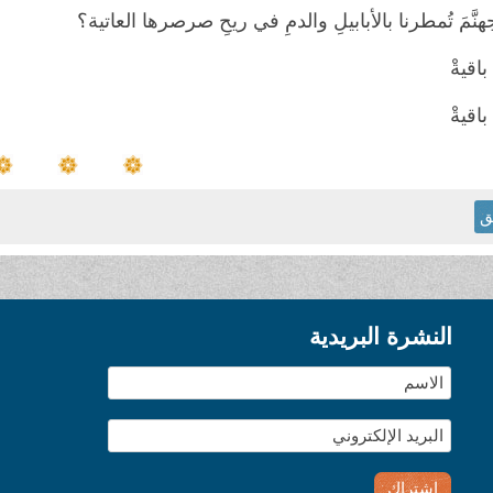
هنَّمَ تُمطرنا بالأبابيلِ والدمِ في ريحِ صرصرها العاتية؟
اقيةْ
اقيةْ
ق
النشرة البريدية