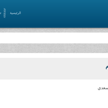
الرئيسية
ت
م
سعدي