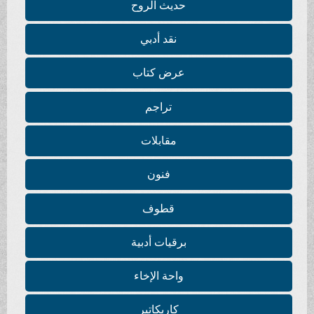
حديث الروح
نقد أدبي
عرض كتاب
تراجم
مقابلات
فنون
قطوف
برقيات أدبية
واحة الإخاء
كاريكاتير