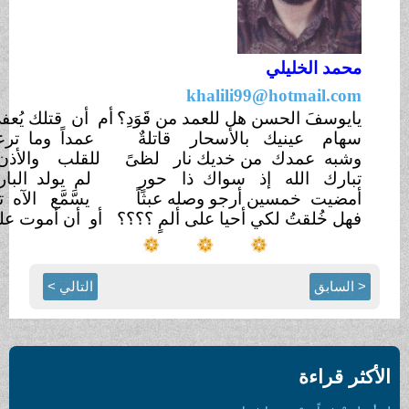
ي
khalili99@
ن هل للعمد من قَوَدِ؟
أم أن قتلك يُعفى دون مستندِ؟؟؟؟
ك بالأسحار
قاتلةٌ
عمداً وما ترعوي عن قتلنا
بغدِ
من خديك نار
لظىً
للقلب والأذن والعينين
والكبدِ
 إذ سواك ذا
حورٍ
لم يولد البارىء الخلاق أو
يلدِ
 أرجو وصله عبثاً
يسَّمَّع الآه تلو الآه من
جَلَدي
كي أحيا على ألمٍ ؟؟؟؟
أو أن أموت على الآهات
والنكدِ؟
التالي >