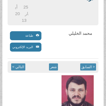
25
أي
ار
20
13
ي
طباعة
البريد الإلكتروني
شعر
التالي >