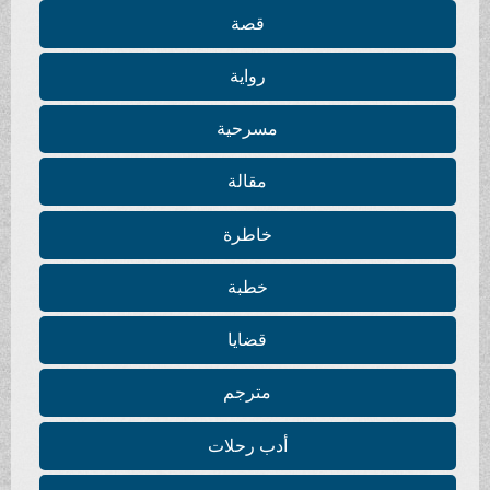
قصة
رواية
مسرحية
مقالة
خاطرة
خطبة
قضايا
مترجم
أدب رحلات