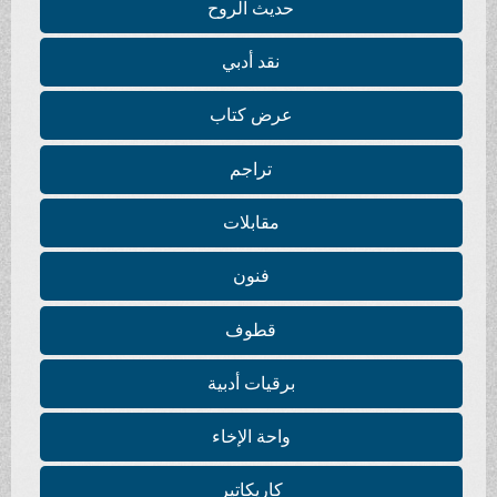
حديث الروح
نقد أدبي
عرض كتاب
تراجم
مقابلات
فنون
قطوف
برقيات أدبية
واحة الإخاء
كاريكاتير