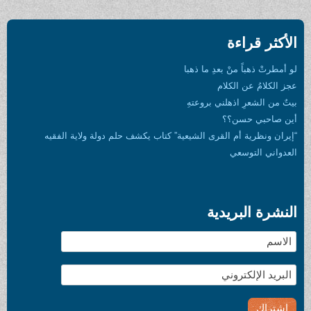
قراءة
هباً منْ بعدِ ما ذهبا
 عن الكلام
عرِ اذهلني بروعتهِ
ي حسن؟؟
رية أم القرى الشيعية” كتاب يكشف حلم دولة ولاية الفقيه
لتوسعي
البريدية