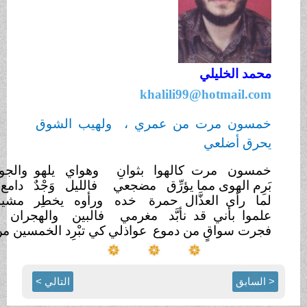
د الخليلي
khalili99@hotmail.
ون مرت من عمري ، ولهيب الشوق
ق أضلعي
ون مرت كالهوا
بثوانِ
وهواي يلهو والجوى
بدنانِ
م الهوى مما يؤرِّق
مضجعي
فالليل وَجْدٌ دامع
الأجفانِ
 رأى العذَّال حمرة
خده
ورأوه يخطِر مشية
الغزلانِ
وا بأني قد نأبَّد
مغرمي
فالبين والهجران
يكتنفاني
ت سواقٍ من دموع
عواذلي
كي تبْرِد الخمسين من أشجاني
سابق
التالي >