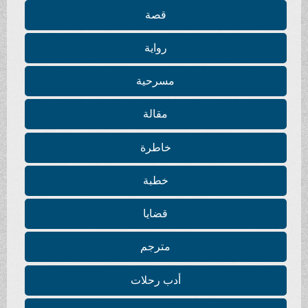
قصة
رواية
مسرحية
مقالة
خاطرة
خطبة
قضايا
مترجم
أدب رحلات