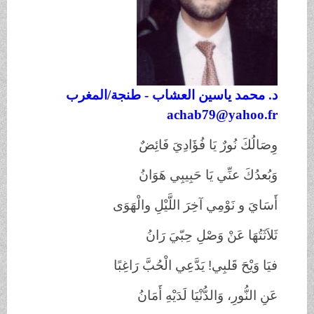
د. محمد ياسين العشاب - طنجة/المغرب
achab79@yahoo.fr
وِصَالُكَ نُورٌ يَا فُؤَادِيَ فَائِضٌ
وَبُعدُكَ عنِّي يَا حَبِيبِي هَوَانُ
أَسَايَ و نَوْمِي آخِرَ اللَّيْلِ والْهَوَى
ثَلاَثَتُهَا عَنْ وَصْلِ حِبّيَ رَانُ
فيَا وَيْحَ قَلبِي
!
يَدَّعِي الْحُبَّ رَاغِبًا
عَنِ النُّورِ، وَالدُّنْيَا لَدَيْهِ أَمَانُ