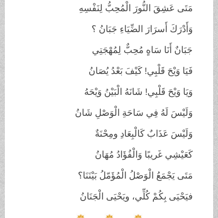
مَتَى عَشِقَ النُّورَ الْمُحِبُّ لِنَفْسِهِ
وَأَدْرَكَ أَسرَارَ الضِّيَاءِ جَبَانُ ؟
جَبَانٌ أَنَا سَاهٍ مُحِبٌّ لِمُهْجَتِي
فَيَا وَيْحَ قَلْبِي
!
كَيْفَ بَعْدُ يُصَانُ
وَيَا وَيْحَ قَلْبِي
!
شَانَهُ الْبَيْنُ وَيْحَهُ
وَلَيْسَ لَهُ فِي سَاحَةِ الْوَصْلِ شَانُ
وَلَيْسَ عَذَابٌ كَالْبِعَادِ ومِحْنَةٌ
كَعَيْشِي غَريبًا وَالْفُؤَادُ مُهَانُ
مَتَى يَجْمَعُ الْوَصْلُ الْمُؤَمّلُ بَيْنَنَا؟
فيَحْيَى بِكُمْ كُلِّي، ويَحْيَى الْجَنَانُ