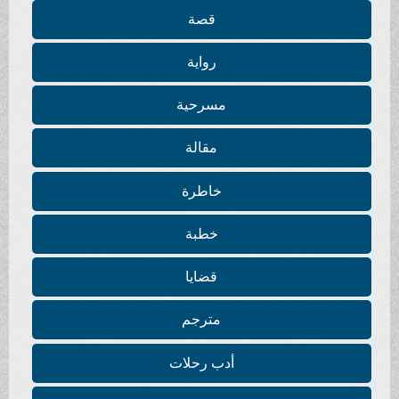
قصة
رواية
مسرحية
مقالة
خاطرة
خطبة
قضايا
مترجم
أدب رحلات