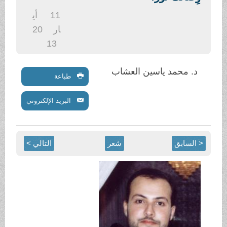
.
11
أي
ار
20
13
د. محمد ياسين العشاب
طباعة
البريد الإلكتروني
< السابق
شعر
التالي >