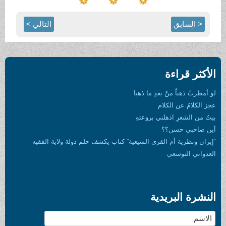
< السابق
التالي >
الأكثر قراءة
لو أمطرتْ ذهباً منْ بعدِ ما ذهبا
عجز الكلامُ عن الكلام
بيتٌ من الشعرِ اذهلني بروعتهِ
أين صاحبي حسن؟؟
“إيران ونظرية أم القرى الشيعية” كتاب يكشف حلم دولة ولاية الفقيه
العدواني التوسعي
النشرة البريدية