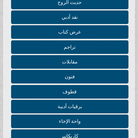
حديث الروح
نقد أدبي
عرض كتاب
تراجم
مقابلات
فنون
قطوف
برقيات أدبية
واحة الإخاء
كاريكاتير