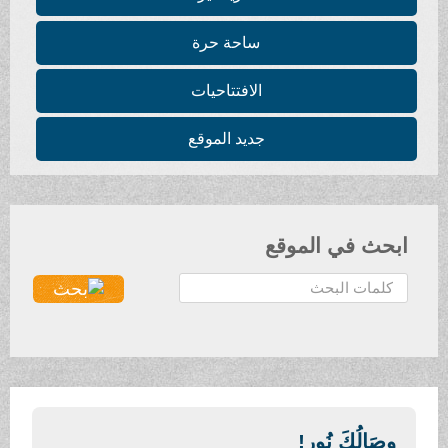
ساحة حرة
الافتتاحيات
جديد الموقع
ابحث في الموقع
ا
ل
ب
ح
ث
.
.
وِصَالُكَ نُور!