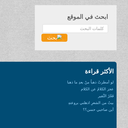
ابحث في الموقع
البحث...
الأكثر قراءة
لو أمطرتْ ذهباً منْ بعدِ ما ذهبا
عجز الكلامُ عن الكلام
فَجْرُ النَّفير
بيتٌ من الشعرِ اذهلني بروعتهِ
أين صاحبي حسن؟؟