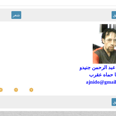
ق
شعر
عبد الرحمن جنيدو
 حماه عقرب
ajnido@gmai
ق