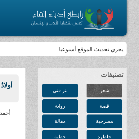
يجري تحديث الموقع أسبوعيا
تصنيفات
أولاد
شعر
نثر فني
قصة
رواية
أحمد 
مسرحية
مقالة
خاطرة
خطبة