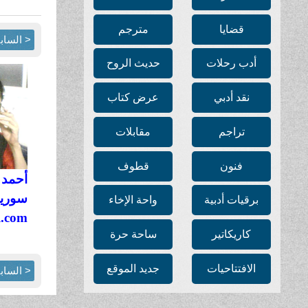
قضايا
مترجم
< الساب
أدب رحلات
حديث الروح
نقد أدبي
عرض كتاب
تراجم
مقابلات
فنون
قطوف
أحمد 
سوريا
برقيات أدبية
واحة الإخاء
l.com
كاريكاتير
ساحة حرة
الافتتاحيات
جديد الموقع
< الساب